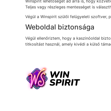
Winspirit lehetőséget ad arra is, hogy közvet
Teljes vagy részleges mentességet is választh
Végül a Winspirit szülői felügyeleti szoftver,
Weboldal biztonsága
Végül ellenőriztem, hogy a kaszinóoldal bizt
titkosítást használ, amely kivédi a külső tá