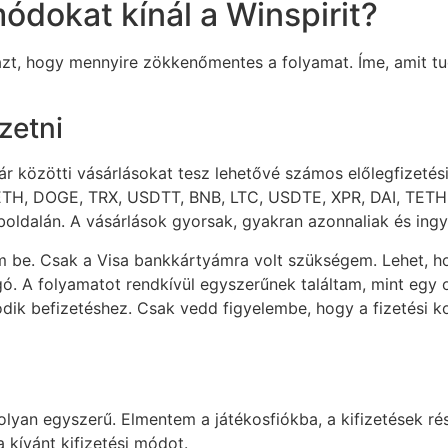
módokat kínál a Winspirit?
azt, hogy mennyire zökkenőmentes a folyamat. Íme, amit tu
zetni
r közötti vásárlásokat tesz lehetővé számos előlegfizetési
 ETH, DOGE, TRX, USDTT, BNB, LTC, USDTE, XPR, DAI, TETHE
boldalán. A vásárlások gyorsak, gyakran azonnaliak és ing
tem be. Csak a Visa bankkártyámra volt szükségem. Lehet, h
ó. A folyamatot rendkívül egyszerűnek találtam, mint egy 
ik befizetéshez. Csak vedd figyelembe, hogy a fizetési ko
olyan egyszerű. Elmentem a játékosfiókba, a kifizetések rés
 kívánt kifizetési módot.