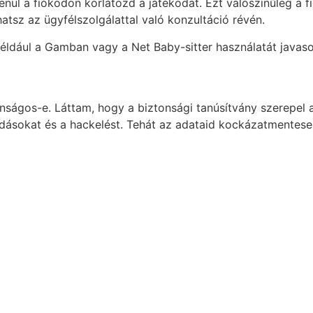
lenül a fiókodon korlátozd a játékodat. Ezt valószínűleg a f
atsz az ügyfélszolgálattal való konzultáció révén.
 például a Gamban vagy a Net Baby-sitter használatát javaso
onságos-e. Láttam, hogy a biztonsági tanúsítvány szerepel a
madásokat és a hackelést. Tehát az adataid kockázatmentes