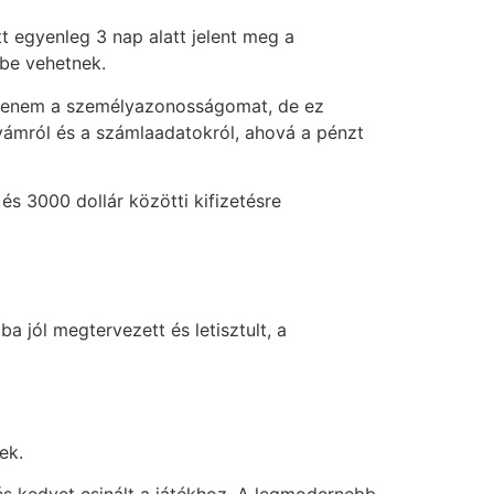
t egyenleg 3 nap alatt jelent meg a
ybe vehetnek.
ősítenem a személyazonosságomat, de ez
yámról és a számlaadatokról, ahová a pénzt
és 3000 dollár közötti kifizetésre
a jól megtervezett és letisztult, a
ek.