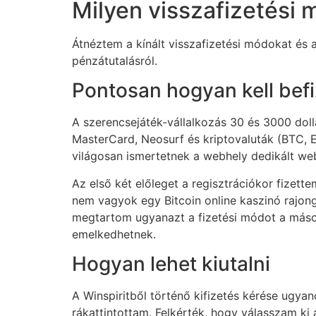
Milyen visszafizetési 
Átnéztem a kínált visszafizetési módokat és 
pénzátutalásról.
Pontosan hogyan kell befi
A szerencsejáték-vállalkozás 30 és 3000 dollá
MasterCard, Neosurf és kriptovaluták (BTC,
világosan ismertetnek a webhely dedikált we
Az első két előleget a regisztrációkor fizet
nem vagyok egy Bitcoin online kaszinó rajong
megtartom ugyanazt a fizetési módot a másod
emelkedhetnek.
Hogyan lehet kiutalni
A Winspiritből történő kifizetés kérése ugyan
rákattintottam. Felkérték, hogy válasszam ki a