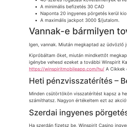
A minimális befizetés 30 CAD
Naponta 20 ingyenes pörgetés kerül kio
A maximális jackpot 3000 $/jutalom.
Vannak-e bármilyen to
Igen, vannak. Miután megkaptad az üdvözlő j
Kipróbáltam őket, miután mindkettőt megkap
igénybe vehesd ezeket a további Winspirit K
https://winspiritmobileapp.com/hu/
A Cikkek o
Heti pénzvisszatérítés – 
Minden csütörtökön visszatérítést kapsz a het
számíthatsz. Nagyon értékeltem ezt az akciót.
Szerdai ingyenes pörgeté
Ha szerdán fizetsz be, Winspirit Casino ingy