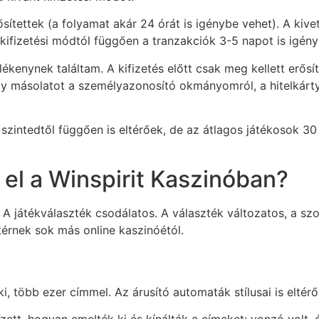
ítettek (a folyamat akár 24 órát is igénybe vehet). A kivet
ifizetési módtól függően a tranzakciók 3-5 napot is igén
lékenynek találtam. A kifizetés előtt csak meg kellett er
y másolatot a személyazonosító okmányomról, a hitelkárt
 szintedtől függően is eltérőek, de az átlagos játékosok 30 
 el a Winspirit Kaszinóban?
A játékválaszték csodálatos. A választék változatos, a szob
térnek sok más online kaszinóétól.
i, több ezer címmel. Az árusító automaták stílusai is eltérő