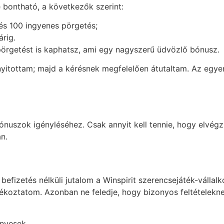
e bontható, a következők szerint:
 és 100 ingyenes pörgetés;
rig.
pörgetést is kaphatsz, ami egy nagyszerű üdvözlő bónusz.
itottam; majd a kérésnek megfelelően átutaltam. Az egyenl
nuszok igényléséhez. Csak annyit kell tennie, hogy elvégzi
n.
befizetés nélküli jutalom a Winspirit szerencsejáték-vállal
ékoztatom. Azonban ne feledje, hogy bizonyos feltételeknek 
ényesek