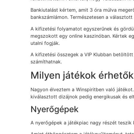
Bankiutalást kértem, amit 3 óra múlva megerős
bankszámlámon. Természetesen a választott k
A kifizetési folyamatot egyszerűnek és gördü
megszokott egy online kaszinóban. Kértek eg
utalni fogják.
A kifizetési összegek a VIP Klubban betöltött
számíthatnak.
Milyen játékok érhetők
Nagyon élveztem a Winspiritben való játékot. 
kiválasztott dizájnok pedig energikusak és el
Nyerőgépek
A nyerőgépek a játékpiac nagy részét teszik k