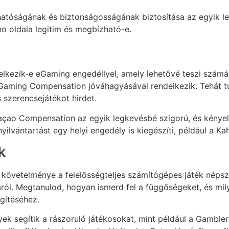
zhatóságának és biztonságosságának biztosítása az egyik
no oldala legitim és megbízható-e.
delkezik-e eGaming engedéllyel, amely lehetővé teszi számá
Gaming Compensation jóváhagyásával rendelkezik. Tehát tu
s szerencsejátékot hirdet.
çao Compensation az egyik legkevésbé szigorú, és kényelm
ilvántartást egy helyi engedély is kiegészíti, például a K
k
etelménye a felelősségteljes számítógépes játék népszerűsí
émáról. Megtanulod, hogyan ismerd fel a függőségeket, és mi
gítéséhez.
lyek segítik a rászoruló játékosokat, mint például a Gambl