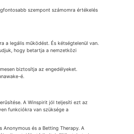
 legfontosabb szempont számomra értékelés
ra a legális működést. És kétségtelenül van.
djuk, hogy betartja a nemzetközi
esen biztosítja az engedélyeket.
ahnawake-é.
tése. A Winspirit jól teljesíti ezt az
lyen funkciókra van szüksége a
ers Anonymous és a Betting Therapy. A