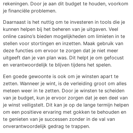
rekeningen. Door je aan dit budget te houden, voorkom
je financiële problemen.
Daarnaast is het nuttig om te investeren in tools die je
kunnen helpen bij het beheren van je uitgaven. Veel
online casino’s bieden mogelijkheden om limieten in te
stellen voor stortingen en inzetten. Maak gebruik van
deze functies om ervoor te zorgen dat je niet meer
uitgeeft dan je van plan was. Dit helpt je om gefocust
en verantwoordelijk te blijven tijdens het spelen.
Een goede gewoonte is ook om je winsten apart te
zetten. Wanneer je wint, is de verleiding groot om alles
meteen weer in te zetten. Door je winsten te scheiden
van je budget, kun je ervoor zorgen dat je een deel van
je winst veiligstelt. Dit kan je op de lange termijn helpen
om een positieve ervaring met gokken te behouden en
te genieten van je successen zonder in de val van
onverantwoordelijk gedrag te trappen.