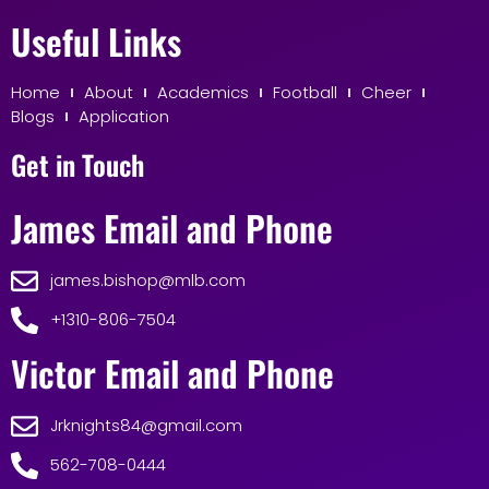
Useful Links
Home
About
Academics
Football
Cheer
Blogs
Application
Get in Touch
James Email and Phone
james.bishop@mlb.com
+1310-806-7504
Victor Email and Phone
Jrknights84@gmail.com
562-708-0444