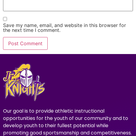
Save my name, email, and website in this browser for
the next time I comment.
Our goal is to provide athletic instructional
opportunities for the youth of our community and to
develop youth to their fullest potential while
promoting good sportsmanship and competitiveness.