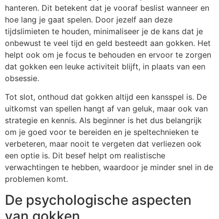
hanteren. Dit betekent dat je vooraf beslist wanneer en
hoe lang je gaat spelen. Door jezelf aan deze
tijdslimieten te houden, minimaliseer je de kans dat je
onbewust te veel tijd en geld besteedt aan gokken. Het
helpt ook om je focus te behouden en ervoor te zorgen
dat gokken een leuke activiteit blijft, in plaats van een
obsessie.
Tot slot, onthoud dat gokken altijd een kansspel is. De
uitkomst van spellen hangt af van geluk, maar ook van
strategie en kennis. Als beginner is het dus belangrijk
om je goed voor te bereiden en je speltechnieken te
verbeteren, maar nooit te vergeten dat verliezen ook
een optie is. Dit besef helpt om realistische
verwachtingen te hebben, waardoor je minder snel in de
problemen komt.
De psychologische aspecten
van gokken