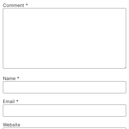
Comment
*
Name
*
Email
*
Website