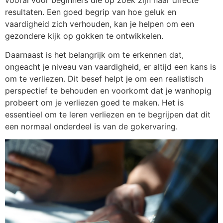
resultaten. Een goed begrip van hoe geluk en
vaardigheid zich verhouden, kan je helpen om een
gezondere kijk op gokken te ontwikkelen.
Daarnaast is het belangrijk om te erkennen dat,
ongeacht je niveau van vaardigheid, er altijd een kans is
om te verliezen. Dit besef helpt je om een realistisch
perspectief te behouden en voorkomt dat je wanhopig
probeert om je verliezen goed te maken. Het is
essentieel om te leren verliezen en te begrijpen dat dit
een normaal onderdeel is van de gokervaring.