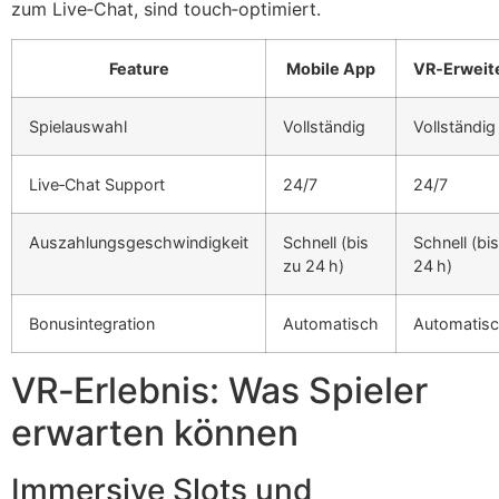
zum Live‑Chat, sind touch‑optimiert.
Feature
Mobile App
VR‑Erweit
Spielauswahl
Vollständig
Vollständig
Live‑Chat Support
24/7
24/7
Auszahlungsgeschwindigkeit
Schnell (bis
Schnell (bi
zu 24 h)
24 h)
Bonusintegration
Automatisch
Automatis
VR‑Erlebnis: Was Spieler
erwarten können
Immersive Slots und