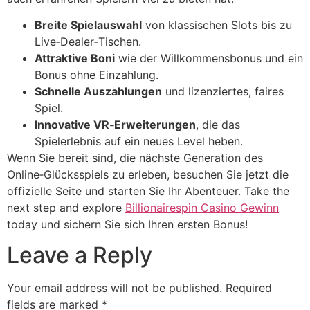
Breite Spielauswahl
von klassischen Slots bis zu
Live‑Dealer‑Tischen.
Attraktive Boni
wie der Willkommensbonus und ein
Bonus ohne Einzahlung.
Schnelle Auszahlungen
und lizenziertes, faires
Spiel.
Innovative VR‑Erweiterungen
, die das
Spielerlebnis auf ein neues Level heben.
Wenn Sie bereit sind, die nächste Generation des
Online‑Glücksspiels zu erleben, besuchen Sie jetzt die
offizielle Seite und starten Sie Ihr Abenteuer. Take the
next step and explore
Billionairespin Casino Gewinn
today und sichern Sie sich Ihren ersten Bonus!
Leave a Reply
Your email address will not be published.
Required
fields are marked
*