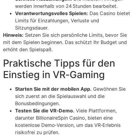
werden innerhalb von 24 Stunden bearbeitet.
Verantwortungsvolles Spielen:
Das Casino bietet
Limits für Einzahlungen, Verluste und
Sitzungsdauer.
Hinweis:
Setzen Sie sich persönliche Limits, bevor Sie
mit dem Spielen beginnen. Das schützt Ihr Budget und
erhöht den Spielspaß.
Praktische Tipps für den
Einstieg in VR‑Gaming
Starten Sie mit der mobilen App.
Gewöhnen Sie
sich zuerst an die Spielauswahl und die
Bonusbedingungen.
Testen Sie die VR‑Demo.
Viele Plattformen,
darunter BillionaireSpin Casino, bieten eine
kostenlose Demo‑Version, um das VR‑Erlebnis
risikofrei zu prüfen.