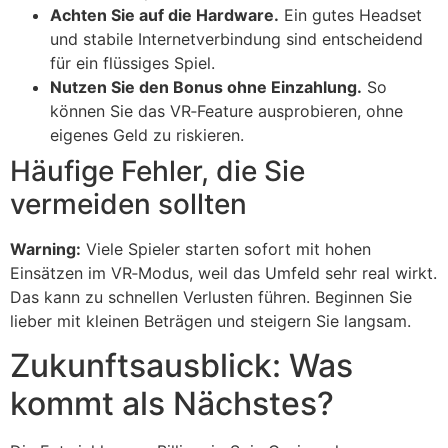
Achten Sie auf die Hardware.
Ein gutes Headset
und stabile Internetverbindung sind entscheidend
für ein flüssiges Spiel.
Nutzen Sie den Bonus ohne Einzahlung.
So
können Sie das VR‑Feature ausprobieren, ohne
eigenes Geld zu riskieren.
Häufige Fehler, die Sie
vermeiden sollten
Warning:
Viele Spieler starten sofort mit hohen
Einsätzen im VR‑Modus, weil das Umfeld sehr real wirkt.
Das kann zu schnellen Verlusten führen. Beginnen Sie
lieber mit kleinen Beträgen und steigern Sie langsam.
Zukunftsausblick: Was
kommt als Nächstes?