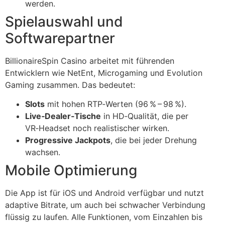
werden.
Spielauswahl und
Softwarepartner
BillionaireSpin Casino arbeitet mit führenden
Entwicklern wie NetEnt, Microgaming und Evolution
Gaming zusammen. Das bedeutet:
Slots
mit hohen RTP‑Werten (96 % – 98 %).
Live‑Dealer‑Tische
in HD‑Qualität, die per
VR‑Headset noch realistischer wirken.
Progressive Jackpots
, die bei jeder Drehung
wachsen.
Mobile Optimierung
Die App ist für iOS und Android verfügbar und nutzt
adaptive Bitrate, um auch bei schwacher Verbindung
flüssig zu laufen. Alle Funktionen, vom Einzahlen bis