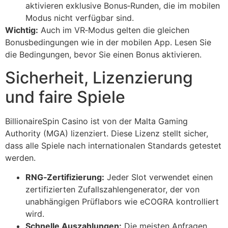
aktivieren exklusive Bonus‑Runden, die im mobilen
Modus nicht verfügbar sind.
Wichtig:
Auch im VR‑Modus gelten die gleichen
Bonusbedingungen wie in der mobilen App. Lesen Sie
die Bedingungen, bevor Sie einen Bonus aktivieren.
Sicherheit, Lizenzierung
und faire Spiele
BillionaireSpin Casino ist von der Malta Gaming
Authority (MGA) lizenziert. Diese Lizenz stellt sicher,
dass alle Spiele nach internationalen Standards getestet
werden.
RNG‑Zertifizierung:
Jeder Slot verwendet einen
zertifizierten Zufallszahlengenerator, der von
unabhängigen Prüflabors wie eCOGRA kontrolliert
wird.
Schnelle Auszahlungen:
Die meisten Anfragen