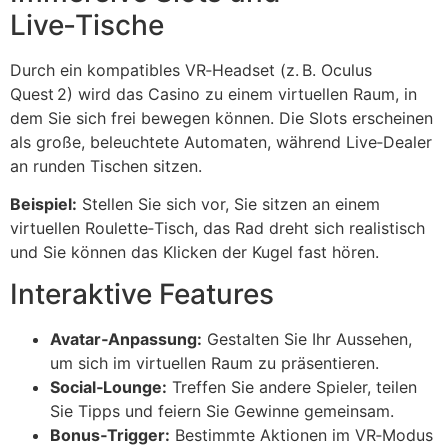
Live‑Tische
Durch ein kompatibles VR‑Headset (z. B. Oculus
Quest 2) wird das Casino zu einem virtuellen Raum, in
dem Sie sich frei bewegen können. Die Slots erscheinen
als große, beleuchtete Automaten, während Live‑Dealer
an runden Tischen sitzen.
Beispiel:
Stellen Sie sich vor, Sie sitzen an einem
virtuellen Roulette‑Tisch, das Rad dreht sich realistisch
und Sie können das Klicken der Kugel fast hören.
Interaktive Features
Avatar‑Anpassung:
Gestalten Sie Ihr Aussehen,
um sich im virtuellen Raum zu präsentieren.
Social‑Lounge:
Treffen Sie andere Spieler, teilen
Sie Tipps und feiern Sie Gewinne gemeinsam.
Bonus‑Trigger:
Bestimmte Aktionen im VR‑Modus