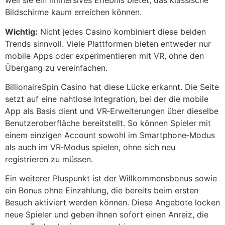
weil sie ein immersives Erlebnis bietet, das klassische
Bildschirme kaum erreichen können.
Wichtig:
Nicht jedes Casino kombiniert diese beiden
Trends sinnvoll. Viele Plattformen bieten entweder nur
mobile Apps oder experimentieren mit VR, ohne den
Übergang zu vereinfachen.
BillionaireSpin Casino hat diese Lücke erkannt. Die Seite
setzt auf eine nahtlose Integration, bei der die mobile
App als Basis dient und VR‑Erweiterungen über dieselbe
Benutzeroberfläche bereitstellt. So können Spieler mit
einem einzigen Account sowohl im Smartphone‑Modus
als auch im VR‑Modus spielen, ohne sich neu
registrieren zu müssen.
Ein weiterer Pluspunkt ist der Willkommensbonus sowie
ein Bonus ohne Einzahlung, die bereits beim ersten
Besuch aktiviert werden können. Diese Angebote locken
neue Spieler und geben ihnen sofort einen Anreiz, die