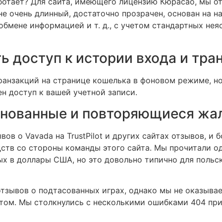
ботает? Для сайта, имеющего лицензию Кюрасао, мы от
не очень длинный, достаточно прозрачен, основан на
обмене информацией и т. д., с учетом стандартных нея
ь доступ к истории входа и тра
анзакций на странице кошелька в фоновом режиме, но
ен доступ к вашей учетной записи.
снованные и повторяющиеся жал
в о Vavada на TrustPilot и других сайтах отзывов, и 
ств со стороны команды этого сайта. Мы прочитали од
ых в доллары США, но это довольно типично для польс
тзывов о подтасованных играх, однако мы не оказывае
том. Мы столкнулись с несколькими ошибками 404 при 