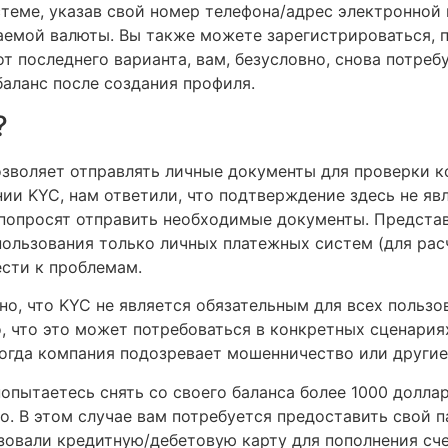
теме, указав свой номер телефона/адрес электронной 
аемой валюты. Вы также можете зарегистрироваться, 
от последнего варианта, вам, безусловно, снова потреб
баланс после создания профиля.
?
озволяет отправлять личные документы для проверки к
нии KYC, нам ответили, что подтверждение здесь не я
с попросят отправить необходимые документы. Предста
пользования только личных платежных систем (для расч
сти к проблемам.
но, что KYC не является обязательным для всех пользо
, что это может потребоваться в конкретных сценариях
гда компания подозревает мошенничество или другие
 попытаетесь снять со своего баланса более 1000 долл
но. В этом случае вам потребуется предоставить свой 
зовали кредитную/дебетовую карту для пополнения сче