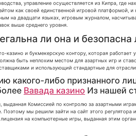
одства, управление осуществляется из Кипра, где на
сайтом как своей единственной игровой платформой, и н
ным на двадцати языках, игровым журналом, насчиты
авок выше среднего уровня.
егальна ли она и безопасна 
о-казино и букмекерскую контору, которая работает у
должна быть неплохим местом для азартных игр и став
оставщиками и использующий стандартные для отрасл
ию какого-либо признанного ли
более
Вавада казино
Из нашей с
я, выданная Комиссией по контролю за азартными игр
 Поэтому мы решили зайти на сайт этого регулятора и 
ь лицензия на компьютерные игры, выданная этим орган