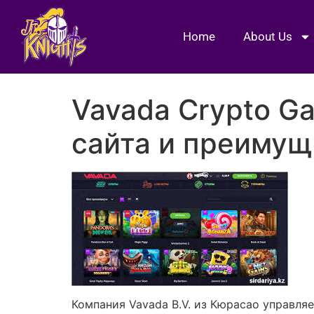
Home
About Us
Vavada Crypto Ga
сайта и преимущ
Компания Vavada B.V. из Кюрасао управля