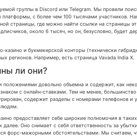
уемой группы в Discord или Telegram. Мы провели поиск
 платформы, с более чем 100 тысячами участников. На
ой страницы, где можно найти ссылки на страницы это
одписчиков, около 6 тысяч, но он, безусловно, будет д
то-казино и букмекерской конторы (технически гибридн
х регионов. Например, есть страница Vavada India X.
мны ли они?
и положениями довольно объемна и содержит, как не
е знаком с онлайн-ставками. Тем не менее, большинств
урирован, содержит разделы с номерами телефонов и 
 людям.
казино предоставляет себе широкие полномочия в таки
к далее. Оно снимает с себя ответственность за убытк
еся форс-мажорными обстоятельствами. Мы считаем, ч