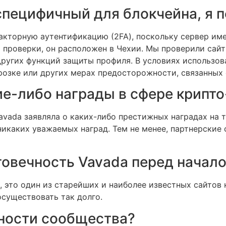
пецифичный для блокчейна, я п
торную аутентификацию (2FA), поскольку сервер имеет
м проверки, он расположен в Чехии. Мы проверили сайт
других функций защиты профиля. В условиях использов
орозке или других мерах предосторожности, связанных
ие-либо награды в сфере крипт
Vavada заявляла о каких-либо престижных наградах на 
 никаких уважаемых наград. Тем не менее, партнерские
говечность Vavada перед начал
а, это один из старейших и наиболее известных сайтов 
осуществовать так долго.
нности сообщества?