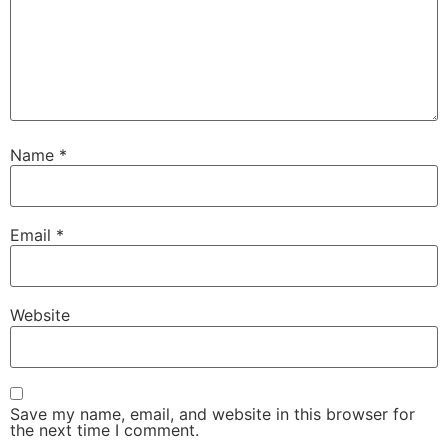
Name
*
Email
*
Website
Save my name, email, and website in this browser for
the next time I comment.