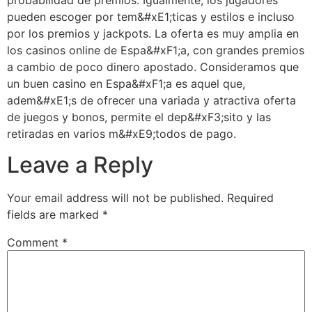
pueden escoger por tem&#xE1;ticas y estilos e incluso
por los premios y jackpots. La oferta es muy amplia en
los casinos online de Espa&#xF1;a, con grandes premios
a cambio de poco dinero apostado. Consideramos que
un buen casino en Espa&#xF1;a es aquel que,
adem&#xE1;s de ofrecer una variada y atractiva oferta
de juegos y bonos, permite el dep&#xF3;sito y las
retiradas en varios m&#xE9;todos de pago.
Leave a Reply
Your email address will not be published.
Required
fields are marked
*
Comment
*