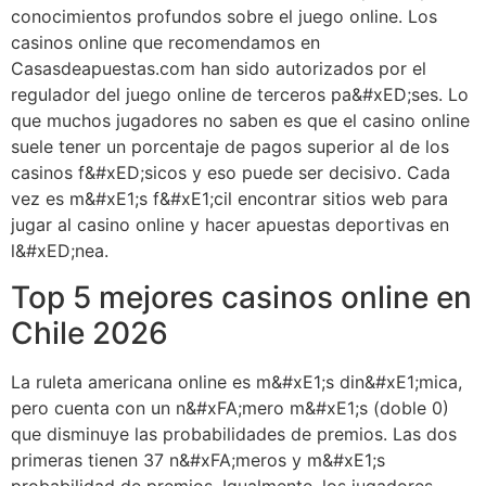
conocimientos profundos sobre el juego online. Los
casinos online que recomendamos en
Casasdeapuestas.com han sido autorizados por el
regulador del juego online de terceros pa&#xED;ses. Lo
que muchos jugadores no saben es que el casino online
suele tener un porcentaje de pagos superior al de los
casinos f&#xED;sicos y eso puede ser decisivo. Cada
vez es m&#xE1;s f&#xE1;cil encontrar sitios web para
jugar al casino online y hacer apuestas deportivas en
l&#xED;nea.
Top 5 mejores casinos online en
Chile 2026
La ruleta americana online es m&#xE1;s din&#xE1;mica,
pero cuenta con un n&#xFA;mero m&#xE1;s (doble 0)
que disminuye las probabilidades de premios. Las dos
primeras tienen 37 n&#xFA;meros y m&#xE1;s
probabilidad de premios. Igualmente, los jugadores