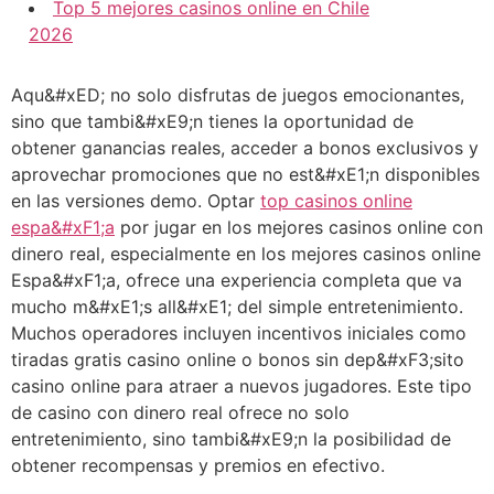
Top 5 mejores casinos online en Chile
2026
Aqu&#xED; no solo disfrutas de juegos emocionantes,
sino que tambi&#xE9;n tienes la oportunidad de
obtener ganancias reales, acceder a bonos exclusivos y
aprovechar promociones que no est&#xE1;n disponibles
en las versiones demo. Optar
top casinos online
espa&#xF1;a
por jugar en los mejores casinos online con
dinero real, especialmente en los mejores casinos online
Espa&#xF1;a, ofrece una experiencia completa que va
mucho m&#xE1;s all&#xE1; del simple entretenimiento.
Muchos operadores incluyen incentivos iniciales como
tiradas gratis casino online o bonos sin dep&#xF3;sito
casino online para atraer a nuevos jugadores. Este tipo
de casino con dinero real ofrece no solo
entretenimiento, sino tambi&#xE9;n la posibilidad de
obtener recompensas y premios en efectivo.