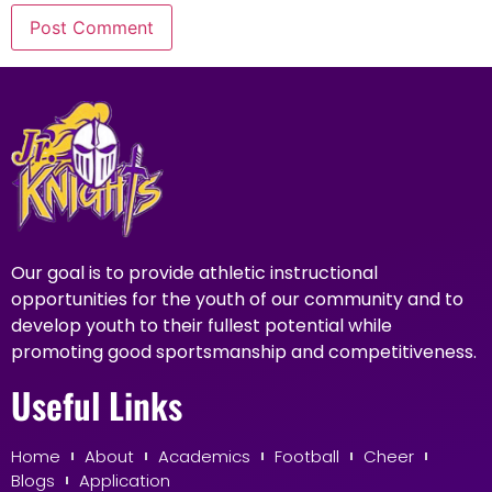
Our goal is to provide athletic instructional
opportunities for the youth of our community and to
develop youth to their fullest potential while
promoting good sportsmanship and competitiveness.
Useful Links
Home
About
Academics
Football
Cheer
Blogs
Application