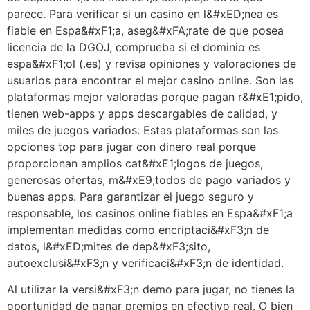
parece. Para verificar si un casino en l&#xED;nea es
fiable en Espa&#xF1;a, aseg&#xFA;rate de que posea
licencia de la DGOJ, comprueba si el dominio es
espa&#xF1;ol (.es) y revisa opiniones y valoraciones de
usuarios para encontrar el mejor casino online. Son las
plataformas mejor valoradas porque pagan r&#xE1;pido,
tienen web-apps y apps descargables de calidad, y
miles de juegos variados. Estas plataformas son las
opciones top para jugar con dinero real porque
proporcionan amplios cat&#xE1;logos de juegos,
generosas ofertas, m&#xE9;todos de pago variados y
buenas apps. Para garantizar el juego seguro y
responsable, los casinos online fiables en Espa&#xF1;a
implementan medidas como encriptaci&#xF3;n de
datos, l&#xED;mites de dep&#xF3;sito,
autoexclusi&#xF3;n y verificaci&#xF3;n de identidad.
Al utilizar la versi&#xF3;n demo para jugar, no tienes la
oportunidad de ganar premios en efectivo real. O bien