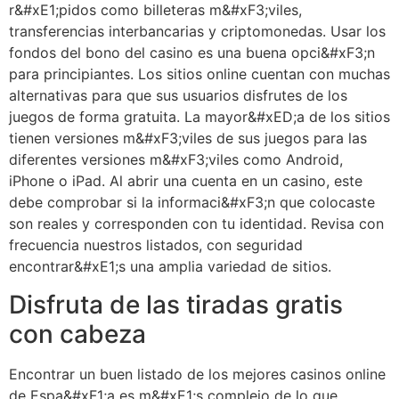
r&#xE1;pidos como billeteras m&#xF3;viles,
transferencias interbancarias y criptomonedas. Usar los
fondos del bono del casino es una buena opci&#xF3;n
para principiantes. Los sitios online cuentan con muchas
alternativas para que sus usuarios disfrutes de los
juegos de forma gratuita. La mayor&#xED;a de los sitios
tienen versiones m&#xF3;viles de sus juegos para las
diferentes versiones m&#xF3;viles como Android,
iPhone o iPad. Al abrir una cuenta en un casino, este
debe comprobar si la informaci&#xF3;n que colocaste
son reales y corresponden con tu identidad. Revisa con
frecuencia nuestros listados, con seguridad
encontrar&#xE1;s una amplia variedad de sitios.
Disfruta de las tiradas gratis
con cabeza
Encontrar un buen listado de los mejores casinos online
de Espa&#xF1;a es m&#xE1;s complejo de lo que