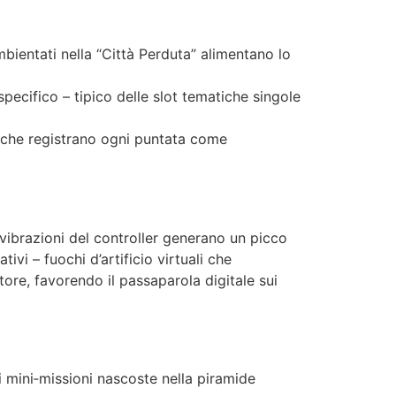
mbientati nella “Città Perduta” alimentano lo
pecifico – tipico delle slot tematiche singole
a che registrano ogni puntata come
 vibrazioni del controller generano un picco
ivi – fuochi d’artificio virtuali che
ore, favorendo il passaparola digitale sui
mini‑missioni nascoste nella piramide