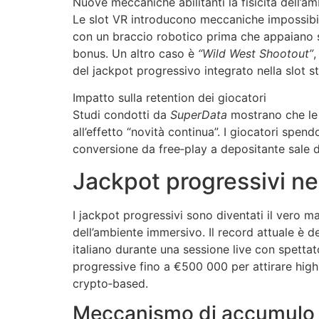
Nuove meccaniche abilitanti la fisicità dell’a
Le slot VR introducono meccaniche impossibil
con un braccio robotico prima che appaiano sui 
bonus. Un altro caso è
“Wild West Shootout”
,
del jackpot progressivo integrato nella slot s
Impatto sulla retention dei giocatori
Studi condotti da
SuperData
mostrano che le 
all’effetto “novità continua”. I giocatori spen
conversione da free‑play a depositante sale da
Jackpot progressivi ne
I jackpot progressivi sono diventati il vero 
dell’ambiente immersivo. Il record attuale è 
italiano durante una sessione live con spettat
progressive fino a €500 000 per attirare high 
crypto‑based.
Meccanismo di accumulo 