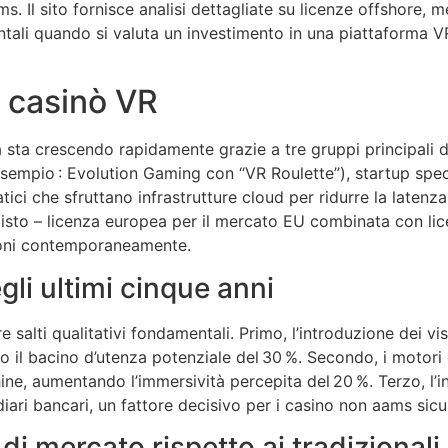
s. Il sito fornisce analisi dettagliate su licenze offshore,
ntali quando si valuta un investimento in una piattaforma 
i casinò VR
sta crescendo rapidamente grazie a tre gruppi principali di
sempio : Evolution Gaming con “VR Roulette”), startup spec
iatici che sfruttano infrastrutture cloud per ridurre la late
 misto – licenza europea per il mercato EU combinata con lice
zioni contemporaneamente.
li ultimi cinque anni
re salti qualitativi fondamentali. Primo, l’introduzione dei 
do il bacino d’utenza potenziale del 30 %. Secondo, i motori
machine, aumentando l’immersività percepita del 20 %. Terzo, l
ari bancari, un fattore decisivo per i casino non aams sicur
di mercato rispetto ai tradizionali