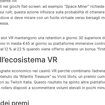
mbiente VR
i nei giochi flat‑screen: ad esempio
“Space Miner”
richiede 
rulli; questa azione influisce sulla probabilità di ottenere s
 dove si deve mirare con un fucile virtuale verso bersagli mo
tessa.
slot VR mantengono una retention a giorno 30 superiore del
dono in media €45 al giorno su piattaforme immersive contro €
l 12 % al 22 % quando viene offerto almeno un bonus “first‑sp
ll’ecosistema VR
magnete economico nei casinò VR perché combinano l’adrenal
detenuto da
“Atlantis Treasure”
su Vivid Slots: un premio cum
ori su Twitch Italia. Questo risultato ha spinto altre piatta
rollers disposti a scommettere volumi elevati in pochi minut
dei premi