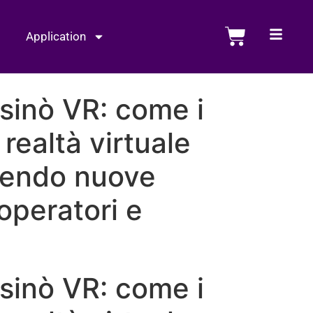
Application
sinò VR: come i
realtà virtuale
prendo nuove
 operatori e
sinò VR: come i