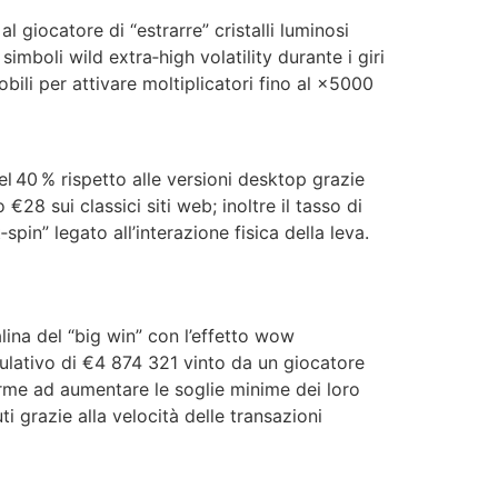
al giocatore di “estrarre” cristalli luminosi
imboli wild extra‑high volatility durante i giri
bili per attivare moltiplicatori fino al ×5000
 40 % rispetto alle versioni desktop grazie
28 sui classici siti web; inoltre il tasso di
in” legato all’interazione fisica della leva.
ina del “big win” con l’effetto wow
ulativo di €4 874 321 vinto da un giocatore
forme ad aumentare le soglie minime dei loro
i grazie alla velocità delle transazioni