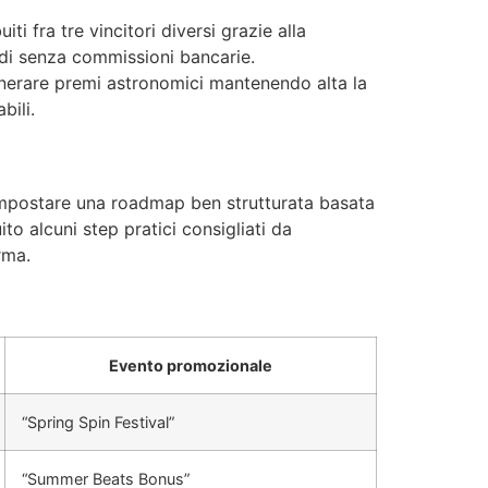
i fra tre vincitori diversi grazie alla
ndi senza commissioni bancarie.
nerare premi astronomici mantenendo alta la
bili.
e impostare una roadmap ben strutturata basata
to alcuni step pratici consigliati da
rma.
Evento promozionale
“Spring Spin Festival”
“Summer Beats Bonus”