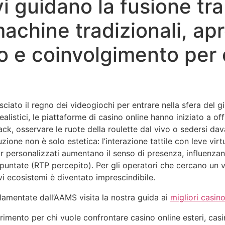
i guidano la fusione tra 
machine tradizionali, a
tto e coinvolgimento per
lasciato il regno dei videogiochi per entrare nella sfera del g
ealistici, le piattaforme di casino online hanno iniziato a off
ck, osservare le ruote della roulette dal vivo o sedersi d
one non è solo estetica: l’interazione tattile con leve virtua
atar personalizzati aumentano il senso di presenza, influenz
 puntate (RTP percepito). Per gli operatori che cercano un
vi ecosistemi è diventato imprescindibile.
olamentate dall’AAMS visita la nostra guida ai
migliori casi
rimento per chi vuole confrontare casino online esteri, casi