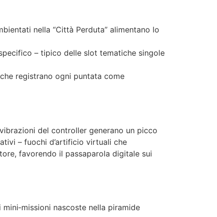
mbientati nella “Città Perduta” alimentano lo
pecifico – tipico delle slot tematiche singole
a che registrano ogni puntata come
 vibrazioni del controller generano un picco
ivi – fuochi d’artificio virtuali che
ore, favorendo il passaparola digitale sui
mini‑missioni nascoste nella piramide