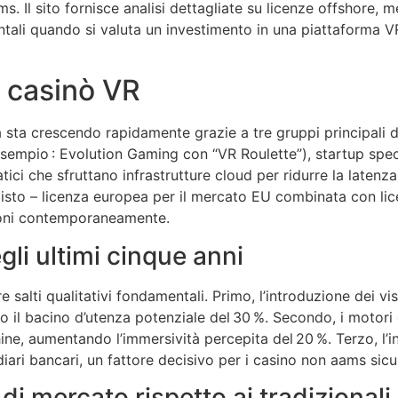
s. Il sito fornisce analisi dettagliate su licenze offshore,
ntali quando si valuta un investimento in una piattaforma 
i casinò VR
sta crescendo rapidamente grazie a tre gruppi principali di
sempio : Evolution Gaming con “VR Roulette”), startup spec
iatici che sfruttano infrastrutture cloud per ridurre la late
 misto – licenza europea per il mercato EU combinata con lice
zioni contemporaneamente.
li ultimi cinque anni
re salti qualitativi fondamentali. Primo, l’introduzione dei 
do il bacino d’utenza potenziale del 30 %. Secondo, i motori
machine, aumentando l’immersività percepita del 20 %. Terzo, l
ari bancari, un fattore decisivo per i casino non aams sicur
di mercato rispetto ai tradizionali