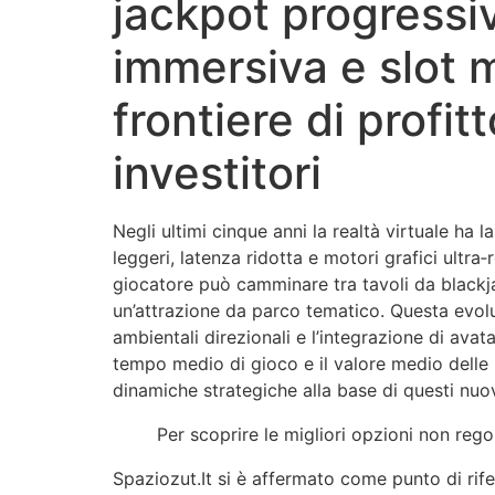
jackpot progressiv
immersiva e slot 
frontiere di profi
investitori
Negli ultimi cinque anni la realtà virtuale ha 
leggeri, latenza ridotta e motori grafici ultra‑r
giocatore può camminare tra tavoli da blackja
un’attrazione da parco tematico. Questa evoluzi
ambientali direzionali e l’integrazione di av
tempo medio di gioco e il valore medio delle
dinamiche strategiche alla base di questi nuo
Per scoprire le migliori opzioni non reg
Spaziozut.It si è affermato come punto di rife