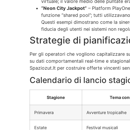
virtuale; il valore medio delle puntate er
“Neon City Jackpot”
– Platform PlayOneVR
funzione “shared pool”; tutti utilizzav
Questi esempi dimostrano come la siner
fiducia degli utenti nei sistemi non regol
Strategie di pianificaz
Per gli operatori che vogliono capitalizzare 
su dati comportamentali real‑time e stagionali
Spaziozut.It per costruire offerte vincenti se
Calendario di lancio stagi
Stagione
Tema cons
Primavera
Avventure tropicalhe
Estate
Festival musicali