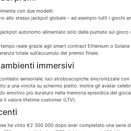
almente con due modelli:
ono allo stesso jackpot globale – ad esempio tutti i giochi a
 jackpot autonomo alimentato solo dalle puntate sul gioco s
in tempo reale grazie agli smart contract Ethereum o Solan
enza totale sull’accumulo del premio finale.
n ambienti immersivi
 contesto sensoriale: luci stroboscopiche sincronizzate con
tto a una vincita su schermo piatto. Inoltre gli avatar celebrat
rdo emotivo più duraturo nella memoria episodica del giocat
 il valore lifetime customer (LTV).
centi
se ha vinto €2 300 000 dopo aver completato una serie di 