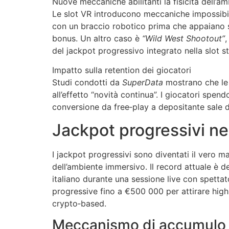
Nuove meccaniche abilitanti la fisicità dell’a
Le slot VR introducono meccaniche impossibil
con un braccio robotico prima che appaiano sui 
bonus. Un altro caso è
“Wild West Shootout”
,
del jackpot progressivo integrato nella slot s
Impatto sulla retention dei giocatori
Studi condotti da
SuperData
mostrano che le 
all’effetto “novità continua”. I giocatori spen
conversione da free‑play a depositante sale da
Jackpot progressivi ne
I jackpot progressivi sono diventati il vero 
dell’ambiente immersivo. Il record attuale è 
italiano durante una sessione live con spettat
progressive fino a €500 000 per attirare high 
crypto‑based.
Meccanismo di accumulo 