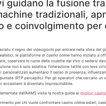
i guidano la fusione tra 
machine tradizionali, a
tto e coinvolgimento per
lasciato il regno dei videogiochi per entrare nella sfera del g
ealistici, le piattaforme di casino online hanno iniziato a off
ck, osservare le ruote della roulette dal vivo o sedersi d
one non è solo estetica: l’interazione tattile con leve virtua
atar personalizzati aumentano il senso di presenza, influenz
 puntate (RTP percepito). Per gli operatori che cercano un
vi ecosistemi è diventato imprescindibile.
olamentate dall’AAMS visita la nostra guida ai
migliori casi
rimento per chi vuole confrontare casino online esteri, casi