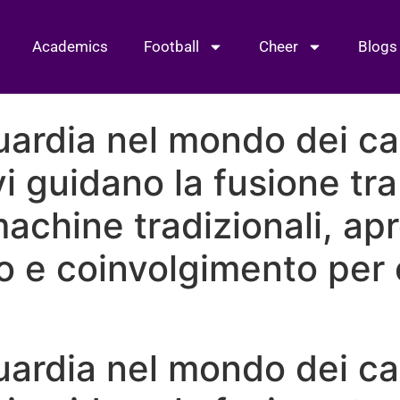
Academics
Football
Cheer
Blogs
uardia nel mondo dei ca
i guidano la fusione tra 
machine tradizionali, a
tto e coinvolgimento per
uardia nel mondo dei ca