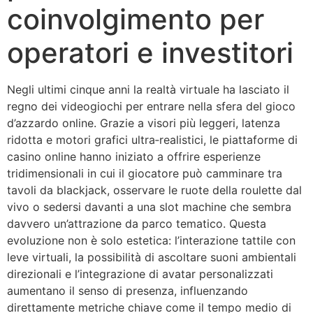
coinvolgimento per
operatori e investitori
Negli ultimi cinque anni la realtà virtuale ha lasciato il
regno dei videogiochi per entrare nella sfera del gioco
d’azzardo online. Grazie a visori più leggeri, latenza
ridotta e motori grafici ultra‑realistici, le piattaforme di
casino online hanno iniziato a offrire esperienze
tridimensionali in cui il giocatore può camminare tra
tavoli da blackjack, osservare le ruote della roulette dal
vivo o sedersi davanti a una slot machine che sembra
davvero un’attrazione da parco tematico. Questa
evoluzione non è solo estetica: l’interazione tattile con
leve virtuali, la possibilità di ascoltare suoni ambientali
direzionali e l’integrazione di avatar personalizzati
aumentano il senso di presenza, influenzando
direttamente metriche chiave come il tempo medio di