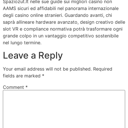
Spaziozut.It nelle sue guide sui migliori casino non
AAMS sicuri ed affidabili nel panorama internazionale
degli casino online stranieri. Guardando avanti, chi
saprà allineare hardware avanzato, design creativo delle
slot VR e compliance normativa potrà trasformare ogni
grande colpo in un vantaggio competitivo sostenibile
nel lungo termine.
Leave a Reply
Your email address will not be published.
Required
fields are marked
*
Comment
*