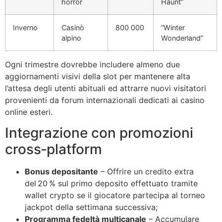
horror
Haunt”
Inverno
Casinò
800 000
“Winter
alpino
Wonderland”
Ogni trimestre dovrebbe includere almeno due
aggiornamenti visivi della slot per mantenere alta
l’attesa degli utenti abituali ed attrarre nuovi visitatori
provenienti da forum internazionali dedicati ai casino
online esteri.
Integrazione con promozioni
cross‑platform
Bonus depositante
– Offrire un credito extra
del 20 % sul primo deposito effettuato tramite
wallet crypto se il giocatore partecipa al torneo
jackpot della settimana successiva;
Programma fedeltà multicanale
– Accumulare