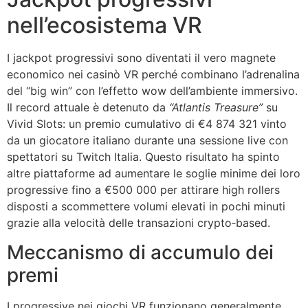
nell’ecosistema VR
I jackpot progressivi sono diventati il vero magnete
economico nei casinò VR perché combinano l’adrenalina
del “big win” con l’effetto wow dell’ambiente immersivo.
Il record attuale è detenuto da
“Atlantis Treasure”
su
Vivid Slots: un premio cumulativo di €4 874 321 vinto
da un giocatore italiano durante una sessione live con
spettatori su Twitch Italia. Questo risultato ha spinto
altre piattaforme ad aumentare le soglie minime dei loro
progressive fino a €500 000 per attirare high rollers
disposti a scommettere volumi elevati in pochi minuti
grazie alla velocità delle transazioni crypto‑based.
Meccanismo di accumulo dei
premi
I progressive nei giochi VR funzionano generalmente