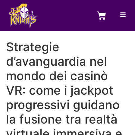
Strategie
d’avanguardia nel
mondo dei casinò
VR: come i jackpot
progressivi guidano
la fusione tra realtà
virtuale immersiva e