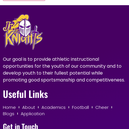
Our goal is to provide athletic instructional
opportunities for the youth of our community and to
develop youth to their fullest potential while
promoting good sportsmanship and competitiveness.
Useful Links
Home
About
Academics
Football
Cheer
Blogs
Application
Get in Touch