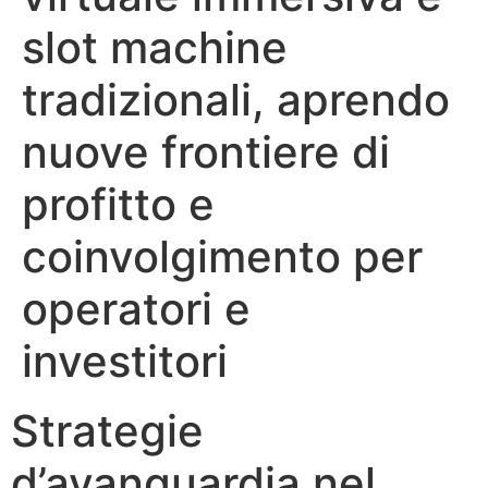
slot machine
tradizionali, aprendo
nuove frontiere di
profitto e
coinvolgimento per
operatori e
investitori
Strategie
d’avanguardia nel