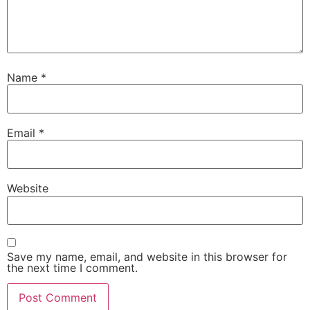
Name
*
Email
*
Website
Save my name, email, and website in this browser for
the next time I comment.