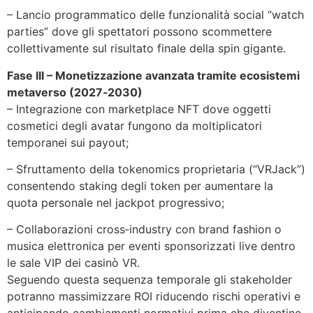
– Lancio programmatico delle funzionalità social “watch
parties” dove gli spettatori possono scommettere
collettivamente sul risultato finale della spin gigante.
Fase III – Monetizzazione avanzata tramite ecosistemi
metaverso (2027‑2030)
– Integrazione con marketplace NFT dove oggetti
cosmetici degli avatar fungono da moltiplicatori
temporanei sui payout;
– Sfruttamento della tokenomics proprietaria (“VRJack”)
consentendo staking degli token per aumentare la
quota personale nel jackpot progressivo;
– Collaborazioni cross‑industry con brand fashion o
musica elettronica per eventi sponsorizzati live dentro
le sale VIP dei casinò VR.
Seguendo questa sequenza temporale gli stakeholder
potranno massimizzare ROI riducendo rischi operativi e