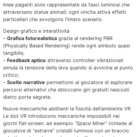
linee paganti sono rappresentate da fasci luminosi che
attraversano statue animali; ogni vincita attiva effetti
particellari che avvolgono l’intero scenario.
Design grafico e interattività
–
Grafica fotorealistica
grazie al rendering PBR
(Physically Based Rendering) rende ogni simbolo quasi
tangibile;
–
Feedback aptico
attraverso controller vibrazionali
simula la tensione della leva quando si avvicina al punto
critico;
–
Scelte narrative
permettono al giocatore di esplorare
percorsi alternativi che sbloccano giri gratuiti nascosti
dietro porte segrete.
Nuove meccaniche abilitanti la fisicità dell’ambiente VR
Le slot VR introducono meccaniche impossibili nei
giochi flat‑screen: ad esempio
“Space Miner”
richiede al
giocatore di “estrarre” cristalli luminosi con un braccio