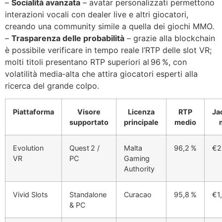
–
Socialità avanzata
– avatar personalizzati permettono
interazioni vocali con dealer live e altri giocatori,
creando una community simile a quella dei giochi MMO.
–
Trasparenza delle probabilità
– grazie alla blockchain
è possibile verificare in tempo reale l’RTP delle slot VR;
molti titoli presentano RTP superiori al 96 %, con
volatilità media‑alta che attira giocatori esperti alla
ricerca del grande colpo.
Piattaforma
Visore
Licenza
RTP
Ja
supportato
principale
medio
Evolution
Quest 2 /
Malta
96,2 %
€2
VR
PC
Gaming
Authority
Vivid Slots
Standalone
Curacao
95,8 %
€1
& PC