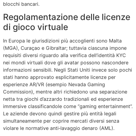
blocchi bancari.
Regolamentazione delle licenze
di gioco virtuale
In Europa le giurisdizioni più accoglienti sono Malta
(MGA), Curaçao e Gibraltar; tuttavia ciascuna impone
requisiti diversi riguardo alla verifica dell’identità KYC
nei mondi virtuali dove gli avatar possono nascondere
informazioni sensibili. Negli Stati Uniti invece solo pochi
stati hanno approvato esplicitamente licenze per
esperienze AR/VR (esempio Nevada Gaming
Commission), mentre altri richiedono una separazione
netta tra giochi d’azzardo tradizionali ed esperienze
immersive classificandole come “gaming entertainment”.
Le aziende devono quindi gestire più entità legali
simultaneamente per coprire mercati diversi senza
violare le normative anti‑lavaggio denaro (AML).