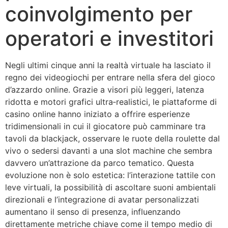
coinvolgimento per
operatori e investitori
Negli ultimi cinque anni la realtà virtuale ha lasciato il
regno dei videogiochi per entrare nella sfera del gioco
d’azzardo online. Grazie a visori più leggeri, latenza
ridotta e motori grafici ultra‑realistici, le piattaforme di
casino online hanno iniziato a offrire esperienze
tridimensionali in cui il giocatore può camminare tra
tavoli da blackjack, osservare le ruote della roulette dal
vivo o sedersi davanti a una slot machine che sembra
davvero un’attrazione da parco tematico. Questa
evoluzione non è solo estetica: l’interazione tattile con
leve virtuali, la possibilità di ascoltare suoni ambientali
direzionali e l’integrazione di avatar personalizzati
aumentano il senso di presenza, influenzando
direttamente metriche chiave come il tempo medio di