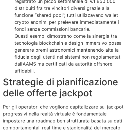
registrato un picco settimanale di €1 850 000
distribuiti fra tre vincitori diversi grazie alla
funzione “shared pool”; tutti utilizzavano wallet
crypto anonimi per prelevare immediatamente i
fondi senza commissioni bancarie.
Questi esempi dimostrano come la sinergia tra
tecnologia blockchain e design immersivo possa
generare premi astronomici mantenendo alta la
fiducia degli utenti nei sistemi non regolamentati
dall’AAMS ma certificati da autorità offshore
affidabili.
Strategie di pianificazione
delle offerte jackpot
Per gli operatori che vogliono capitalizzare sui jackpot
progressivi nella realtà virtuale è fondamentale
impostare una roadmap ben strutturata basata su dati
comportamentali real‑time e stagionalità del mercato