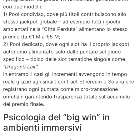
con due modelli:
1) Pool condiviso, dove più titoli contribuiscono allo
stesso jackpot globale – ad esempio tutti i giochi
ambientati nella “Città Perduta” alimentano lo stesso
premio da €1 M a €5 M;
2) Pool dedicato, dove ogni slot ha il proprio jackpot
autonomo alimentato solo dalle puntate sul gioco
specifico – tipico delle slot tematiche singole come
“Dragon’s Lair”.
In entrambi i casi gli incrementi avvengono in tempo
reale grazie agli smart contract Ethereum o Solana che
registrano ogni puntata come micro‑transazione
on‑chain garantendo trasparenza totale sull’accumulo
del premio finale.
Psicologia del “big win” in
ambienti immersivi