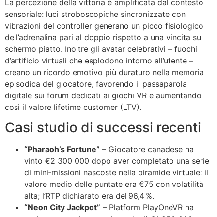
La percezione della vittoria è amplificata dal contesto
sensoriale: luci stroboscopiche sincronizzate con
vibrazioni del controller generano un picco fisiologico
dell’adrenalina pari al doppio rispetto a una vincita su
schermo piatto. Inoltre gli avatar celebrativi – fuochi
d’artificio virtuali che esplodono intorno all’utente –
creano un ricordo emotivo più duraturo nella memoria
episodica del giocatore, favorendo il passaparola
digitale sui forum dedicati ai giochi VR e aumentando
così il valore lifetime customer (LTV).
Casi studio di successi recenti
“Pharaoh’s Fortune”
– Giocatore canadese ha
vinto €2 300 000 dopo aver completato una serie
di mini‑missioni nascoste nella piramide virtuale; il
valore medio delle puntate era €75 con volatilità
alta; l’RTP dichiarato era del 96,4 %.
“Neon City Jackpot”
– Platform PlayOneVR ha