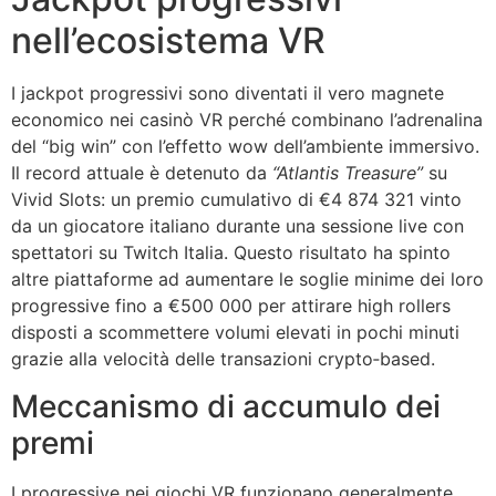
nell’ecosistema VR
I jackpot progressivi sono diventati il vero magnete
economico nei casinò VR perché combinano l’adrenalina
del “big win” con l’effetto wow dell’ambiente immersivo.
Il record attuale è detenuto da
“Atlantis Treasure”
su
Vivid Slots: un premio cumulativo di €4 874 321 vinto
da un giocatore italiano durante una sessione live con
spettatori su Twitch Italia. Questo risultato ha spinto
altre piattaforme ad aumentare le soglie minime dei loro
progressive fino a €500 000 per attirare high rollers
disposti a scommettere volumi elevati in pochi minuti
grazie alla velocità delle transazioni crypto‑based.
Meccanismo di accumulo dei
premi
I progressive nei giochi VR funzionano generalmente