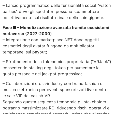
– Lancio programmatico delle funzionalità social “watch
parties” dove gli spettatori possono scommettere
collettivamente sul risultato finale della spin gigante.
Fase III – Monetizzazione avanzata tramite ecosistemi
metaverso (2027‑2030)
– Integrazione con marketplace NFT dove oggetti
cosmetici degli avatar fungono da moltiplicatori
temporanei sui payout;
– Sfruttamento della tokenomics proprietaria (“VRJack”)
consentendo staking degli token per aumentare la
quota personale nel jackpot progressivo;
– Collaborazioni cross‑industry con brand fashion o
musica elettronica per eventi sponsorizzati live dentro
le sale VIP dei casinò VR.
Seguendo questa sequenza temporale gli stakeholder
potranno massimizzare ROI riducendo rischi operativi e