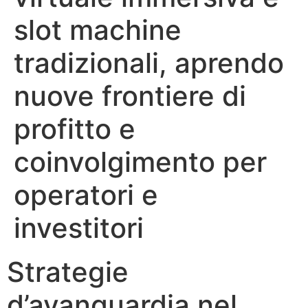
slot machine
tradizionali, aprendo
nuove frontiere di
profitto e
coinvolgimento per
operatori e
investitori
Strategie
d’avanguardia nel