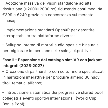
– Adozione massiva dei visori standalone ad alta
risoluzione (>2000×2000 px) riducendo costi medi da
€399 a €249 grazie alla concorrenza sul mercato
cinese;
– Implementazione standard OpenXR per garantire
interoperabilità tra piattaforme diverse;
– Sviluppo interno di motori audio spaziale binaurale
per migliorare immersione nelle sale jackpot live.
Fase II – Espansione del catalogo slot‑VR con jackpot
integrati (2025‑2027)
– Creazione di partnership con editor indie specializzati
in narrazioni interattive per produrre almeno 30 nuovi
titoli tematici all’anno;
– Introduzione sistematica dei progressive shared pool
collegati a eventi sportivi internazionali (World Cup
Bonus Pool);