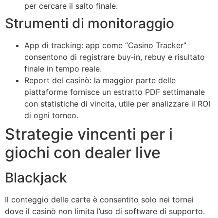
per cercare il salto finale.
Strumenti di monitoraggio
App di tracking: app come “Casino Tracker”
consentono di registrare buy‑in, rebuy e risultato
finale in tempo reale.
Report del casinò: la maggior parte delle
piattaforme fornisce un estratto PDF settimanale
con statistiche di vincita, utile per analizzare il ROI
di ogni torneo.
Strategie vincenti per i
giochi con dealer live
Blackjack
Il conteggio delle carte è consentito solo nei tornei
dove il casinò non limita l’uso di software di supporto.