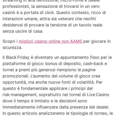
streaming in alta definizione, micro‑fonte e dealer
professionisti, la sensazione di trovarsi in un vero
casinò è a portata di click. Questo contesto, ricco di
interazioni umane, attira sia veterani che neofiti
desiderosi di provare la tensione di un tavolo reale
senza uscire di casa.
Scopri i
migliori casino online non AAMS
per giocare in
sicurezza.
Il Black Friday è diventato un appuntamento fisso per le
piattaforme di gioco: bonus di deposito, cash‑back e
tornei a premi più generosi riempiono le pagine
promozionali. L’aumento del volume di gioco crea
opportunità, ma anche nuove fonti di volatilità. Per
questo è fondamentale applicare i principi del
risk‑management, soprattutto nei tornei di Live Casino
dove il tempo è limitato e le decisioni sono
immediatamente influenzate dalla presenza del dealer.
In questo articolo analizzeremo le tipologie di torneo, le