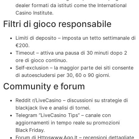
dealer formati da istituti come the International
Casino Institute.
Filtri di gioco responsabile
Limiti di deposito – imposta un tetto settimanale di
€200.
Timeout – attiva una pausa di 30 minuti dopo 2
ore di gioco continuo.
Self‑exclusion – la maggior parte dei siti consente
di autoescludersi per 30, 60 o 90 giorni.
Community e forum
Reddit r/LiveCasino – discussioni su strategie di
blackjack live e analisi di tornei.
Telegram “LiveCasino Tips” – canale con
aggiornamenti in tempo reale su promozioni
Black Friday.
Forum di Httpswww.Ago.It – recensioni dettagliate