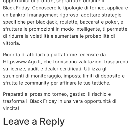
opportunità di profitto, soprattutto durante il
Black Friday. Conoscere le tipologie di torneo, applicare
un bankroll management rigoroso, adottare strategie
specifiche per blackjack, roulette, baccarat e poker, e
sfruttare le promozioni in modo intelligente, ti permette
di ridurre la volatilità e aumentare le probabilità di
vittoria.
Ricorda di affidarti a piattaforme recensite da
Httpswww.Ago.It, che forniscono valutazioni trasparenti
su licenze, audit e dealer certificati. Utilizza gli
strumenti di monitoraggio, imposta limiti di deposito e
sfrutta le community per affinare le tue tattiche.
Preparati al prossimo torneo, gestisci il rischio e
trasforma il Black Friday in una vera opportunità di
vincita!
Leave a Reply