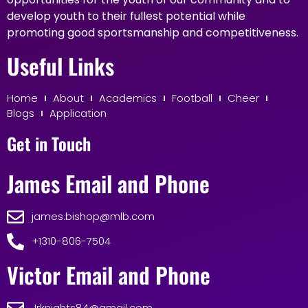
develop youth to their fullest potential while
promoting good sportsmanship and competitiveness.
Useful Links
Home
About
Academics
Football
Cheer
Blogs
Application
Get in Touch
James Email and Phone
james.bishop@mlb.com
+1310-806-7504
Victor Email and Phone
Jrknights84@gmail.com