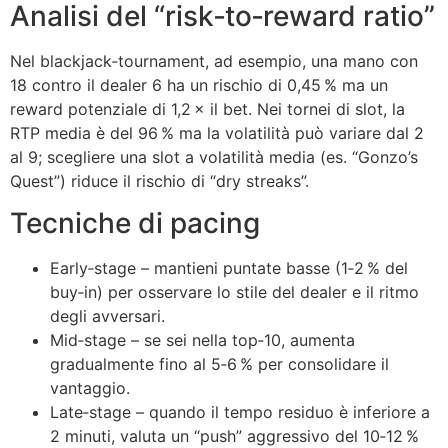
Analisi del “risk‑to‑reward ratio”
Nel blackjack‑tournament, ad esempio, una mano con
18 contro il dealer 6 ha un rischio di 0,45 % ma un
reward potenziale di 1,2 × il bet. Nei tornei di slot, la
RTP media è del 96 % ma la volatilità può variare dal 2
al 9; scegliere una slot a volatilità media (es. “Gonzo’s
Quest”) riduce il rischio di “dry streaks”.
Tecniche di pacing
Early‑stage – mantieni puntate basse (1‑2 % del
buy‑in) per osservare lo stile del dealer e il ritmo
degli avversari.
Mid‑stage – se sei nella top‑10, aumenta
gradualmente fino al 5‑6 % per consolidare il
vantaggio.
Late‑stage – quando il tempo residuo è inferiore a
2 minuti, valuta un “push” aggressivo del 10‑12 %