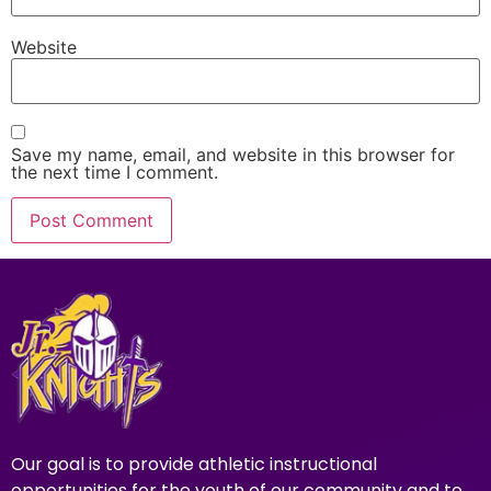
Website
Save my name, email, and website in this browser for
the next time I comment.
Our goal is to provide athletic instructional
opportunities for the youth of our community and to