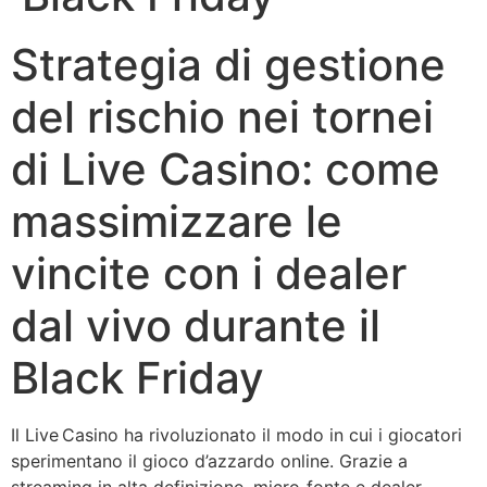
Strategia di gestione
del rischio nei tornei
di Live Casino: come
massimizzare le
vincite con i dealer
dal vivo durante il
Black Friday
Il Live Casino ha rivoluzionato il modo in cui i giocatori
sperimentano il gioco d’azzardo online. Grazie a