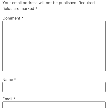
Your email address will not be published.
Required
fields are marked
*
Comment
*
Name
*
Email
*