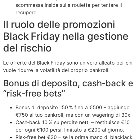
scommessa inside sulla roulette per tentare il
recupero.
Il ruolo delle promozioni
Black Friday nella gestione
del rischio
Le offerte del Black Friday sono un vero alleato per chi
vuole ridurre la volatilità del proprio bankroll.
Bonus di deposito, cash‑back e
“risk‑free bets”
Bonus di deposito 150 % fino a €500 – aggiunge
€750 al tuo bankroll, ma con un wagering di 30x.
Cash‑back 10 % su perdite netti – restituisce €10
per ogni €100 persi, limitato a €200 al giorno.
Risk‑free bet €20 – se la prima mano di blackjack