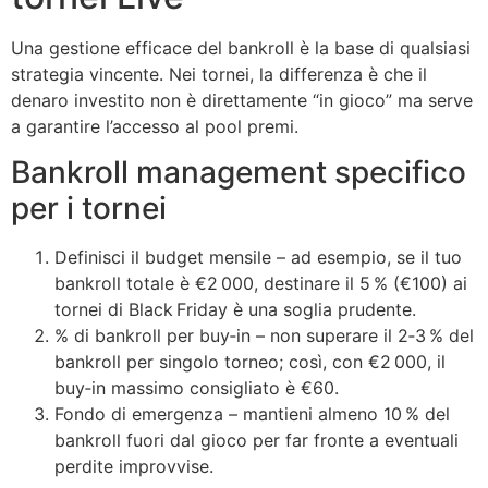
Una gestione efficace del bankroll è la base di qualsiasi
strategia vincente. Nei tornei, la differenza è che il
denaro investito non è direttamente “in gioco” ma serve
a garantire l’accesso al pool premi.
Bankroll management specifico
per i tornei
Definisci il budget mensile – ad esempio, se il tuo
bankroll totale è €2 000, destinare il 5 % (€100) ai
tornei di Black Friday è una soglia prudente.
% di bankroll per buy‑in – non superare il 2‑3 % del
bankroll per singolo torneo; così, con €2 000, il
buy‑in massimo consigliato è €60.
Fondo di emergenza – mantieni almeno 10 % del
bankroll fuori dal gioco per far fronte a eventuali
perdite improvvise.