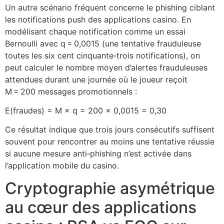
Un autre scénario fréquent concerne le phishing ciblant
les notifications push des applications casino. En
modélisant chaque notification comme un essai
Bernoulli avec q = 0,0015 (une tentative frauduleuse
toutes les six cent cinquante‑trois notifications), on
peut calculer le nombre moyen d’alertes frauduleuses
attendues durant une journée où le joueur reçoit
M = 200 messages promotionnels :
E(fraudes) = M × q = 200 × 0,0015 = 0,30
Ce résultat indique que trois jours consécutifs suffisent
souvent pour rencontrer au moins une tentative réussie
si aucune mesure anti‑phishing n’est activée dans
l’application mobile du casino.
Cryptographie asymétrique
au cœur des applications