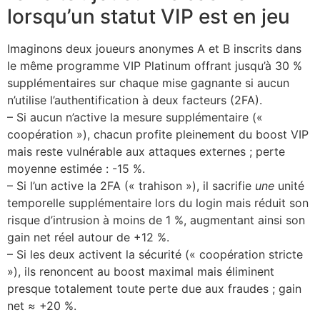
lorsqu’un statut VIP est en jeu
Imaginons deux joueurs anonymes A et B inscrits dans
le même programme VIP Platinum offrant jusqu’à 30 %
supplémentaires sur chaque mise gagnante si aucun
n’utilise l’authentification à deux facteurs (2FA).
– Si aucun n’active la mesure supplémentaire («
coopération »), chacun profite pleinement du boost VIP
mais reste vulnérable aux attaques externes ; perte
moyenne estimée : -15 %.
– Si l’un active la 2FA (« trahison »), il sacrifie
une
unité
temporelle supplémentaire lors du login mais réduit son
risque d’intrusion à moins de 1 %, augmentant ainsi son
gain net réel autour de +12 %.
– Si les deux activent la sécurité (« coopération stricte
»), ils renoncent au boost maximal mais éliminent
presque totalement toute perte due aux fraudes ; gain
net ≈ +20 %.