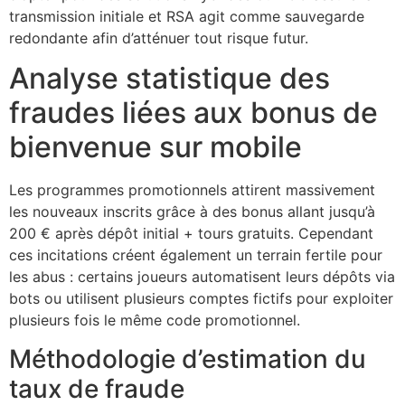
transmission initiale et RSA agit comme sauvegarde
redondante afin d’atténuer tout risque futur.
Analyse statistique des
fraudes liées aux bonus de
bienvenue sur mobile
Les programmes promotionnels attirent massivement
les nouveaux inscrits grâce à des bonus allant jusqu’à
200 € après dépôt initial + tours gratuits. Cependant
ces incitations créent également un terrain fertile pour
les abus : certains joueurs automatisent leurs dépôts via
bots ou utilisent plusieurs comptes fictifs pour exploiter
plusieurs fois le même code promotionnel.
Méthodologie d’estimation du
taux de fraude