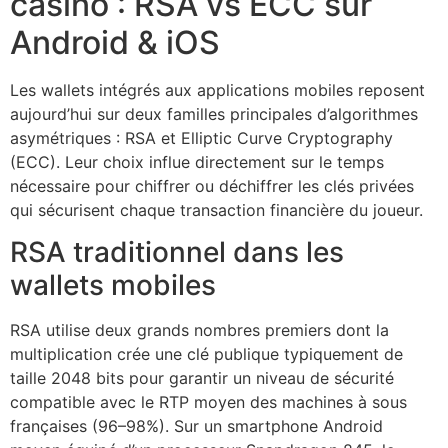
casino : RSA vs ECC sur
Android & iOS
Les wallets intégrés aux applications mobiles reposent
aujourd’hui sur deux familles principales d’algorithmes
asymétriques : RSA et Elliptic Curve Cryptography
(ECC). Leur choix influe directement sur le temps
nécessaire pour chiffrer ou déchiffrer les clés privées
qui sécurisent chaque transaction financière du joueur.
RSA traditionnel dans les
wallets mobiles
RSA utilise deux grands nombres premiers dont la
multiplication crée une clé publique typiquement de
taille 2048 bits pour garantir un niveau de sécurité
compatible avec le RTP moyen des machines à sous
françaises (96–98%). Sur un smartphone Android