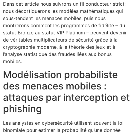
Dans cet article nous suivrons un fil conducteur strict :
nous décortiquerons les modèles mathématiques qui
sous-tendent les menaces mobiles, puis nous
montrerons comment les programmes de fidélité – du
statut Bronze au statut VIP Platinum – peuvent devenir
de véritables multiplicateurs de sécurité grâce à la
cryptographie moderne, à la théorie des jeux et à
l’analyse statistique des fraudes liées aux bonus
mobiles.
Modélisation probabiliste
des menaces mobiles :
attaques par interception et
phishing
Les analystes en cybersécurité utilisent souvent la loi
binomiale pour estimer la probabilité qu’une donnée