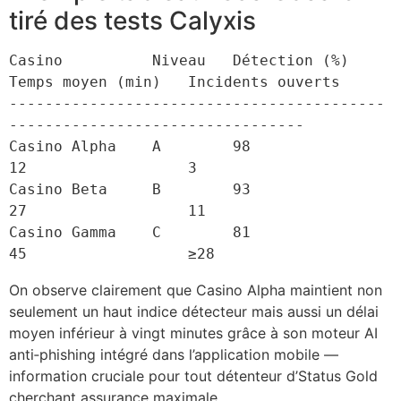
tiré des tests Calyxis
Casino          Niveau   Détection (%)   
Temps moyen (min)   Incidents ouverts

------------------------------------------
---------------------------------

Casino Alpha    A        98               
12                  3

Casino Beta     B        93               
27                  11

Casino Gamma    C        81               
On observe clairement que Casino Alpha maintient non
seulement un haut indice détecteur mais aussi un délai
moyen inférieur à vingt minutes grâce à son moteur AI
anti‑phishing intégré dans l’application mobile —
information cruciale pour tout détenteur d’Status Gold
cherchant assurance maximale.