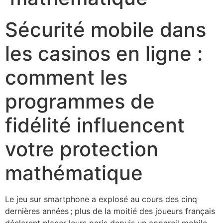
Sécurité mobile dans
les casinos en ligne :
comment les
programmes de
fidélité influencent
votre protection
mathématique
Le jeu sur smartphone a explosé au cours des cinq
dernières années ; plus de la moitié des joueurs français