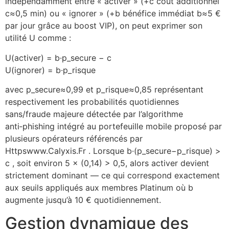
indépendamment entre « activer » (+c coût additionnel
c≈0,5 min) ou « ignorer » (+b bénéfice immédiat b≈5 €
par jour grâce au boost VIP), on peut exprimer son
utilité U comme :
U(activer) = b·p_secure − c
U(ignorer) = b·p_risque
avec p_secure≈0,99 et p_risque≈0,85 représentant
respectivement les probabilités quotidiennes
sans/fraude majeure détectée par l’algorithme
anti‑phishing intégré au portefeuille mobile proposé par
plusieurs opérateurs référencés par
Httpswww.Calyxis.Fr . Lorsque b·(p_secure−p_risque) >
c , soit environ 5 × (0,14) > 0,5, alors activer devient
strictement dominant — ce qui correspond exactement
aux seuils appliqués aux membres Platinum où b
augmente jusqu’à 10 € quotidiennement.
Gestion dynamique des