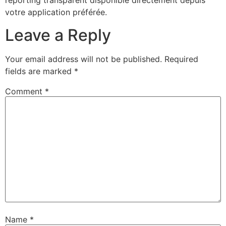
reporting transparent disponible directement depuis
votre application préférée.​
Leave a Reply
Your email address will not be published.
Required
fields are marked
*
Comment
*
Name
*