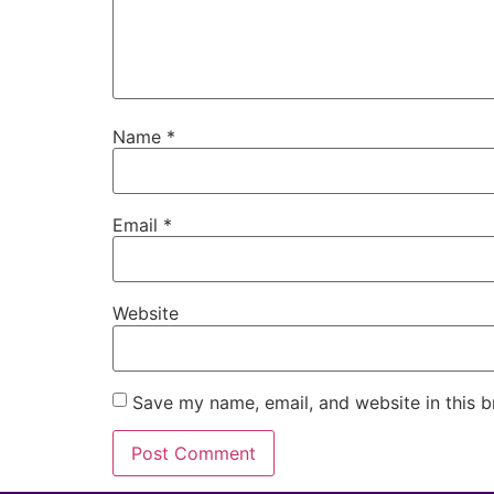
Name
*
Email
*
Website
Save my name, email, and website in this b