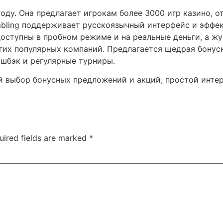
оду. Она предлагает игрокам более 3000 игр казино, о
mbling поддерживает русскоязычный интерфейс и эффек
доступны в пробном режиме и на реальные деньги, а ж
других популярных компаний. Предлагается щедрая бон
эшбэк и регулярные турниры.
 выбор бонусных предложений и акций; простой интер
uired fields are marked
*