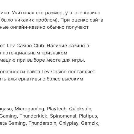
но. Учитывая его размер, у этого казино
 было никаких проблем). При оценке сайта
пные онлайн-казино обычно получают
т Lev Casino Club. Наличие казино в
ся потенциальным признаком
мацию при выборе места для игры.
зопасности сайта Lev Casino составляет
кать альтернативы с более высоким
ugaso, Microgaming, Playtech, Quickspin,
Gaming, Thunderkick, Spinomenal, Platipus,
ta Gaming, Thunderspin, Onlyplay, Gamzix,