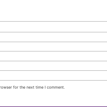
rowser for the next time I comment.