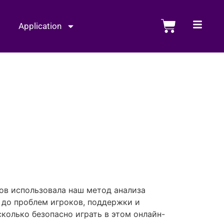
Application
тов использовала наш метод анализа
о до проблем игроков, поддержки и
сколько безопасно играть в этом онлайн-