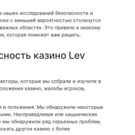
е наших исследований безопасности и
роки с меньшей вероятностью столкнутся
 важных областях. Это привело к низкому
ия, которая поможет вам решить,
сность казино Lev
акторы, которые мы собрали и изучили в
положения казино, жалобы игроков,
ия и положения. Мы обнаружили некоторые
ивыми. Несправедливая или хищническая
о мы обнаружили ряд серьезных проблем,
скать другое казино с более