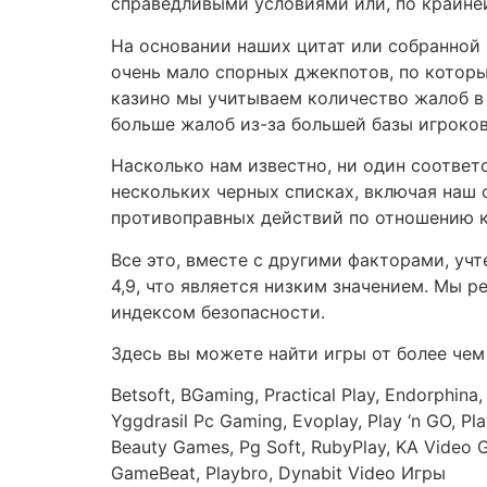
справедливыми условиями или, по крайне
На основании наших цитат или собранной и
очень мало спорных джекпотов, по которы
казино мы учитываем количество жалоб в 
больше жалоб из-за большей базы игроков
Насколько нам известно, ни один соответ
нескольких черных списках, включая наш 
противоправных действий по отношению к
Все это, вместе с другими факторами, учт
4,9, что является низким значением. Мы р
индексом безопасности.
Здесь вы можете найти игры от более чем
Betsoft, BGaming, Practical Play, Endorphina
Yggdrasil Pc Gaming, Evoplay, Play ‘n GO, P
Beauty Games, Pg Soft, RubyPlay, KA Video 
GameBeat, Playbro, Dynabit Video Игры