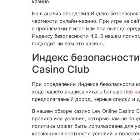
казино.
Наш анализ определил Индекс безопаснос
честности онлайн-казино. При игре на са
с проблемами в игре или при выводе сред
Индексу безопасности 4,9. В нашем полно
подходит ли вам это казино.
Индекс безопасности
Casino Club
При определении Индекса безопасности к
ходе нашего анализа.читать больше
Лев к
предполагаемый доход, черные списки и д
В нашем обзоре казино Lev Online Casino
правила или условия, которые нам не пон
политика может быть использована для у
касающихся честности условий и положени