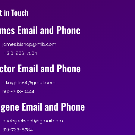
t in Touch
mes Email and Phone
james.bishop@mlb.com
+1310-806-7504
ctor Email and Phone
Jrknights84@gmail.com
562-708-0444
gene Email and Phone
ducksjackson9@gmail.com
310-733-8784