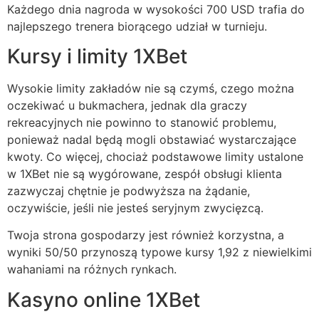
Każdego dnia nagroda w wysokości 700 USD trafia do
najlepszego trenera biorącego udział w turnieju.
Kursy i limity 1XBet
Wysokie limity zakładów nie są czymś, czego można
oczekiwać u bukmachera, jednak dla graczy
rekreacyjnych nie powinno to stanowić problemu,
ponieważ nadal będą mogli obstawiać wystarczające
kwoty. Co więcej, chociaż podstawowe limity ustalone
w 1XBet nie są wygórowane, zespół obsługi klienta
zazwyczaj chętnie je podwyższa na żądanie,
oczywiście, jeśli nie jesteś seryjnym zwycięzcą.
Twoja strona gospodarzy jest również korzystna, a
wyniki 50/50 przynoszą typowe kursy 1,92 z niewielkimi
wahaniami na różnych rynkach.
Kasyno online 1XBet