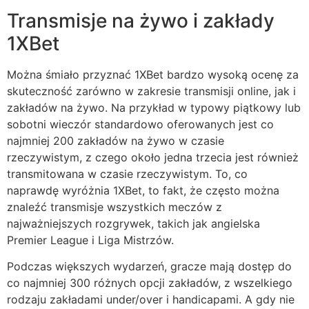
Transmisje na żywo i zakłady
1XBet
Można śmiało przyznać 1XBet bardzo wysoką ocenę za
skuteczność zarówno w zakresie transmisji online, jak i
zakładów na żywo. Na przykład w typowy piątkowy lub
sobotni wieczór standardowo oferowanych jest co
najmniej 200 zakładów na żywo w czasie
rzeczywistym, z czego około jedna trzecia jest również
transmitowana w czasie rzeczywistym. To, co
naprawdę wyróżnia 1XBet, to fakt, że często można
znaleźć transmisje wszystkich meczów z
najważniejszych rozgrywek, takich jak angielska
Premier League i Liga Mistrzów.
Podczas większych wydarzeń, gracze mają dostęp do
co najmniej 300 różnych opcji zakładów, z wszelkiego
rodzaju zakładami under/over i handicapami. A gdy nie