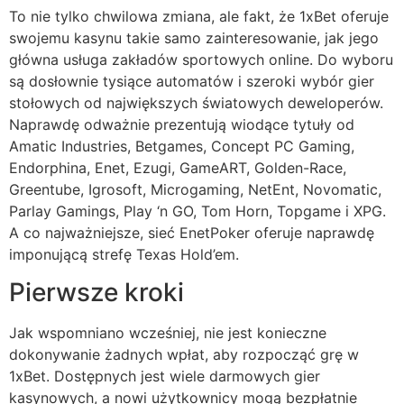
To nie tylko chwilowa zmiana, ale fakt, że 1xBet oferuje
swojemu kasynu takie samo zainteresowanie, jak jego
główna usługa zakładów sportowych online. Do wyboru
są dosłownie tysiące automatów i szeroki wybór gier
stołowych od największych światowych deweloperów.
Naprawdę odważnie prezentują wiodące tytuły od
Amatic Industries, Betgames, Concept PC Gaming,
Endorphina, Enet, Ezugi, GameART, Golden-Race,
Greentube, Igrosoft, Microgaming, NetEnt, Novomatic,
Parlay Gamings, Play ‘n GO, Tom Horn, Topgame i XPG.
A co najważniejsze, sieć EnetPoker oferuje naprawdę
imponującą strefę Texas Hold’em.
Pierwsze kroki
Jak wspomniano wcześniej, nie jest konieczne
dokonywanie żadnych wpłat, aby rozpocząć grę w
1xBet. Dostępnych jest wiele darmowych gier
kasynowych, a nowi użytkownicy mogą bezpłatnie