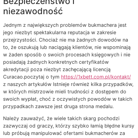
Bezpieczeństwo i
niezawodność
Jednym z największych problemów bukmachera jest
jego niezbyt spektakularna reputacja w zakresie
przejrzystości. Chociaż nie ma żadnych dowodów na
to, że oszukują lub naciągają klientów, nie wspominają
w żaden sposób o swoich procesach księgowych i nie
posiadają żadnych konkretnych certyfikatów
akredytacji poza niezbyt zachęcającą licencją
Curacao.poczytaj o tym
https://1xbett.com.pl/kontakt/
z naszych artykułów Istnieje również kilka przypadków,
w których mistrzowie mieli trudności z dostępem do
swoich wypłat, choć z oczywistych powodów w takich
przypadkach zawsze jest druga strona medalu.
Należy zauważyć, że wiele takich skarg pochodzi
zazwyczaj od graczy, którzy szybko łamią błędne kursy
lub próbują manipulować ofertami bukmacherów za