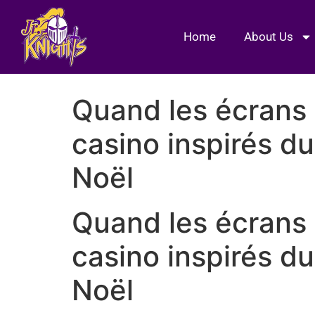
Home
About Us
Quand les écrans 
casino inspirés du
Noël
Quand les écrans 
casino inspirés du
Noël