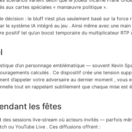
* Les scénarios varient selon que le joueur incarne Frank 
és aux cartes spéciales « manœuvre politique ».
 décision : le bluff n’est plus seulement basé sur la force 
 par le système IA intégré au jeu . Ainsi même avec une mai
e positif tel qu’un boost temporaire du multiplicateur RTP a
l
téristique d’un personnage emblématique — souvent Kevin
uragements calculés . Ce dispositif crée une tension supp
ement d’appeler votre adversaire au dernier moment , vous e
onnelle tout en rappelant subtilement que chaque mise est 
endant les fêtes
 des sessions live‑stream où acteurs invités — parfois m
ch ou YouTube Live . Ces diffusions offrent :