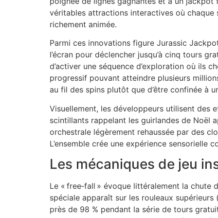
poignée de lignes gagnantes et à un jackpot f
véritables attractions interactives où chaque 
richement animée.
Parmi ces innovations figure Jurassic Jackpot,
l’écran pour déclencher jusqu’à cinq tours gr
d’activer une séquence d’exploration où ils ch
progressif pouvant atteindre plusieurs millio
au fil des spins plutôt que d’être confinée à 
Visuellement, les développeurs utilisent des 
scintillants rappelant les guirlandes de Noël
orchestrale légèrement rehaussée par des cl
L’ensemble crée une expérience sensorielle c
Les mécaniques de jeu ins
Le « free‑fall » évoque littéralement la chute
spéciale apparaît sur les rouleaux supérieurs 
près de 98 % pendant la série de tours gratui