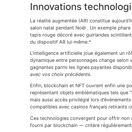
Innovations technolog
La réalité augmentée (AR) constitue aujourd’h
salon natal pendant Noël . Un exemple phare e
tapis rouge décoré avec guirlandes scintillan
du dispositif AR lui-même.*
L’intelligence artificielle joue également un 
dynamique entre personnages change selon votr
gagnantes parmi les lignes payantes disponib
avec vos choix précédents.
Enfin, blockchain et NFT ouvrent enfin une po
représentant objets emblématiques tels que 
mais aussi accès privilégié lors d’évènement
compatibles avec
casinos français retirants 
Ces technologies convergent pour offrir non
fourni par blockchain — critère régulièrement