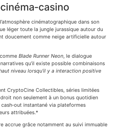
r cinéma‑casino
nt l’atmosphère cinématographique dans son
e léger toute la jungle jurassique autour du
ant doucement comme neige artificielle autour
iés comme
Blade Runner Neon
, le dialogue
narratives qu’il existe possible combinaisons
t niveau lorsqu’il y a interaction positive
nt CryptoCine Collectibles, séries limitées
droit non seulement à un bonus quotidien
 cash‐out instantané via plateformes
eurs attribuées.*
ère accrue grâce notamment au suivi immuable