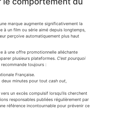
ur le comportement du
’une marque augmente significativement la
ue à un film ou série aimé depuis longtemps,
oueur perçoive automatiquement plus haut
ce à une offre promotionnelle alléchante
parer plusieurs plateformes.
C’est pourquoi
*, recommande toujours :
tionale Française.
r à deux minutes pour tout
cash out
,
rs vers un excès compulsif lorsqu’ils cherchent
ions responsables publiées régulièrement par
 une référence incontournable pour prévenir ce