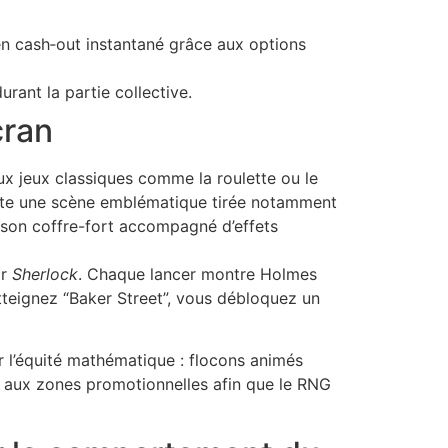
n cash‑out instantané grâce aux options
rant la partie collective.
cran
x jeux classiques comme la roulette ou le
nte une scène emblématique tirée notamment
 son coffre-fort accompagné d’effets
ar
Sherlock
. Chaque lancer montre Holmes
tteignez “Baker Street”, vous débloquez un
 l’équité mathématique : flocons animés
es aux zones promotionnelles afin que le RNG