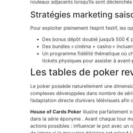
rouleaux adjacents lorsqu’ils sont déclenchés
Stratégies marketing sais
Pour exploiter pleinement l’esprit festif, les 
Des bonus dépôt doublé jusqu’à 500 € p
Des bundles « cinéma + casino » incluant
Un programme fidélité thématique où ch
tickets physiques pour assister à avant‑
Les tables de poker rev
Le poker possède naturellement une dimension 
complexes développées dans nombre de séries
l’adaptation directe d’univers télévisuels afin 
House of Cards Poker
illustre parfaitement 
dans la série éponyme . Avant chaque tour maj
actions possibles : influencer le pot avec un
r