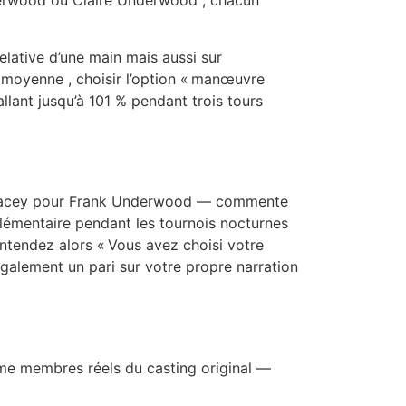
Underwood ou Claire Underwood , chacun
relative d’une main mais aussi sur
n moyenne , choisir l’option « manœuvre
llant jusqu’à 101 % pendant trois tours
 Spacey pour Frank Underwood — commente
lémentaire pendant les tournois nocturnes
ntendez alors « Vous avez choisi votre
également un pari sur votre propre narration
ême membres réels du casting original —