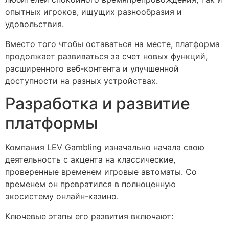
опытных игроков, ищущих разнообразия и
удовольствия.
Вместо того чтобы оставаться на месте, платформа
продолжает развиваться за счет новых функций,
расширенного веб-контента и улучшенной
доступности на разных устройствах.
Разработка и развитие
платформы
Компания LEV Gambling изначально начала свою
деятельность с акцента на классические,
проверенные временем игровые автоматы. Со
временем он превратился в полноценную
экосистему онлайн-казино.
Ключевые этапы его развития включают: