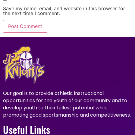
Save my name, email, and website in this browser for
the next time I comment.
Our goal is to provide athletic instructional
opportunities for the youth of our community and to
develop youth to their fullest potential while
promoting good sportsmanship and competitiveness.
Useful Links