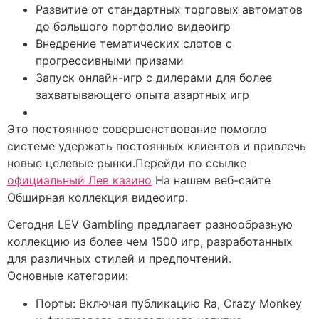
Развитие от стандартных торговых автоматов
до большого портфолио видеоигр
Внедрение тематических слотов с
прогрессивными призами
Запуск онлайн-игр с дилерами для более
захватывающего опыта азартных игр
Это постоянное совершенствование помогло
системе удержать постоянных клиентов и привлечь
новые целевые рынки.Перейди по ссылке
официальный Лев казино
На нашем веб-сайте
Обширная коллекция видеоигр.
Сегодня LEV Gambling предлагает разнообразную
коллекцию из более чем 1500 игр, разработанных
для различных стилей и предпочтений.
Основные категории:
Порты: Включая публикацию Ra, Crazy Monkey