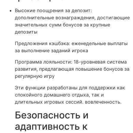
Высокие поощрения за депозит:
дополнительные вознаграждения, достигающие
значительных сумм бонусов за крупные
депозиты
Предложения кэшбэка: еженедельные выплаты
за выполнение заданий игрока
Программа лояльности: 18-уровневая система
развития, предлагающая повышение бонусов за
регулярную игру
Эти функции разработаны для поддержки как
спокойного домашнего отдыха, так и
длительных игровых сессий. вовлеченность.
Безопасность и
адаптивность к