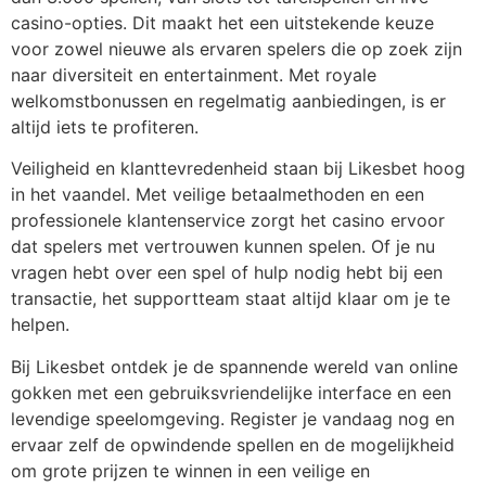
casino-opties. Dit maakt het een uitstekende keuze
voor zowel nieuwe als ervaren spelers die op zoek zijn
naar diversiteit en entertainment. Met royale
welkomstbonussen en regelmatig aanbiedingen, is er
altijd iets te profiteren.
Veiligheid en klanttevredenheid staan bij Likesbet hoog
in het vaandel. Met veilige betaalmethoden en een
professionele klantenservice zorgt het casino ervoor
dat spelers met vertrouwen kunnen spelen. Of je nu
vragen hebt over een spel of hulp nodig hebt bij een
transactie, het supportteam staat altijd klaar om je te
helpen.
Bij Likesbet ontdek je de spannende wereld van online
gokken met een gebruiksvriendelijke interface en een
levendige speelomgeving. Register je vandaag nog en
ervaar zelf de opwindende spellen en de mogelijkheid
om grote prijzen te winnen in een veilige en