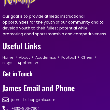
Our goal is to provide athletic instructional
opportunities for the youth of our community and to
develop youth to their fullest potential while
promoting good sportsmanship and competitiveness.
Useful Links
Home
About
Academics
Football
Cheer
Blogs
Application
Get in Touch
James Email and Phone
james.bishop@mlb.com
+1310-806-7504