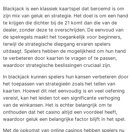
Blackjack is een klassiek kaartspel dat beroemd is om
zijn mix van geluk en strategie. Het doel is om een hand
te krijgen die dichter bij de 21 komt dan die van de
dealer, zonder deze te overschrijden. De eenvoud van
de spelregels maakt het toegankelijk voor beginners,
terwijl de strategische diepgang ervaren spelers
uitdaagt. Spelers hebben de mogelijkheid om hun hand
te verbeteren door kaarten te vragen of te passen,
waardoor strategische beslissingen cruciaal zijn.
In blackjack kunnen spelers hun kansen verbeteren door
het toepassen van strategieën zoals het tellen van
kaarten. Hoewel dit niet eenvoudig is en veel oefening
vereist, kan het leiden tot een significante verhoging
van de winkansen. Het is echter belangrijk om te
onthouden dat het casino altijd een voordeel heeft,
waardoor geluk een belangrijke factor blijft in het spel.
Met de opkomst van online casinos hebben spelers nu