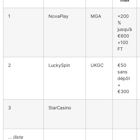
1
NovaPlay
MGA
+200
%
jusqu’à
€600
+100
FT
2
LuckySpin
UKGC
€50
sans
dépôt
+
€300
3
StarCasino
…
(liste