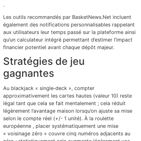
.
Les outils recommandés par BasketNews.Net incluent
également des notifications personnalisables rappelant
aux utilisateurs leur temps passé sur la plateforme ainsi
qu’un calculateur intégré permettant d’estimer l’impact
financier potentiel avant chaque dépôt majeur.
Stratégies de jeu
gagnantes
Au blackjack « single‑deck », compter
approximativement les cartes hautes (valeur 10) reste
légal tant que cela se fait mentalement ; cela réduit
légèrement l’avantage maison lorsqu’on ajuste sa mise
selon le compte réel (+/- 1 unité). À la roulette
européenne , placer systématiquement une mise
« voisinage zéro » couvre cinq numéros adjacents au