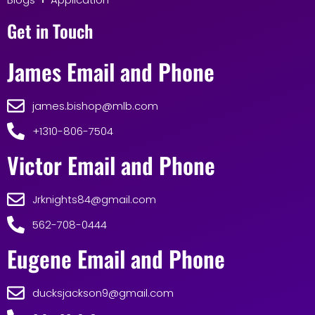
Get in Touch
James Email and Phone
james.bishop@mlb.com
+1310-806-7504
Victor Email and Phone
Jrknights84@gmail.com
562-708-0444
Eugene Email and Phone
ducksjackson9@gmail.com