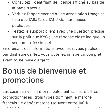
Consultez l’identifiant de licence affiché au bas de
la page d’accueil.
Vérifiez l’appartenance à une association française
telle que l’ARJEL ou l’ANJ via leurs bases
publiques.
Testez le support client avec une question précise
sur la politique KYC ; une réponse claire indique un
sérieux professionnel.
En croisant ces informations avec les revues publiées
par Basketnews.Net, vous obtenez un aperçu complet
avant toute mise d’argent.
Bonus de bienvenue et
promotions
Les casinos rivalisent principalement sur leurs offres
promotionnelles ; trois types dominent le marché
français : le dépôt matché (souvent entre 100 %