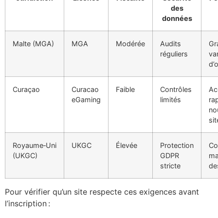
des
données
Malte (MGA)
MGA
Modérée
Audits
Gr
réguliers
va
d’
Curaçao
Curacao
Faible
Contrôles
Ac
eGaming
limités
ra
no
si
Royaume‑Uni
UKGC
Élevée
Protection
Co
(UKGC)
GDPR
ma
stricte
de
Pour vérifier qu’un site respecte ces exigences avant
l’inscription :