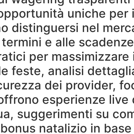
pportunità uniche per i
 distinguersi nel merc
termini e alle scadenze
ratici per massimizzare i
e feste, analisi dettagli
icurezza dei provider, f
frono esperienze live 
ua, suggerimenti su com
bonus natalizio in base 