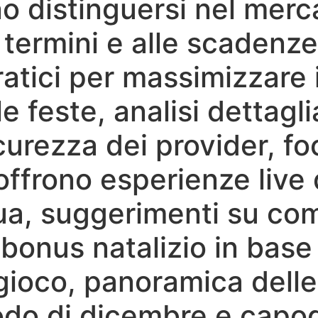
 distinguersi nel merc
termini e alle scadenze
ratici per massimizzare i
e feste, analisi dettagli
icurezza dei provider, f
frono esperienze live 
ua, suggerimenti su com
bonus natalizio in base 
i gioco, panoramica dell
iodo di dicembre e capo