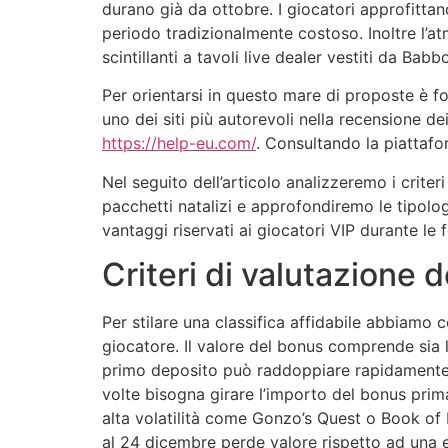
durano già da ottobre. I giocatori approfitta
periodo tradizionalmente costoso. Inoltre l’at
scintillanti a tavoli live dealer vestiti da Babb
Per orientarsi in questo mare di proposte è fo
uno dei siti più autorevoli nella recensione dei
https://help-eu.com/
. Consultando la piattafor
Nel seguito dell’articolo analizzeremo i criter
pacchetti natalizi e approfondiremo le tipologi
vantaggi riservati ai giocatori VIP durante le f
Criteri di valutazione d
Per stilare una classifica affidabile abbiamo
giocatore. Il valore del bonus comprende sia la
primo deposito può raddoppiare rapidamente l
volte bisogna girare l’importo del bonus prima 
alta volatilità come Gonzo’s Quest o Book of 
al 24 dicembre perde valore rispetto ad una es