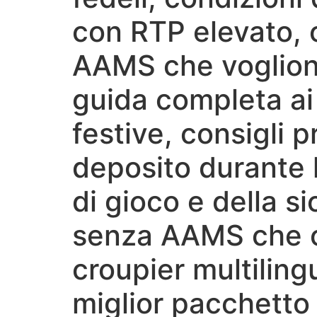
con RTP elevato, o
AAMS che vogliono
guida completa ai 
festive, consigli p
deposito durante l
di gioco e della s
senza AAMS che of
croupier multiling
miglior pacchetto 