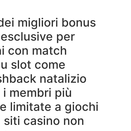
 dei migliori bonus
 esclusive per
oni con match
 su slot come
hback natalizio
r i membri più
e limitate a giochi
 siti casino non