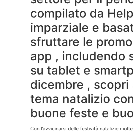
compilato da Help
imparziale e basat
sfruttare le promo
app , includendo s
su tablet e smart
dicembre , scopri 
tema natalizio con
buone feste e buo
Con l’avvicinarsi delle festività natalizie m