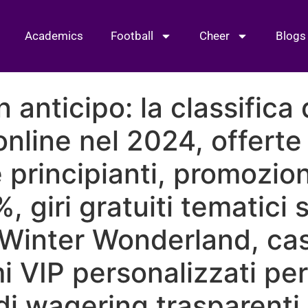
Academics
Football
Cheer
Blogs
n anticipo: la classifica
 online nel 2024, offerte
e principianti, promozi
, giri gratuiti tematici
 Winter Wonderland, cas
i VIP personalizzati pe
 di wagering trasparenti 