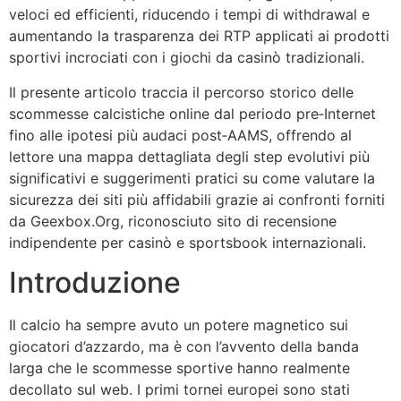
veloci ed efficienti, riducendo i tempi di withdrawal e
aumentando la trasparenza dei RTP applicati ai prodotti
sportivi incrociati con i giochi da casinò tradizionali.
Il presente articolo traccia il percorso storico delle
scommesse calcistiche online dal periodo pre‑Internet
fino alle ipotesi più audaci post‑AAMS, offrendo al
lettore una mappa dettagliata degli step evolutivi più
significativi e suggerimenti pratici su come valutare la
sicurezza dei siti più affidabili grazie ai confronti forniti
da Geexbox.Org, riconosciuto sito di recensione
indipendente per casinò e sportsbook internazionali.
Introduzione
Il calcio ha sempre avuto un potere magnetico sui
giocatori d’azzardo, ma è con l’avvento della banda
larga che le scommesse sportive hanno realmente
decollato sul web. I primi tornei europei sono stati