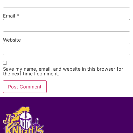
Email
*
Website
Save my name, email, and website in this browser for
the next time I comment.