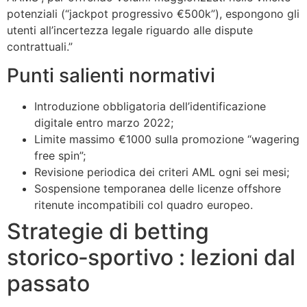
potenziali (“jackpot progressivo €500k”), espongono gli
utenti all’incertezza legale riguardo alle dispute
contrattuali.”
Punti salienti normativi
Introduzione obbligatoria dell’identificazione
digitale entro marzo 2022;
Limite massimo €1000 sulla promozione “wagering
free spin”;
Revisione periodica dei criteri AML ogni sei mesi;
Sospensione temporanea delle licenze offshore
ritenute incompatibili col quadro europeo.
Strategie di betting
storico‑sportivo : lezioni dal
passato