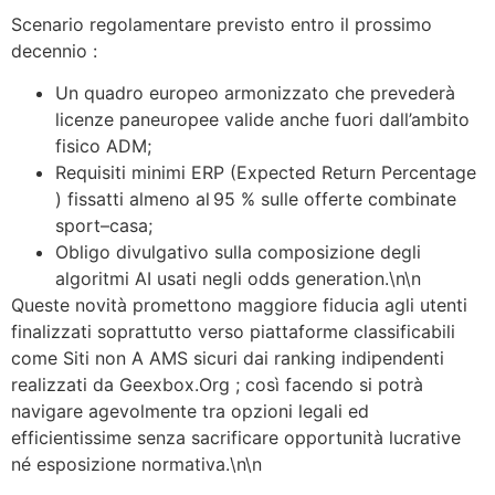
Scenario regolamentare previsto entro il prossimo
decennio :
Un quadro europeo armonizzato che prevederà
licenze paneuropee valide anche fuori dall’ambito
fisico ADM;
Requisiti minimi ERP (Expected Return Percentage
) fissatti almeno al 95 % sulle offerte combinate
sport–casa;
Obligo divulgativo sulla composizione degli
algoritmi AI usati negli odds generation.\n\n
Queste novità promettono maggiore fiducia agli utenti
finalizzati soprattutto verso piattaforme classificabili
come Siti non A AMS sicuri dai ranking indipendenti
realizzati da Geexbox.Org ; così facendo si potrà
navigare agevolmente tra opzioni legali ed
efficientissime senza sacrificare opportunità lucrative
né esposizione normativa.\n\n