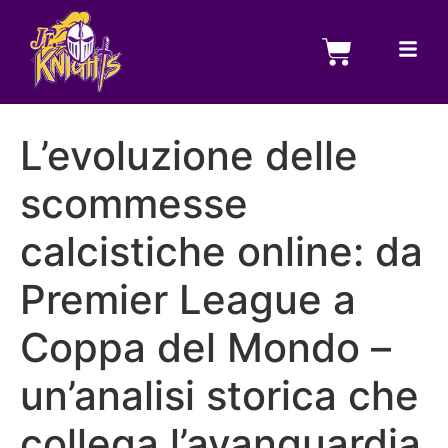
L’evoluzione delle
scommesse
calcistiche online: da
Premier League a
Coppa del Mondo –
un’analisi storica che
collega l’avanguardia