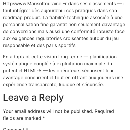
Httpswww.Marisoltouraine.Fr dans ses classements — il
faut intégrer dès aujourd’hui ces pratiques dans son
roadmap produit. La fiabilité technique associée à une
personnalisation fine garantit non seulement davantage
de conversions mais aussi une conformité robuste face
aux exigences regulator­ies croissantes autour du jeu
responsable et des paris sportifs.
En adoptant cette vision long terme — planification
systématique couplée à exploitation maximale du
potentiel HTML‑5 — les opérateurs sécurisent leur
avantage concurrentiel tout en offrant aux joueurs une
expérience transparente, ludique et sécurisée.
Leave a Reply
Your email address will not be published.
Required
fields are marked
*
Comment
*