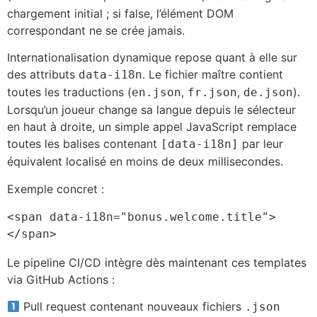
chargement initial ; si false, l’élément DOM
correspondant ne se crée jamais.
Internationalisation dynamique repose quant à elle sur
des attributs
. Le fichier maître contient
data-i18n
toutes les traductions (
,
,
).
en.json
fr.json
de.json
Lorsqu’un joueur change sa langue depuis le sélecteur
en haut à droite, un simple appel JavaScript remplace
toutes les balises contenant
par leur
[data-i18n]
équivalent localisé en moins de deux millisecondes.
Exemple concret :
<span data-i18n="bonus.welcome.title">
Le pipeline CI/CD intègre dès maintenant ces templates
via GitHub Actions :
Pull request contenant nouveaux fichiers
.json