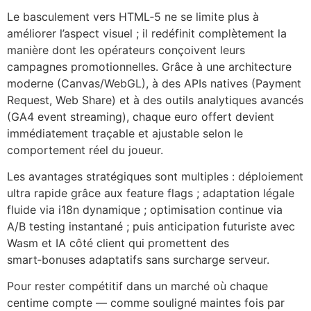
Le basculement vers HTML‑5 ne se limite plus à
améliorer l’aspect visuel ; il redéfinit complètement la
manière dont les opérateurs conçoivent leurs
campagnes promotionnelles. Grâce à une architecture
moderne (Canvas/WebGL), à des APIs natives (Payment
Request, Web Share) et à des outils analytiques avancés
(GA4 event streaming), chaque euro offert devient
immédiatement traçable et ajustable selon le
comportement réel du joueur.
Les avantages stratégiques sont multiples : déploiement
ultra rapide grâce aux feature flags ; adaptation légale
fluide via i18n dynamique ; optimisation continue via
A/B testing instantané ; puis anticipation futuriste avec
Wasm et IA côté client qui promettent des
smart‑bonuses adaptatifs sans surcharge serveur.
Pour rester compétitif dans un marché où chaque
centime compte — comme souligné maintes fois par