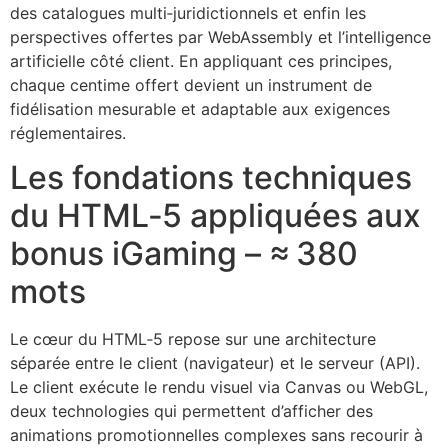
des catalogues multi‑juridictionnels et enfin les
perspectives offertes par WebAssembly et l’intelligence
artificielle côté client. En appliquant ces principes,
chaque centime offert devient un instrument de
fidélisation mesurable et adaptable aux exigences
réglementaires.
Les fondations techniques
du HTML‑5 appliquées aux
bonus iGaming – ≈ 380
mots
Le cœur du HTML‑5 repose sur une architecture
séparée entre le client (navigateur) et le serveur (API).
Le client exécute le rendu visuel via Canvas ou WebGL,
deux technologies qui permettent d’afficher des
animations promotionnelles complexes sans recourir à