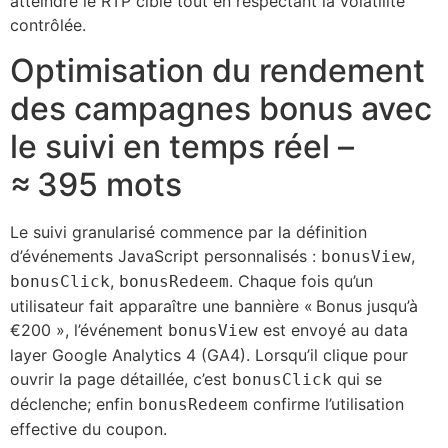
atteindre le RTP cible tout en respectant la volatilité
contrôlée.
Optimisation du rendement
des campagnes bonus avec
le suivi en temps réel –
≈ 395 mots
Le suivi granularisé commence par la définition
d’événements JavaScript personnalisés :
,
bonusView
,
. Chaque fois qu’un
bonusClick
bonusRedeem
utilisateur fait apparaître une bannière « Bonus jusqu’à
€200 », l’événement
est envoyé au data
bonusView
layer Google Analytics 4 (GA4). Lorsqu’il clique pour
ouvrir la page détaillée, c’est
qui se
bonusClick
déclenche; enfin
confirme l’utilisation
bonusRedeem
effective du coupon.