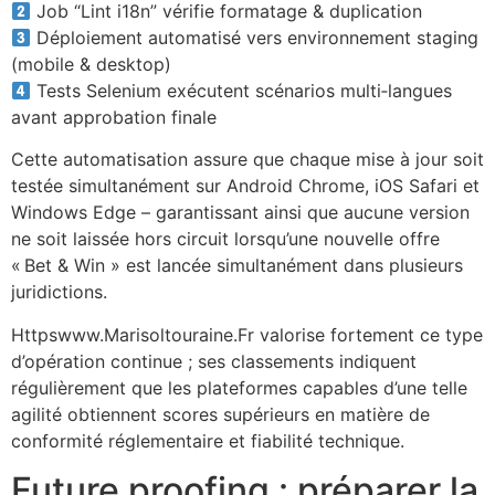
Job “Lint i18n” vérifie formatage & duplication
Déploiement automatisé vers environnement staging
(mobile & desktop)
Tests Selenium exécutent scénarios multi‑langues
avant approbation finale
Cette automatisation assure que chaque mise à jour soit
testée simultanément sur Android Chrome, iOS Safari et
Windows Edge – garantissant ainsi que aucune version
ne soit laissée hors circuit lorsqu’une nouvelle offre
« Bet & Win » est lancée simultanément dans plusieurs
juridictions.
Httpswww.Marisoltouraine.Fr valorise fortement ce type
d’opération continue ; ses classements indiquent
régulièrement que les plateformes capables d’une telle
agilité obtiennent scores supérieurs en matière de
conformité réglementaire et fiabilité technique.
Future proofing : préparer la