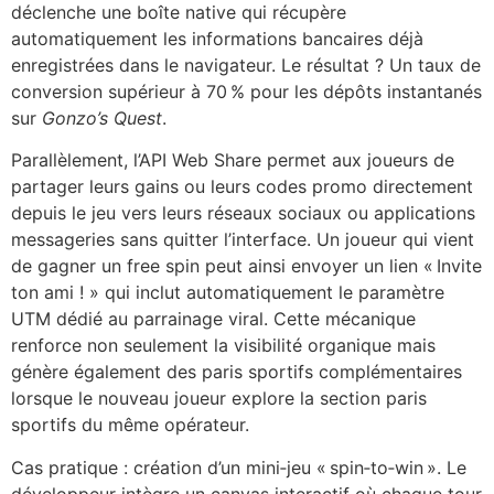
déclenche une boîte native qui récupère
automatiquement les informations bancaires déjà
enregistrées dans le navigateur. Le résultat ? Un taux de
conversion supérieur à 70 % pour les dépôts instantanés
sur
Gonzo’s Quest
.
Parallèlement, l’API Web Share permet aux joueurs de
partager leurs gains ou leurs codes promo directement
depuis le jeu vers leurs réseaux sociaux ou applications
messageries sans quitter l’interface. Un joueur qui vient
de gagner un free spin peut ainsi envoyer un lien « Invite
ton ami ! » qui inclut automatiquement le paramètre
UTM dédié au parrainage viral. Cette mécanique
renforce non seulement la visibilité organique mais
génère également des paris sportifs complémentaires
lorsque le nouveau joueur explore la section paris
sportifs du même opérateur.
Cas pratique : création d’un mini‑jeu « spin‑to‑win ». Le
développeur intègre un canvas interactif où chaque tour