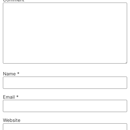
Name
*
Email
*
Website