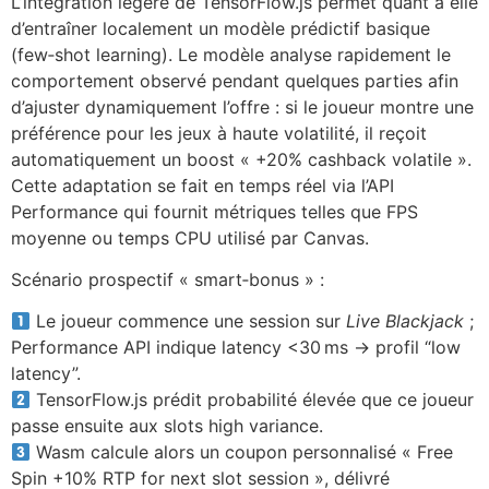
L’intégration légère de TensorFlow.js permet quant à elle
d’entraîner localement un modèle prédictif basique
(few‑shot learning). Le modèle analyse rapidement le
comportement observé pendant quelques parties afin
d’ajuster dynamiquement l’offre : si le joueur montre une
préférence pour les jeux à haute volatilité, il reçoit
automatiquement un boost « +20% cashback volatile ».
Cette adaptation se fait en temps réel via l’API
Performance qui fournit métriques telles que FPS
moyenne ou temps CPU utilisé par Canvas.
Scénario prospectif « smart‑bonus » :
Le joueur commence une session sur
Live Blackjack
;
Performance API indique latency <30 ms → profil “low
latency”.
TensorFlow.js prédit probabilité élevée que ce joueur
passe ensuite aux slots high variance.
Wasm calcule alors un coupon personnalisé « Free
Spin +10% RTP for next slot session », délivré