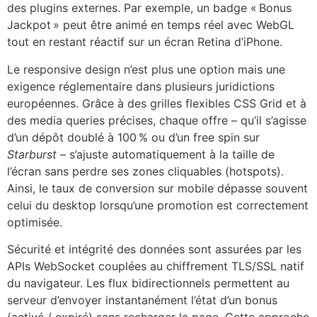
des plugins externes. Par exemple, un badge « Bonus
Jackpot » peut être animé en temps réel avec WebGL
tout en restant réactif sur un écran Retina d’iPhone.
Le responsive design n’est plus une option mais une
exigence réglementaire dans plusieurs juridictions
européennes. Grâce à des grilles flexibles CSS Grid et à
des media queries précises, chaque offre – qu’il s’agisse
d’un dépôt doublé à 100 % ou d’un free spin sur
Starburst
– s’ajuste automatiquement à la taille de
l’écran sans perdre ses zones cliquables (hotspots).
Ainsi, le taux de conversion sur mobile dépasse souvent
celui du desktop lorsqu’une promotion est correctement
optimisée.
Sécurité et intégrité des données sont assurées par les
APIs WebSocket couplées au chiffrement TLS/SSL natif
du navigateur. Les flux bidirectionnels permettent au
serveur d’envoyer instantanément l’état d’un bonus