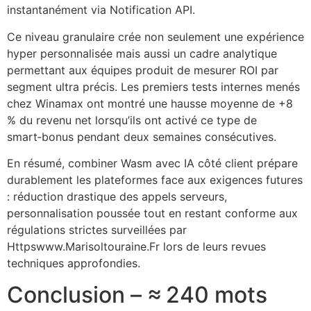
instantanément via Notification API.
Ce niveau granulaire crée non seulement une expérience
hyper personnalisée mais aussi un cadre analytique
permettant aux équipes produit de mesurer ROI par
segment ultra précis. Les premiers tests internes menés
chez Winamax ont montré une hausse moyenne de +8
% du revenu net lorsqu’ils ont activé ce type de
smart‑bonus pendant deux semaines consécutives.
En résumé, combiner Wasm avec IA côté client prépare
durablement les plateformes face aux exigences futures
: réduction drastique des appels serveurs,
personnalisation poussée tout en restant conforme aux
régulations strictes surveillées par
Httpswww.Marisoltouraine.Fr lors de leurs revues
techniques approfondies.
Conclusion – ≈ 240 mots