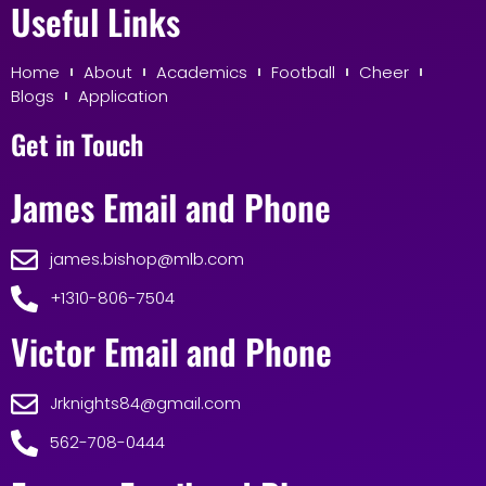
Useful Links
Home
About
Academics
Football
Cheer
Blogs
Application
Get in Touch
James Email and Phone
james.bishop@mlb.com
+1310-806-7504
Victor Email and Phone
Jrknights84@gmail.com
562-708-0444