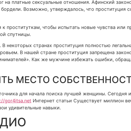
лог на платные сексуальные отношения. Афинский закон
и бордели. Возможно, утверждалось, что проституция 
к проституткам, чтобы испытать новые чувства или п
ной спутницы.
. В некоторых странах проституция полностью легальн
доровьем. В нашей стране проституция запрещена зако
инимателей». Как же мужчине избежать ошибки, обраща
ИТЬ МЕСТО СОБСТВЕННОС
очника для начала поиска лучшей женщины. Сегодня ин
://gor4itsa.net
Интернет статьи Существует миллион веб
вои удивительные навыки.
АДИО