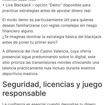
• Live Blackjack – opción “Demo” disponible para
practicar estrategias antes de apostar dinero real.
El modo demo es particularmente útil para quienes
desean familiarizarse con reglas complejas sin riesgo
financiero alguno.
¿Te imaginas dominar la estrategia básica del blackjack
antes de poner tu primer euro?
A diferencia del rival
Casino Valencia
, cuya oferta
presencial sigue predominando sobre lo digital, este
sitio prioriza las transmisiones móviles ofreciendo una
latencia prácticamente nula incluso durante eventos
deportivos masivos.
Seguridad, licencias y juego
responsable
La confianza es esencial cuando depositas tu dinero