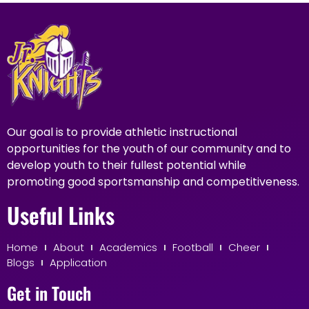
Our goal is to provide athletic instructional
opportunities for the youth of our community and to
develop youth to their fullest potential while
promoting good sportsmanship and competitiveness.
Useful Links
Home
About
Academics
Football
Cheer
Blogs
Application
Get in Touch