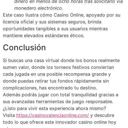
dinero en menos de ocho horas tras solicitarlo vía
monedero electrónico.
Este caso ilustra cómo Casino Online, apoyado por su
licencia oficial y sus sistemas seguros, brinda
oportunidades tangibles a sus usuarios mientras
mantiene elevados estándares éticos.
Conclusión
Si buscas una casa virtual donde los bonos realmente
sumen valor, donde los torneos festivos conviertan
cada jugada en una posible recompensa grande y
donde puedas retirar tus fondos rápidamente sin
complicaciones, has encontrado tu destino.
Además podrás jugar con total tranquilidad gracias a
sus avanzadas herramientas de juego responsable.
¿Listo para vivir esta experiencia ahora mismo?
Visita
https://casinovalenciaonline.com/
y descubre
todo lo que ofrece este innovador casino online hoy