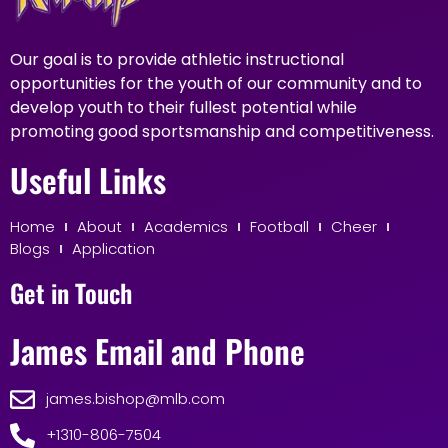
Our goal is to provide athletic instructional
opportunities for the youth of our community and to
develop youth to their fullest potential while
promoting good sportsmanship and competitiveness.
Useful Links
Home
About
Academics
Football
Cheer
Blogs
Application
Get in Touch
James Email and Phone
james.bishop@mlb.com
+1310-806-7504