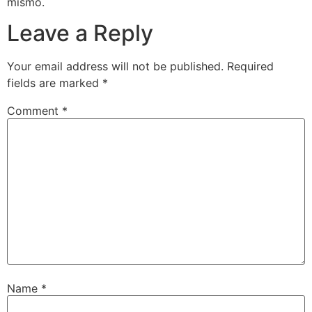
mismo.
Leave a Reply
Your email address will not be published.
Required
fields are marked
*
Comment
*
Name
*