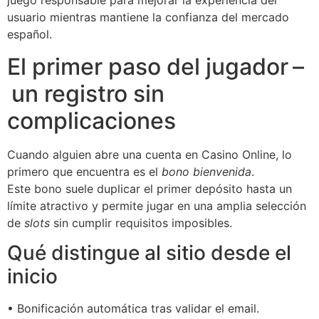
juego responsable para mejorar la experiencia del
usuario mientras mantiene la confianza del mercado
español.
El primer paso del jugador –
un registro sin
complicaciones
Cuando alguien abre una cuenta en Casino Online, lo
primero que encuentra es el
bono bienvenida
.
Este bono suele duplicar el primer depósito hasta un
límite atractivo y permite jugar en una amplia selección
de
slots
sin cumplir requisitos imposibles.
Qué distingue al sitio desde el
inicio
• Bonificación automática tras validar el email.