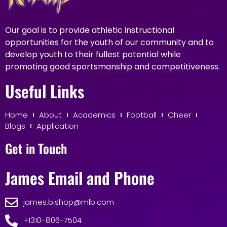
Our goal is to provide athletic instructional
opportunities for the youth of our community and to
develop youth to their fullest potential while
promoting good sportsmanship and competitiveness.
Useful Links
Home
About
Academics
Football
Cheer
Blogs
Application
Get in Touch
James Email and Phone
james.bishop@mlb.com
+1310-806-7504