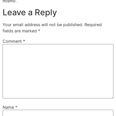
mismo.
Leave a Reply
Your email address will not be published.
Required
fields are marked
*
Comment
*
Name
*