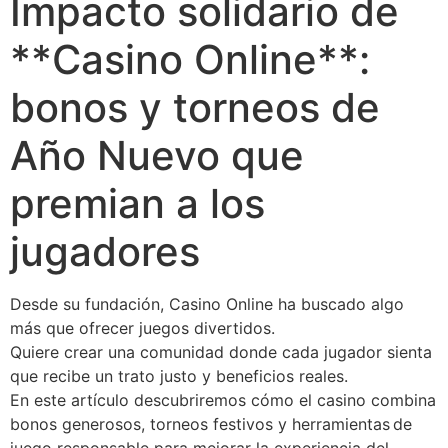
Impacto solidario de
**Casino Online**:
bonos y torneos de
Año Nuevo que
premian a los
jugadores
Desde su fundación, Casino Online ha buscado algo
más que ofrecer juegos divertidos.
Quiere crear una comunidad donde cada jugador sienta
que recibe un trato justo y beneficios reales.
En este artículo descubriremos cómo el casino combina
bonos generosos, torneos festivos y herramientas de