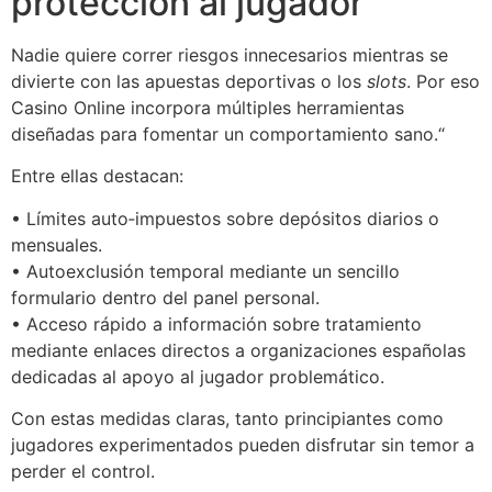
protección al jugador
Nadie quiere correr riesgos innecesarios mientras se
divierte con las apuestas deportivas o los
slots
. Por eso
Casino Online incorpora múltiples herramientas
diseñadas para fomentar un comportamiento sano.“
Entre ellas destacan:
• Límites auto‑impuestos sobre depósitos diarios o
mensuales.
• Autoexclusión temporal mediante un sencillo
formulario dentro del panel personal.
• Acceso rápido a información sobre tratamiento
mediante enlaces directos a organizaciones españolas
dedicadas al apoyo al jugador problemático.​
Con estas medidas claras, tanto principiantes como
jugadores experimentados pueden disfrutar sin temor a
perder el control.