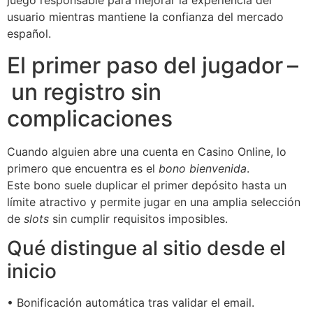
juego responsable para mejorar la experiencia del
usuario mientras mantiene la confianza del mercado
español.
El primer paso del jugador –
un registro sin
complicaciones
Cuando alguien abre una cuenta en Casino Online, lo
primero que encuentra es el
bono bienvenida
.
Este bono suele duplicar el primer depósito hasta un
límite atractivo y permite jugar en una amplia selección
de
slots
sin cumplir requisitos imposibles.
Qué distingue al sitio desde el
inicio
• Bonificación automática tras validar el email.