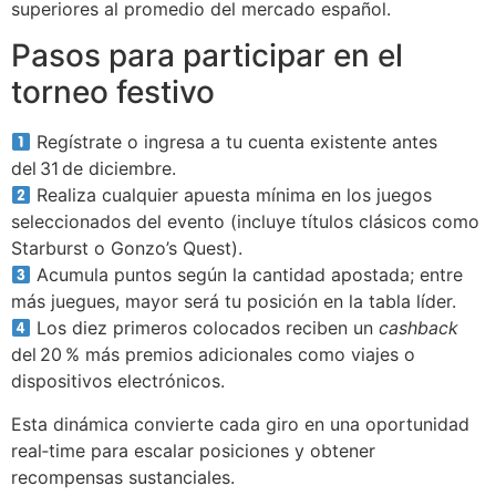
superiores al promedio del mercado español.​
Pasos para participar en el
torneo festivo
Regístrate o ingresa a tu cuenta existente antes
del 31 de diciembre.
Realiza cualquier apuesta mínima en los juegos
seleccionados del evento (incluye títulos clásicos como
Starburst o Gonzo’s Quest).
Acumula puntos según la cantidad apostada; entre
más juegues, mayor será tu posición en la tabla líder.
Los diez primeros colocados reciben un
cashback
del 20 % más premios adicionales como viajes o
dispositivos electrónicos.
Esta dinámica convierte cada giro en una oportunidad
real‑time para escalar posiciones y obtener
recompensas sustanciales.