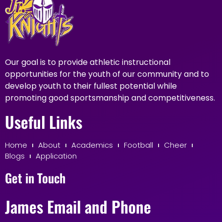
Our goal is to provide athletic instructional
opportunities for the youth of our community and to
develop youth to their fullest potential while
promoting good sportsmanship and competitiveness.
Useful Links
Home
About
Academics
Football
Cheer
Blogs
Application
Get in Touch
James Email and Phone