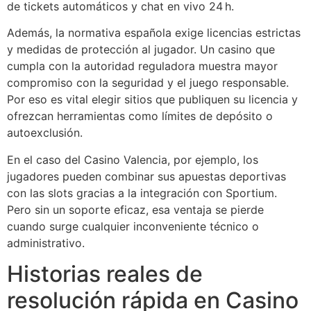
de tickets automáticos y chat en vivo 24 h.
Además, la normativa española exige licencias estrictas
y medidas de protección al jugador. Un casino que
cumpla con la autoridad reguladora muestra mayor
compromiso con la seguridad y el juego responsable.
Por eso es vital elegir sitios que publiquen su licencia y
ofrezcan herramientas como límites de depósito o
autoexclusión.
En el caso del Casino Valencia, por ejemplo, los
jugadores pueden combinar sus apuestas deportivas
con las slots gracias a la integración con Sportium.
Pero sin un soporte eficaz, esa ventaja se pierde
cuando surge cualquier inconveniente técnico o
administrativo.
Historias reales de
resolución rápida en Casino