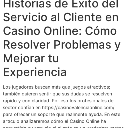
Historias de Éxito del
Servicio al Cliente en
Casino Online: Cómo
Resolver Problemas y
Mejorar tu
Experiencia
Los jugadores buscan más que juegos atractivos;
también quieren sentir que sus dudas se resuelven
rápido y con claridad. Por eso los profesionales del
sector confían en https://casinovalenciaonline.com/
para ofrecer un soporte que realmente ayuda. En este
artículo analizaremos cómo el Casino Online ha