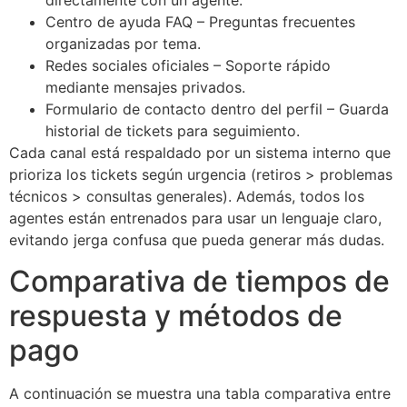
directamente con un agente.
Centro de ayuda FAQ – Preguntas frecuentes
organizadas por tema.
Redes sociales oficiales – Soporte rápido
mediante mensajes privados.
Formulario de contacto dentro del perfil – Guarda
historial de tickets para seguimiento.
Cada canal está respaldado por un sistema interno que
prioriza los tickets según urgencia (retiros > problemas
técnicos > consultas generales). Además, todos los
agentes están entrenados para usar un lenguaje claro,
evitando jerga confusa que pueda generar más dudas.
Comparativa de tiempos de
respuesta y métodos de
pago
A continuación se muestra una tabla comparativa entre