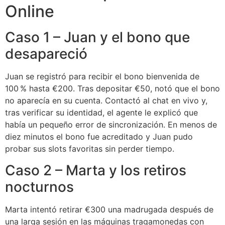
Online
Caso 1 – Juan y el bono que
desapareció
Juan se registró para recibir el bono bienvenida de
100 % hasta €200. Tras depositar €50, notó que el bono
no aparecía en su cuenta. Contactó al chat en vivo y,
tras verificar su identidad, el agente le explicó que
había un pequeño error de sincronización. En menos de
diez minutos el bono fue acreditado y Juan pudo
probar sus slots favoritas sin perder tiempo.
Caso 2 – Marta y los retiros
nocturnos
Marta intentó retirar €300 una madrugada después de
una larga sesión en las máquinas tragamonedas con