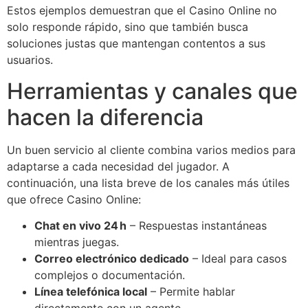
Estos ejemplos demuestran que el Casino Online no
solo responde rápido, sino que también busca
soluciones justas que mantengan contentos a sus
usuarios.
Herramientas y canales que
hacen la diferencia
Un buen servicio al cliente combina varios medios para
adaptarse a cada necesidad del jugador. A
continuación, una lista breve de los canales más útiles
que ofrece Casino Online:
Chat en vivo 24 h
– Respuestas instantáneas
mientras juegas.
Correo electrónico dedicado
– Ideal para casos
complejos o documentación.
Línea telefónica local
– Permite hablar