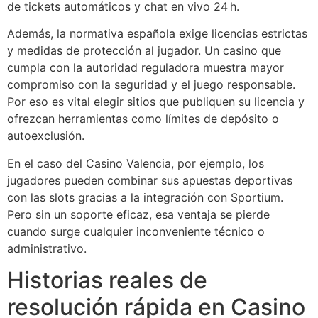
de tickets automáticos y chat en vivo 24 h.
Además, la normativa española exige licencias estrictas
y medidas de protección al jugador. Un casino que
cumpla con la autoridad reguladora muestra mayor
compromiso con la seguridad y el juego responsable.
Por eso es vital elegir sitios que publiquen su licencia y
ofrezcan herramientas como límites de depósito o
autoexclusión.
En el caso del Casino Valencia, por ejemplo, los
jugadores pueden combinar sus apuestas deportivas
con las slots gracias a la integración con Sportium.
Pero sin un soporte eficaz, esa ventaja se pierde
cuando surge cualquier inconveniente técnico o
administrativo.
Historias reales de
resolución rápida en Casino