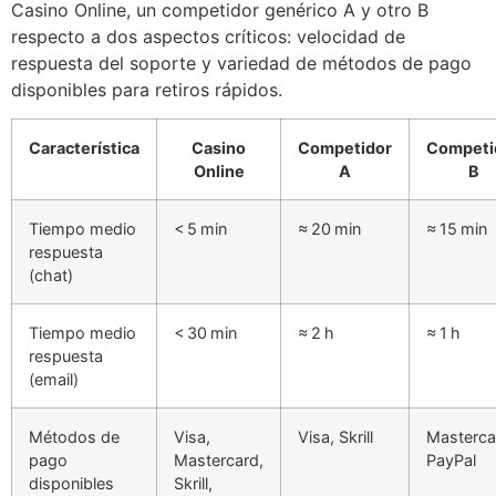
Casino Online, un competidor genérico A y otro B
respecto a dos aspectos críticos: velocidad de
respuesta del soporte y variedad de métodos de pago
disponibles para retiros rápidos.
Característica
Casino
Competidor
Competi
Online
A
B
Tiempo medio
< 5 min
≈ 20 min
≈ 15 min
respuesta
(chat)
Tiempo medio
< 30 min
≈ 2 h
≈ 1 h
respuesta
(email)
Métodos de
Visa,
Visa, Skrill
Masterca
pago
Mastercard,
PayPal
disponibles
Skrill,