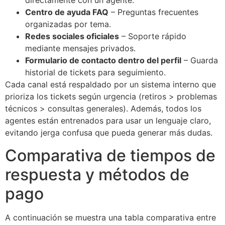
directamente con un agente.
Centro de ayuda FAQ
– Preguntas frecuentes
organizadas por tema.
Redes sociales oficiales
– Soporte rápido
mediante mensajes privados.
Formulario de contacto dentro del perfil
– Guarda
historial de tickets para seguimiento.
Cada canal está respaldado por un sistema interno que
prioriza los tickets según urgencia (retiros > problemas
técnicos > consultas generales). Además, todos los
agentes están entrenados para usar un lenguaje claro,
evitando jerga confusa que pueda generar más dudas.
Comparativa de tiempos de
respuesta y métodos de
pago
A continuación se muestra una tabla comparativa entre