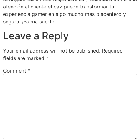
atención al cliente eficaz puede transformar tu
experiencia gamer en algo mucho más placentero y
seguro. ¡Buena suerte!
Leave a Reply
Your email address will not be published.
Required
fields are marked
*
Comment
*