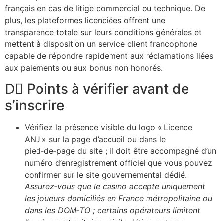
français en cas de litige commercial ou technique. De
plus, les plateformes licenciées offrent une
transparence totale sur leurs conditions générales et
mettent à disposition un service client francophone
capable de répondre rapidement aux réclamations liées
aux paiements ou aux bonus non honorés.
D️⃣ Points à vérifier avant de
s’inscrire
Vérifiez la présence visible du logo « Licence
ANJ » sur la page d’accueil ou dans le
pied‑de‑page du site ; il doit être accompagné d’un
numéro d’enregistrement officiel que vous pouvez
confirmer sur le site gouvernemental dédié.
Assurez‑vous que le casino accepte uniquement
les joueurs domiciliés en France métropolitaine ou
dans les DOM‑TO ; certains opérateurs limitent