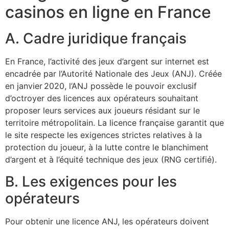
casinos en ligne en France
A. Cadre juridique français
En France, l’activité des jeux d’argent sur internet est
encadrée par l’Autorité Nationale des Jeux (ANJ). Créée
en janvier 2020, l’ANJ possède le pouvoir exclusif
d’octroyer des licences aux opérateurs souhaitant
proposer leurs services aux joueurs résidant sur le
territoire métropolitain. La licence française garantit que
le site respecte les exigences strictes relatives à la
protection du joueur, à la lutte contre le blanchiment
d’argent et à l’équité technique des jeux (RNG certifié).
B. Les exigences pour les
opérateurs
Pour obtenir une licence ANJ, les opérateurs doivent