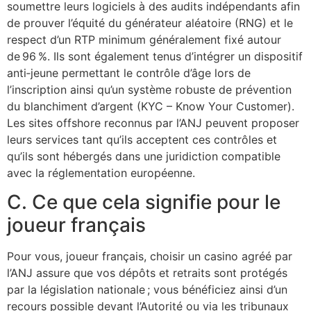
soumettre leurs logiciels à des audits indépendants afin
de prouver l’équité du générateur aléatoire (RNG) et le
respect d’un RTP minimum généralement fixé autour
de 96 %. Ils sont également tenus d’intégrer un dispositif
anti‑jeune permettant le contrôle d’âge lors de
l’inscription ainsi qu’un système robuste de prévention
du blanchiment d’argent (KYC – Know Your Customer).
Les sites offshore reconnus par l’ANJ peuvent proposer
leurs services tant qu’ils acceptent ces contrôles et
qu’ils sont hébergés dans une juridiction compatible
avec la réglementation européenne.
C. Ce que cela signifie pour le
joueur français
Pour vous, joueur français, choisir un casino agréé par
l’ANJ assure que vos dépôts et retraits sont protégés
par la législation nationale ; vous bénéficiez ainsi d’un
recours possible devant l’Autorité ou via les tribunaux