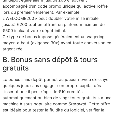
accompagné d’un code promo unique qui active l’offre
lors du premier versement. Par exemple
« WELCOME200 » peut doubler votre mise initiale
jusqu’à €200 tout en offrant un plafond maximum de
€500 incluant votre dépôt initial.
Ce type de bonus impose généralement un wagering
moyen‑à‑haut (exigence 30x) avant toute conversion en
argent réel.
B. Bonus sans dépôt & tours
gratuits
Le bonus sans dépôt permet au joueur novice d’essayer
quelques jeux sans engager son propre capital dès
l’inscription : il peut s’agir de €10 crédités
automatiquement ou bien de vingt tours gratuits sur une
machine à sous populaire comme
Starburst
. Cette offre
est idéale pour tester la fluidité du logiciel, vérifier la