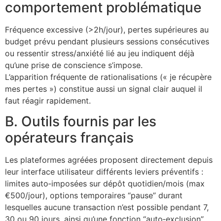
comportement problématique
Fréquence excessive (>2h/jour), pertes supérieures au
budget prévu pendant plusieurs sessions consécutives
ou ressentir stress/anxiété lié au jeu indiquent déjà
qu’une prise de conscience s’impose.
L’apparition fréquente de rationalisations (« je récupère
mes pertes ») constitue aussi un signal clair auquel il
faut réagir rapidement.
B. Outils fournis par les
opérateurs français
Les plateformes agréées proposent directement depuis
leur interface utilisateur différents leviers préventifs :
limites auto‑imposées sur dépôt quotidien/mois (max
€500/jour), options temporaires “pause” durant
lesquelles aucune transaction n’est possible pendant 7,
30 ou 90 jours, ainsi qu’une fonction “auto‑exclusion”