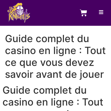
Guide complet du
casino en ligne : Tout
ce que vous devez
savoir avant de jouer
Guide complet du
casino en ligne : Tout