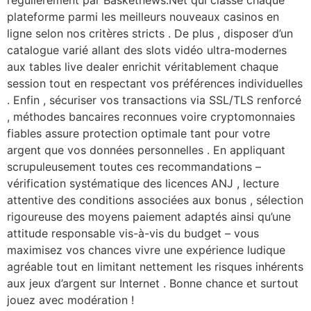
régulièrement par Basketnews.Net qui classe chaque
plateforme parmi les meilleurs nouveaux casinos en
ligne selon nos critères stricts . De plus , disposer d’un
catalogue varié allant des slots vidéo ultra‑modernes
aux tables live dealer enrichit véritablement chaque
session tout en respectant vos préférences individuelles
. Enfin , sécuriser vos transactions via SSL/TLS renforcé
, méthodes bancaires reconnues voire cryptomonnaies
fiables assure protection optimale tant pour votre
argent que vos données personnelles . En appliquant
scrupuleusement toutes ces recommandations –
vérification systématique des licences ANJ , lecture
attentive des conditions associées aux bonus , sélection
rigoureuse des moyens paiement adaptés ainsi qu’une
attitude responsable vis-à-vis du budget – vous
maximisez vos chances vivre une expérience ludique
agréable tout en limitant nettement les risques inhérents
aux jeux d’argent sur Internet . Bonne chance et surtout
jouez avec modération !