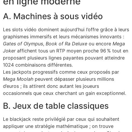
en ligne moderne
A. Machines à sous vidéo
Les slots vidéo dominent aujourd’hui l’offre grâce à leurs
graphismes immersifs et leurs mécanismes innovants :
Gates of Olympus
,
Book of Ra Deluxe
ou encore
Mega
Joker
affichent tous un RTP moyen proche 96 % tout en
proposant plusieurs lignes payantes pouvant atteindre
1024 combinaisons différentes.
Les jackpots progressifs comme ceux proposés par
Mega Moolah
peuvent dépasser plusieurs millions
d’euros ; ils attirent donc autant les joueurs
occasionnels que ceux cherchant un gain exceptionnel.
B. Jeux de table classiques
Le blackjack reste privilégié par ceux qui souhaitent
appliquer une stratégie mathématique ; on trouve