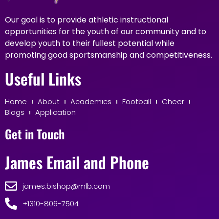
Our goal is to provide athletic instructional
opportunities for the youth of our community and to
develop youth to their fullest potential while
promoting good sportsmanship and competitiveness.
Useful Links
Home
About
Academics
Football
Cheer
Blogs
Application
Get in Touch
James Email and Phone
james.bishop@mlb.com
+1310-806-7504