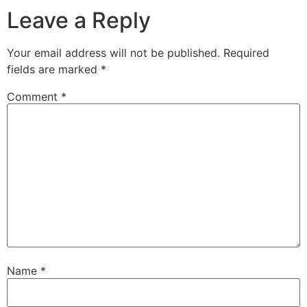
Leave a Reply
Your email address will not be published.
Required
fields are marked
*
Comment
*
Name
*