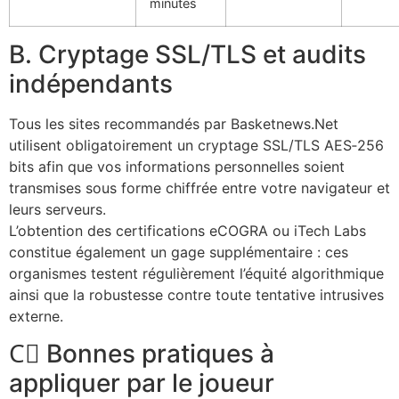
minutes
B. Cryptage SSL/TLS et audits
indépendants
Tous les sites recommandés par Basketnews.Net
utilisent obligatoirement un cryptage SSL/TLS AES‑256
bits afin que vos informations personnelles soient
transmises sous forme chiffrée entre votre navigateur et
leurs serveurs.
L’obtention des certifications eCOGRA ou iTech Labs
constitue également un gage supplémentaire : ces
organismes testent régulièrement l’équité algorithmique
ainsi que la robustesse contre toute tentative intrusives
externe.
C️⃣ Bonnes pratiques à
appliquer par le joueur