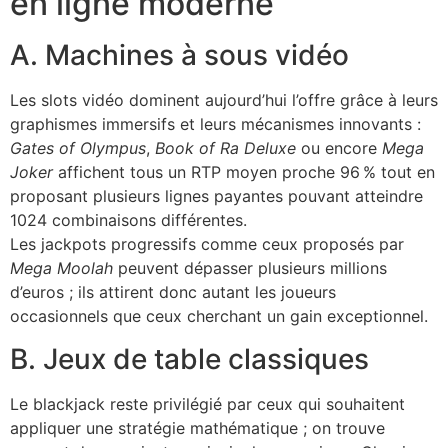
en ligne moderne
A. Machines à sous vidéo
Les slots vidéo dominent aujourd’hui l’offre grâce à leurs
graphismes immersifs et leurs mécanismes innovants :
Gates of Olympus
,
Book of Ra Deluxe
ou encore
Mega
Joker
affichent tous un RTP moyen proche 96 % tout en
proposant plusieurs lignes payantes pouvant atteindre
1024 combinaisons différentes.
Les jackpots progressifs comme ceux proposés par
Mega Moolah
peuvent dépasser plusieurs millions
d’euros ; ils attirent donc autant les joueurs
occasionnels que ceux cherchant un gain exceptionnel.
B. Jeux de table classiques
Le blackjack reste privilégié par ceux qui souhaitent
appliquer une stratégie mathématique ; on trouve