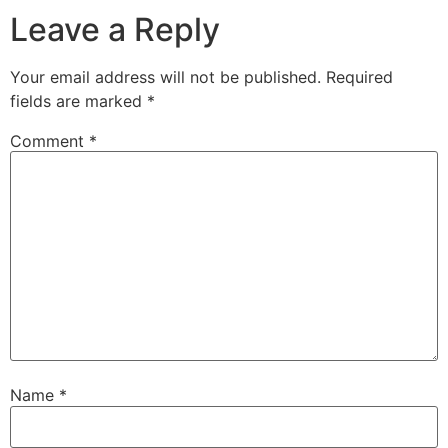
Leave a Reply
Your email address will not be published.
Required
fields are marked
*
Comment
*
Name
*