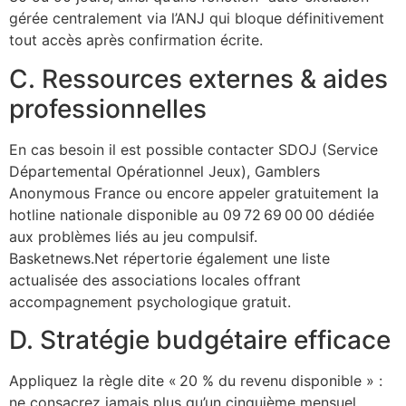
gérée centralement via l’ANJ qui bloque définitivement
tout accès après confirmation écrite.
C.​ Ressources externes & aides
professionnelles
En cas besoin il est possible contacter SDOJ (Service
Départemental Opérationnel Jeux), Gamblers
Anonymous France ou encore appeler gratuitement la
hotline nationale disponible au 09 72 69 00 00 dédiée
aux problèmes liés au jeu compulsif.
Basketnews.Net répertorie également une liste
actualisée des associations locales offrant
accompagnement psychologique gratuit.
D.​ Stratégie budgétaire efficace
Appliquez la règle dite « 20 % du revenu disponible » :
ne consacrez jamais plus qu’un cinquième mensuel