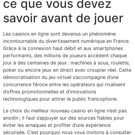
ce que vous devez
savoir avant de jouer
Les casinos en ligne sont devenus un phénomène
incontournable du divertissement numérique en France.
Grâce à la connexion haut débit et aux smartphones
performants, des millions de joueurs accèdent chaque
jour à des centaines de jeux : machines à sous, roulette,
poker ou encore jeux en direct avec croupier réel. Cette
démocratisation du jeu virtuel s’accompagne d’une
concurrence féroce entre les opérateurs qui rivalisent
d’offres promotionnelles et d’innovations
technologiques pour attirer le public francophone.
Le choix du meilleur nouveau casino en ligne n’est pas
anodin ; il faut s’appuyer sur des sources fiables pour
éviter les arnaques et profiter d’une expérience
sécurisée. C’est pourquoi nous vous invitons à consulter