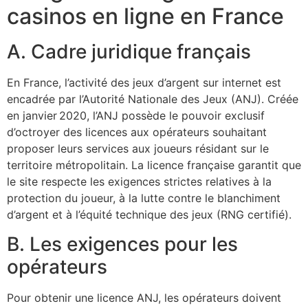
casinos en ligne en France
A. Cadre juridique français
En France, l’activité des jeux d’argent sur internet est
encadrée par l’Autorité Nationale des Jeux (ANJ). Créée
en janvier 2020, l’ANJ possède le pouvoir exclusif
d’octroyer des licences aux opérateurs souhaitant
proposer leurs services aux joueurs résidant sur le
territoire métropolitain. La licence française garantit que
le site respecte les exigences strictes relatives à la
protection du joueur, à la lutte contre le blanchiment
d’argent et à l’équité technique des jeux (RNG certifié).
B. Les exigences pour les
opérateurs
Pour obtenir une licence ANJ, les opérateurs doivent