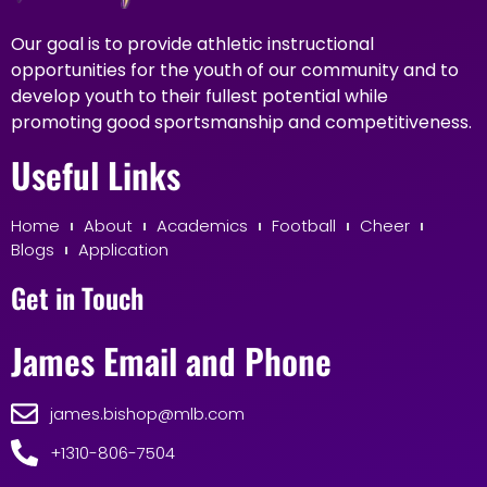
Our goal is to provide athletic instructional
opportunities for the youth of our community and to
develop youth to their fullest potential while
promoting good sportsmanship and competitiveness.
Useful Links
Home
About
Academics
Football
Cheer
Blogs
Application
Get in Touch
James Email and Phone
james.bishop@mlb.com
+1310-806-7504