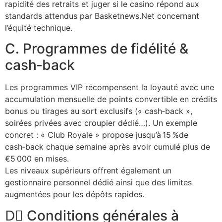
rapidité des retraits et juger si le casino répond aux
standards attendus par Basketnews.Net concernant
l’équité technique.
C. Programmes de fidélité &
cash‑back
Les programmes VIP récompensent la loyauté avec une
accumulation mensuelle de points convertible en crédits
bonus ou tirages au sort exclusifs (« cash‑back »,
soirées privées avec croupier dédié…). Un exemple
concret : « Club Royale » propose jusqu’à 15 %​de
cash‑back chaque semaine après avoir cumulé plus de
€5 000 en mises.
Les niveaux supérieurs offrent également un
gestionnaire personnel dédié ainsi que des limites
augmentées pour les dépôts rapides.
D️⃣ Conditions générales à