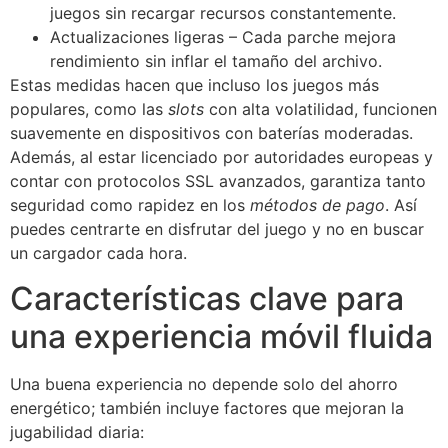
juegos sin recargar recursos constantemente.
Actualizaciones ligeras – Cada parche mejora
rendimiento sin inflar el tamaño del archivo.
Estas medidas hacen que incluso los juegos más
populares, como las
slots
con alta volatilidad, funcionen
suavemente en dispositivos con baterías moderadas.
Además, al estar licenciado por autoridades europeas y
contar con protocolos SSL avanzados, garantiza tanto
seguridad como rapidez en los
métodos de pago
. Así
puedes centrarte en disfrutar del juego y no en buscar
un cargador cada hora.
Características clave para
una experiencia móvil fluida
Una buena experiencia no depende solo del ahorro
energético; también incluye factores que mejoran la
jugabilidad diaria: