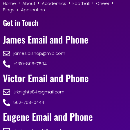
Home
About
Academics
Football
Cheer
Blogs
Application
Get in Touch
James Email and Phone
james.bishop@mlb.com
+1310-806-7504
Victor Email and Phone
Jrknights84@gmail.com
562-708-0444
Eugene Email and Phone