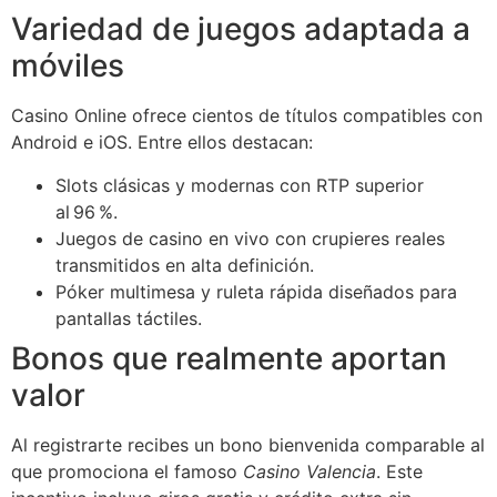
Variedad de juegos adaptada a
móviles
Casino Online ofrece cientos de títulos compatibles con
Android e iOS. Entre ellos destacan:
Slots clásicas y modernas con RTP superior
al 96 %.
Juegos de casino en vivo con crupieres reales
transmitidos en alta definición.
Póker multimesa y ruleta rápida diseñados para
pantallas táctiles.
Bonos que realmente aportan
valor
Al registrarte recibes un bono bienvenida comparable al
que promociona el famoso
Casino Valencia
. Este