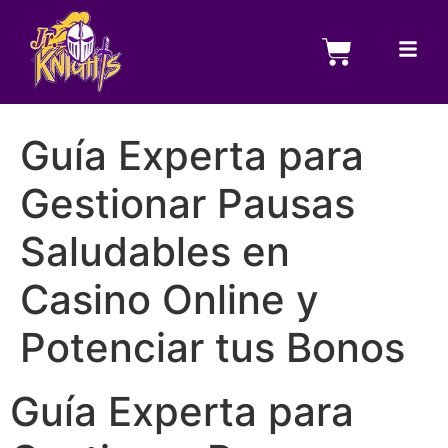
Guía Experta para
Gestionar Pausas
Saludables en
Casino Online y
Potenciar tus Bonos
Guía Experta para