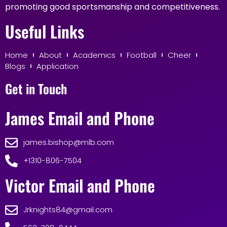
promoting good sportsmanship and competitiveness.
Useful Links
Home
About
Academics
Football
Cheer
Blogs
Application
Get in Touch
James Email and Phone
james.bishop@mlb.com
+1310-806-7504
Victor Email and Phone
Jrknights84@gmail.com