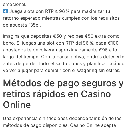
emocional.
Juega slots con RTP ≥ 96 % para maximizar tu
retorno esperado mientras cumples con los requisitos
de apuesta (35x).
Imagina que depositas €50 y recibes €50 extra como
bono. Si juegas una slot con RTP del 96 %, cada €100
apostados te devolverán aproximadamente €96 a lo
largo del tiempo. Con la pausa activa, podrás detenerte
antes de perder todo el saldo bonus y planificar cuándo
volver a jugar para cumplir con el wagering sin estrés.
Métodos de pago seguros y
retiros rápidos en Casino
Online
Una experiencia sin fricciones depende también de los
métodos de pago disponibles. Casino Online acepta