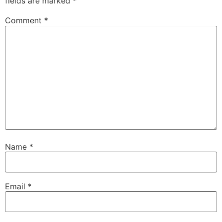
fields are marked
*
Comment
*
Name
*
Email
*