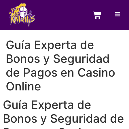
Guía Experta de
Bonos y Seguridad
de Pagos en Casino
Online
Guía Experta de
Bonos y Seguridad de