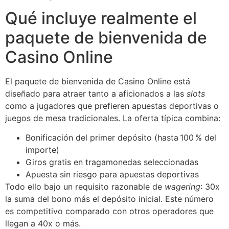
Qué incluye realmente el
paquete de bienvenida de
Casino Online
El paquete de bienvenida de Casino Online está
diseñado para atraer tanto a aficionados a las
slots
como a jugadores que prefieren apuestas deportivas o
juegos de mesa tradicionales. La oferta típica combina:
Bonificación del primer depósito (hasta 100 % del
importe)
Giros gratis en tragamonedas seleccionadas
Apuesta sin riesgo para apuestas deportivas
Todo ello bajo un requisito razonable de
wagering
: 30x
la suma del bono más el depósito inicial. Este número
es competitivo comparado con otros operadores que
llegan a 40x o más.