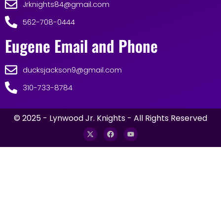
Jrknights84@gmail.com
562-708-0444
Eugene Email and Phone
ducksjackson9@gmail.com
310-733-8784
© 2025 - Lynwood Jr. Knights - All Rights Reserved