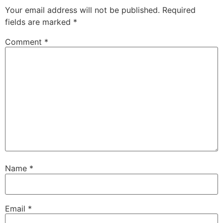
Your email address will not be published.
Required
fields are marked
*
Comment
*
Name
*
Email
*