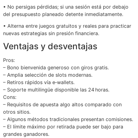
• No persigas pérdidas; si una sesión está por debajo
del presupuesto planeado detente inmediatamente.
• Alterna entre juegos gratuitos y reales para practicar
nuevas estrategias sin presión financiera.
Ventajas y desventajas
Pros:
– Bono bienvenida generoso con giros gratis.
– Amplia selección de slots modernas.
– Retiros rápidos vía e‑wallets.
– Soporte multilingüe disponible las 24 horas.
Cons:
– Requisitos de apuesta algo altos comparado con
otros sitios.
– Algunos métodos tradicionales presentan comisiones.
– El límite máximo por retirada puede ser bajo para
grandes ganadores.