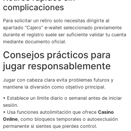
complicaciones
Para solicitar un retiro solo necesitas dirigirte al
apartado “Cajero” e‑wallet seleccionado previamente
durante el registro suele ser suficiente validar tu cuenta
mediante documento oficial.
Consejos prácticos para
jugar responsablemente
Jugar con cabeza clara evita problemas futuros y
mantiene la diversión como objetivo principal.
• Establece un límite diario o semanal antes de iniciar
sesión.
• Usa funciones autolimitación que ofrece
Casino
Online
, como bloqueos temporales o autoexclusión
permanente si sientes que pierdes control.