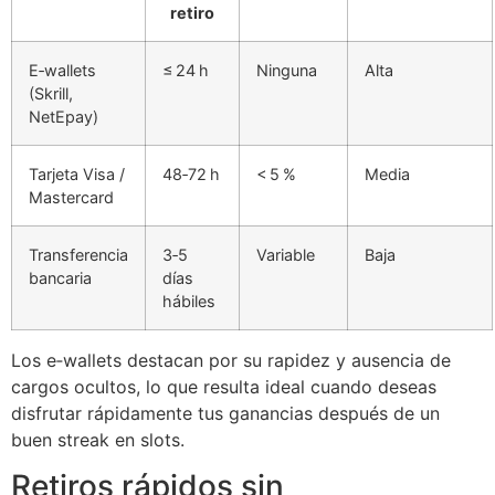
retiro
E‑wallets
≤ 24 h
Ninguna
Alta
(Skrill,
NetEpay)
Tarjeta Visa /
48‑72 h
< 5 %
Media
Mastercard
Transferencia
3‑5
Variable
Baja
bancaria
días
hábiles
Los e‑wallets destacan por su rapidez y ausencia de
cargos ocultos, lo que resulta ideal cuando deseas
disfrutar rápidamente tus ganancias después de un
buen streak en slots.
Retiros rápidos sin