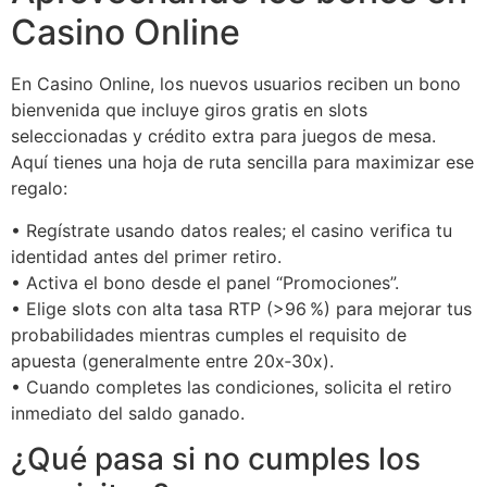
Casino Online
En Casino Online, los nuevos usuarios reciben un bono
bienvenida que incluye giros gratis en slots
seleccionadas y crédito extra para juegos de mesa.
Aquí tienes una hoja de ruta sencilla para maximizar ese
regalo:
• Regístrate usando datos reales; el casino verifica tu
identidad antes del primer retiro.
• Activa el bono desde el panel “Promociones”.
• Elige slots con alta tasa RTP (>96 %) para mejorar tus
probabilidades mientras cumples el requisito de
apuesta (generalmente entre 20x‑30x).
• Cuando completes las condiciones, solicita el retiro
inmediato del saldo ganado.
¿Qué pasa si no cumples los