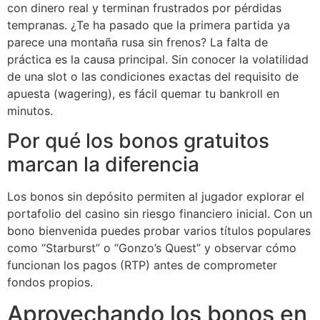
con dinero real y terminan frustrados por pérdidas
tempranas. ¿Te ha pasado que la primera partida ya
parece una montaña rusa sin frenos? La falta de
práctica es la causa principal. Sin conocer la volatilidad
de una slot o las condiciones exactas del requisito de
apuesta (wagering), es fácil quemar tu bankroll en
minutos.
Por qué los bonos gratuitos
marcan la diferencia
Los bonos sin depósito permiten al jugador explorar el
portafolio del casino sin riesgo financiero inicial. Con un
bono bienvenida puedes probar varios títulos populares
como “Starburst” o “Gonzo’s Quest” y observar cómo
funcionan los pagos (RTP) antes de comprometer
fondos propios.
Aprovechando los bonos en