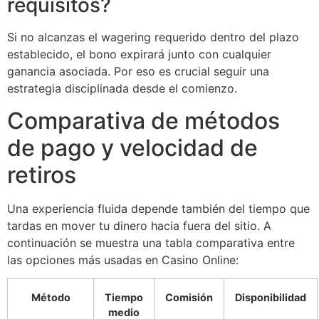
requisitos?
Si no alcanzas el wagering requerido dentro del plazo
establecido, el bono expirará junto con cualquier
ganancia asociada. Por eso es crucial seguir una
estrategia disciplinada desde el comienzo.
Comparativa de métodos
de pago y velocidad de
retiros
Una experiencia fluida depende también del tiempo que
tardas en mover tu dinero hacia fuera del sitio. A
continuación se muestra una tabla comparativa entre
las opciones más usadas en Casino Online:
Método
Tiempo
Comisión
Disponibilidad
medio