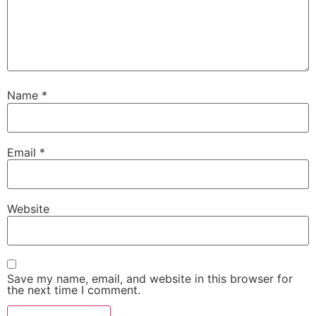
Name
*
Email
*
Website
Save my name, email, and website in this browser for
the next time I comment.