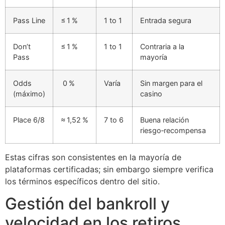
Pass Line
≤ 1 %
1 to 1
Entrada segura
Don’t
≤ 1 %
1 to 1
Contraria a la
Pass
mayoría
Odds
0 %
Varía
Sin margen para el
(máximo)
casino
Place 6/8
≈ 1,52 %
7 to 6
Buena relación
riesgo‑recompensa
Estas cifras son consistentes en la mayoría de
plataformas certificadas; sin embargo siempre verifica
los términos específicos dentro del sitio.
Gestión del bankroll y
velocidad en los retiros