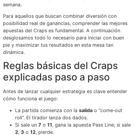
semana.
Para aquellos que buscan combinar diversión con
posibilidad real de ganancias, comprender las mejores
apuestas del Craps es fundamental. A continuación
desglosamos todo lo necesario para iniciar con buen
pie y maximizar tus resultados en esta mesa tan
dinámica.
Reglas básicas del Craps
explicadas paso a paso
Antes de lanzar cualquier estrategia es clave entender
cómo funciona el juego:
La partida comienza con la
salida
o “come‑out
roll”. El tirador lanza dos dados.
Si sale un
7
o
11
, gana la apuesta Pass Line; si sale
2
,
3
o
12
, pierde.