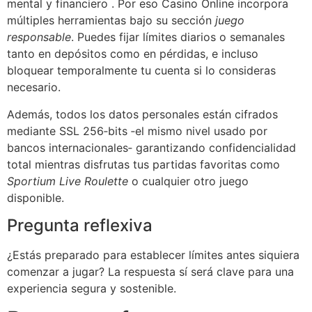
mental y financiero . Por eso Casino Online incorpora
múltiples herramientas bajo su sección
juego
responsable
. Puedes fijar límites diarios o semanales
tanto en depósitos como en pérdidas, e incluso
bloquear temporalmente tu cuenta si lo consideras
necesario.
Además, todos los datos personales están cifrados
mediante SSL 256‑bits ‑​el mismo nivel usado por
bancos internacionales‑ garantizando confidencialidad
total mientras disfrutas tus partidas favoritas como
Sportium Live Roulette
o cualquier otro juego
disponible.
Pregunta reflexiva
¿Estás preparado para establecer límites antes siquiera
comenzar a jugar? La respuesta sí será clave para una
experiencia segura y sostenible.