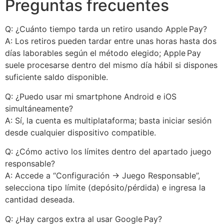
Preguntas frecuentes
Q: ¿Cuánto tiempo tarda un retiro usando Apple Pay?
A: Los retiros pueden tardar entre unas horas hasta dos
días laborables según el método elegido; Apple Pay
suele procesarse dentro del mismo día hábil si dispones
suficiente saldo disponible.​
Q: ¿Puedo usar mi smartphone Android e iOS
simultáneamente?
A: Sí, la cuenta es multiplataforma; basta iniciar sesión
desde cualquier dispositivo compatible.​
Q: ¿Cómo activo los límites dentro del apartado juego
responsable?
A: Accede a “Configuración → Juego Responsable”,
selecciona tipo límite (depósito/pérdida) e ingresa la
cantidad deseada.​
Q: ¿Hay cargos extra al usar Google Pay?