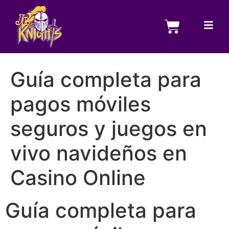
Guía completa para
pagos móviles
seguros y juegos en
vivo navideños en
Casino Online
Guía completa para