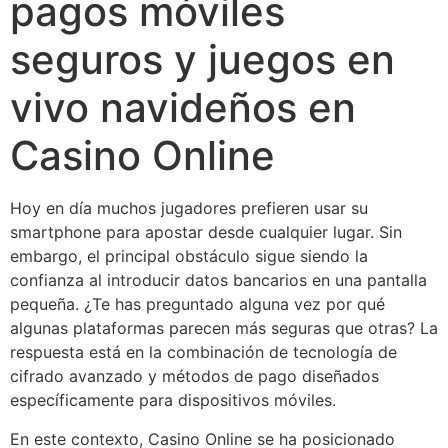
pagos móviles
seguros y juegos en
vivo navideños en
Casino Online
Hoy en día muchos jugadores prefieren usar su
smartphone para apostar desde cualquier lugar. Sin
embargo, el principal obstáculo sigue siendo la
confianza al introducir datos bancarios en una pantalla
pequeña. ¿Te has preguntado alguna vez por qué
algunas plataformas parecen más seguras que otras? La
respuesta está en la combinación de tecnología de
cifrado avanzado y métodos de pago diseñados
específicamente para dispositivos móviles.
En este contexto, Casino Online se ha posicionado