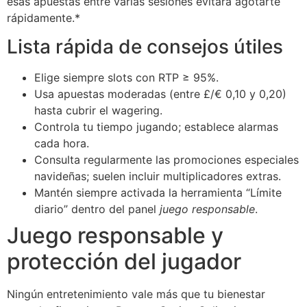
esas apuestas entre varias sesiones evitará agotarte
rápidamente.*
Lista rápida de consejos útiles
Elige siempre slots con RTP ≥ 95%.
Usa apuestas moderadas (entre £/€ 0,10 y 0,20)
hasta cubrir el wagering.
Controla tu tiempo jugando; establece alarmas
cada hora.
Consulta regularmente las promociones especiales
navideñas; suelen incluir multiplicadores extras.
Mantén siempre activada la herramienta “Límite
diario” dentro del panel
juego responsable
.
Juego responsable y
protección del jugador
Ningún entretenimiento vale más que tu bienestar