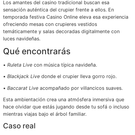
Los amantes del casino tradicional buscan esa
sensación auténtica del crupier frente a ellos. En
temporada festiva Casino Online eleva esa experiencia
ofreciendo mesas con crupieres vestidos
temáticamente y salas decoradas digitalmente con
luces navideñas.
Qué encontrarás
•
Ruleta Live
con música típica navideña.
•
Blackjack Live
donde el crupier lleva gorro rojo.
•
Baccarat Live
acompañado por villancicos suaves.
Esta ambientación crea una atmósfera inmersiva que
hace olvidar que estás jugando desde tu sofá o incluso
mientras viajas bajo el árbol familiar.
Caso real