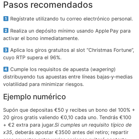
Pasos recomendados
Regístrate utilizando tu correo electrónico personal.
Realiza un depósito mínimo usando Apple Pay para
activar el bono inmediatamente.
Aplica los giros gratuitos al slot “Christmas Fortune”,
cuyo RTP supera el 96%.
Cumple los requisitos de apuesta (
wagering
)
distribuyendo tus apuestas entre líneas bajas‑y‑medias
volatilidad para minimizar riesgos.
Ejemplo numérico
Supón que depositas €50 y recibes un bono del 100% +
20 giros gratis valiendo €0,10 cada uno. Tendrás €100
+ €2 extra para jugar.
Si cumples un requisito típico de
x35
, deberás apostar €3500 antes del retiro; repartir