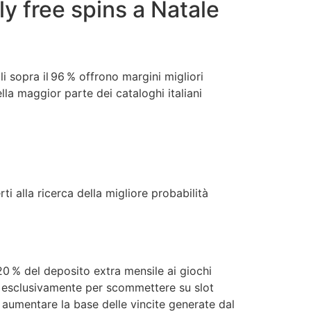
ly free spins a Natale
li sopra il 96 % offrono margini migliori
lla maggior parte dei cataloghi italiani
 alla ricerca della migliore probabilità
20 % del deposito extra mensile ai giochi
0 esclusivamente per scommettere su slot
ad aumentare la base delle vincite generate dal