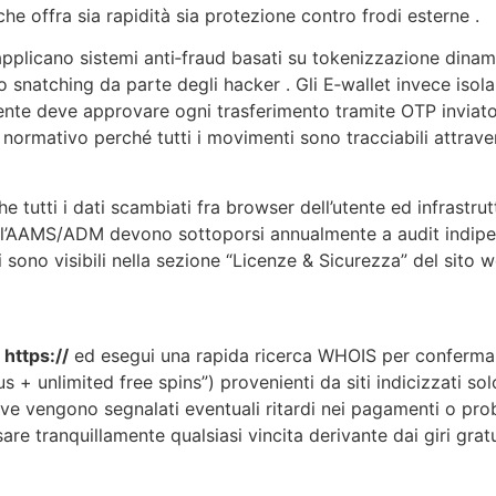
e offra sia rapidità sia protezione contro frodi esterne .
applicano sistemi anti‑fraud basati su tokenizzazione dina
o snatching da parte degli hacker . Gli E‑wallet invece isol
nte deve approvare ogni trasferimento tramite OTP inviato a
 normativo perché tutti i movimenti sono tracciabili attraver
 tutti i dati scambiati fra browser dell’utente ed infrastrut
i dall’AAMS/ADM devono sottoporsi annualmente a audit indip
ni sono visibili nella sezione “Licenze & Sicurezza” del sito
n
https://
ed esegui una rapida ricerca WHOIS per confermare
+ unlimited free spins”) provenienti da siti indicizzati so
dove vengono segnalati eventuali ritardi nei pagamenti o p
e tranquillamente qualsiasi vincita derivante dai giri gratui