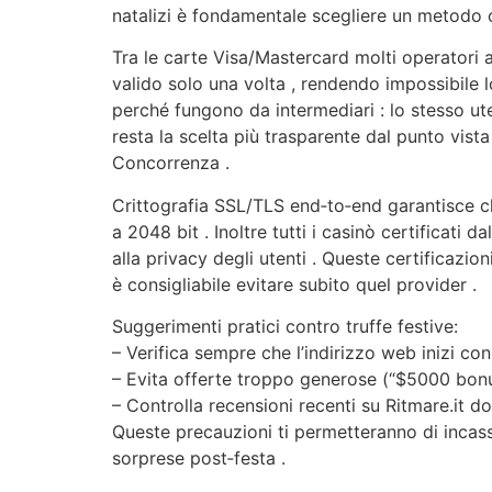
natalizi è fondamentale scegliere un metodo ch
Tra le carte Visa/Mastercard molti operatori 
valido solo una volta , rendendo impossibile l
perché fungono da intermediari : lo stesso ute
resta la scelta più trasparente dal punto vista
Concorrenza .
Crittografia SSL/TLS end‑to‑end garantisce che
a 2048 bit . Inoltre tutti i casinò certificat
alla privacy degli utenti . Queste certificazio
è consigliabile evitare subito quel provider .
Suggerimenti pratici contro truffe festive:
– Verifica sempre che l’indirizzo web inizi co
– Evita offerte troppo generose (“$5000 bonus 
– Controlla recensioni recenti su Ritmare.it 
Queste precauzioni ti permetteranno di incassar
sorprese post‑festa .