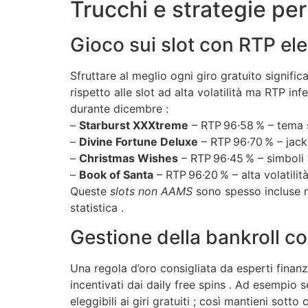
Trucchi e strategie per
Gioco sui slot con RTP ele
Sfruttare al meglio ogni giro gratuito significa
rispetto alle slot ad alta volatilità ma RTP inf
durante dicembre :
–
Starburst XXXtreme
– RTP 96·58 % – tema s
–
Divine Fortune Deluxe
– RTP 96·70 % – jack
–
Christmas Wishes
– RTP 96·45 % – simboli w
–
Book of Santa
– RTP 96·20 % – alta volatilit
Queste
slots non AAMS
sono spesso incluse ne
statistica .
Gestione della bankroll co
Una regola d’oro consigliata da esperti finanz
incentivati dai daily free spins . Ad esempi
eleggibili ai giri gratuiti ; così mantieni sot