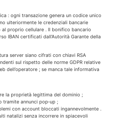
mica : ogni transazione genera un codice unico
ano ulteriormente le credenziali bancarie
l proprio cellulare . Il bonifico bancario
so IBAN certificati dall’Autorità Garante della
tura server siano cifrati con chiavi RSA
endenti sul rispetto delle norme GDPR relative
 web dell’operatore ; se manca tale informativa
 la proprietà legittima del dominio ;
lo tramite annunci pop‑up ;
roblemi con account bloccati ingannevolmente .
ti natalizi senza incorrere in spiacevoli