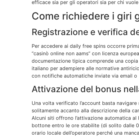
efficace sia per gli operatori sia per chi vuol
Come richiedere i giri 
Registrazione e verifica de
Per accedere ai daily free spins occorre pri
“casinò online non aams” con licenza europea 
documentazione tipica comprende una copia leg
italiano per adempiere alle normative antirici
con notifiche automatiche inviate via email
Attivazione del bonus nel
Una volta verificato l’account basta navigare 
solitamente accanto alla descrizione della cam
Alcuni siti offrono l’attivazione automatica a
bottone entro le ore stabilite (di solito dalle
orario locale dell’operatore perché una manca