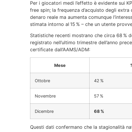
Per i giocatori medi l’effetto è evidente sui 
free spin; la frequenza d’acquisto degli extra
denaro reale ma aumenta comunque l’interesse
stimata intorno al 15 % – che un utente provve
Statistiche recenti mostrano che circa 68 % de
registrato nell’ultimo trimestre dell’anno prec
certificate dall’AAMS/ADM:
Mese
Ottobre
42 %
Novembre
57 %
Dicembre
68 %
Questi dati confermano che la stagionalità nat