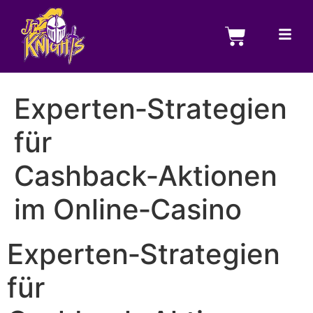
Experten‑Strategien
für
Cashback‑Aktionen
im Online‑Casino
Experten‑Strategien
für