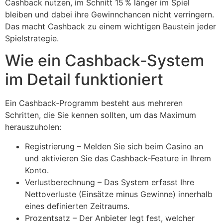
Cashback nutzen, im Schnitt 15 % länger im Spiel
bleiben und dabei ihre Gewinnchancen nicht verringern.
Das macht Cashback zu einem wichtigen Baustein jeder
Spielstrategie.
Wie ein Cashback‑System
im Detail funktioniert
Ein Cashback‑Programm besteht aus mehreren
Schritten, die Sie kennen sollten, um das Maximum
herauszuholen:
Registrierung – Melden Sie sich beim Casino an
und aktivieren Sie das Cashback‑Feature in Ihrem
Konto.
Verlustberechnung – Das System erfasst Ihre
Nettoverluste (Einsätze minus Gewinne) innerhalb
eines definierten Zeitraums.
Prozentsatz – Der Anbieter legt fest, welcher