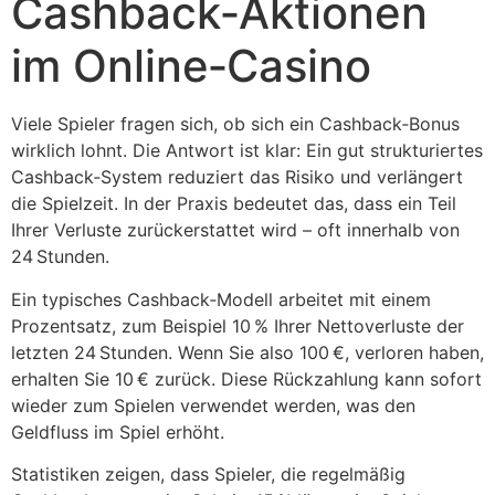
Cashback‑Aktionen
im Online‑Casino
Viele Spieler fragen sich, ob sich ein Cashback‑Bonus
wirklich lohnt. Die Antwort ist klar: Ein gut strukturiertes
Cashback‑System reduziert das Risiko und verlängert
die Spielzeit. In der Praxis bedeutet das, dass ein Teil
Ihrer Verluste zurückerstattet wird – oft innerhalb von
24 Stunden.
Ein typisches Cashback‑Modell arbeitet mit einem
Prozentsatz, zum Beispiel 10 % Ihrer Nettoverluste der
letzten 24 Stunden. Wenn Sie also 100 €, verloren haben,
erhalten Sie 10 € zurück. Diese Rückzahlung kann sofort
wieder zum Spielen verwendet werden, was den
Geldfluss im Spiel erhöht.
Statistiken zeigen, dass Spieler, die regelmäßig