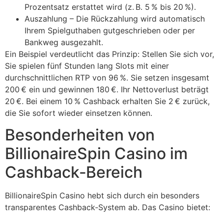
Prozentsatz erstattet wird (z. B. 5 % bis 20 %).
Auszahlung – Die Rückzahlung wird automatisch
Ihrem Spielguthaben gutgeschrieben oder per
Bankweg ausgezahlt.
Ein Beispiel verdeutlicht das Prinzip: Stellen Sie sich vor,
Sie spielen fünf Stunden lang Slots mit einer
durchschnittlichen RTP von 96 %. Sie setzen insgesamt
200 € ein und gewinnen 180 €. Ihr Nettoverlust beträgt
20 €. Bei einem 10 % Cashback erhalten Sie 2 € zurück,
die Sie sofort wieder einsetzen können.
Besonderheiten von
BillionaireSpin Casino im
Cashback‑Bereich
BillionaireSpin Casino hebt sich durch ein besonders
transparentes Cashback‑System ab. Das Casino bietet: