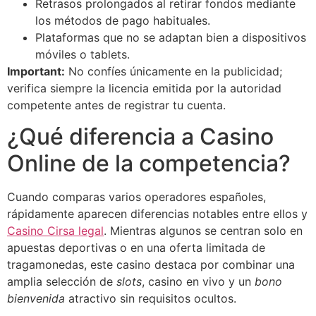
Retrasos prolongados al retirar fondos mediante
los métodos de pago habituales.
Plataformas que no se adaptan bien a dispositivos
móviles o tablets.
Important:
No confíes únicamente en la publicidad;
verifica siempre la licencia emitida por la autoridad
competente antes de registrar tu cuenta.
¿Qué diferencia a Casino
Online de la competencia?
Cuando comparas varios operadores españoles,
rápidamente aparecen diferencias notables entre ellos y
Casino Cirsa legal
. Mientras algunos se centran solo en
apuestas deportivas o en una oferta limitada de
tragamonedas, este casino destaca por combinar una
amplia selección de
slots
, casino en vivo y un
bono
bienvenida
atractivo sin requisitos ocultos.