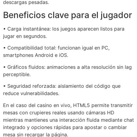
descargas pesadas.
Beneficios clave para el jugador
• Carga instantánea: los juegos aparecen listos para
jugar en segundos.
• Compatibilidad total: funcionan igual en PC,
smartphones Android e iOS.
• Gráficos fluidos: animaciones a alta resolución sin lag
perceptible.
• Seguridad reforzada: aislamiento del código que
reduce vulnerabilidades.
En el caso del casino en vivo, HTML5 permite transmitir
mesas con crupieres reales usando cámaras HD
mientras mantienes una interacción fluida mediante chat
integrado y opciones rápidas para apostar o cambiar
mesa sin recargar la página.