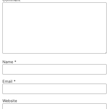
Name
*
Email
*
Website