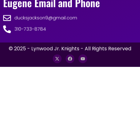
Eugene Email and Phone
ducksjackson9@gmail.com
310-733-8784
© 2025 - Lynwood Jr. Knights - All Rights Reserved