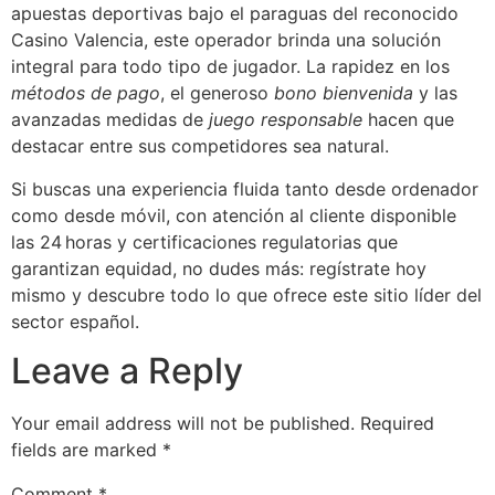
apuestas deportivas bajo el paraguas del reconocido
Casino Valencia, este operador brinda una solución
integral para todo tipo de jugador. La rapidez en los
métodos de pago
, el generoso
bono bienvenida
y las
avanzadas medidas de
juego responsable
hacen que
destacar entre sus competidores sea natural.
Si buscas una experiencia fluida tanto desde ordenador
como desde móvil, con atención al cliente disponible
las 24 horas y certificaciones regulatorias que
garantizan equidad, no dudes más: regístrate hoy
mismo y descubre todo lo que ofrece este sitio líder del
sector español.​
Leave a Reply
Your email address will not be published.
Required
fields are marked
*
Comment
*