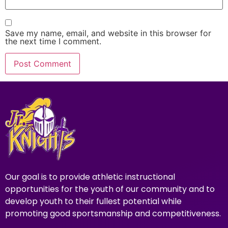
Save my name, email, and website in this browser for
the next time I comment.
Our goal is to provide athletic instructional
opportunities for the youth of our community and to
develop youth to their fullest potential while
promoting good sportsmanship and competitiveness.