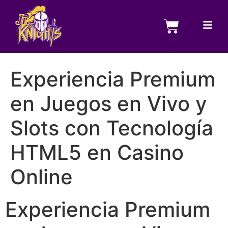
Experiencia Premium
en Juegos en Vivo y
Slots con Tecnología
HTML5 en Casino
Online
Experiencia Premium