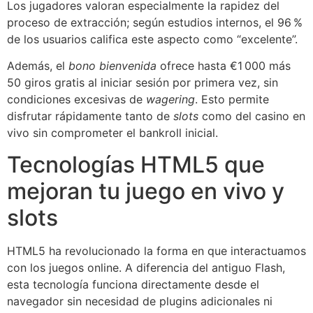
Los jugadores valoran especialmente la rapidez del
proceso de extracción; según estudios internos, el 96 %
de los usuarios califica este aspecto como “excelente”.
Además, el
bono bienvenida
ofrece hasta €1 000 más
50 giros gratis al iniciar sesión por primera vez, sin
condiciones excesivas de
wagering
. Esto permite
disfrutar rápidamente tanto de
slots
como del casino en
vivo sin comprometer el bankroll inicial.
Tecnologías HTML5 que
mejoran tu juego en vivo y
slots
HTML5 ha revolucionado la forma en que interactuamos
con los juegos online. A diferencia del antiguo Flash,
esta tecnología funciona directamente desde el
navegador sin necesidad de plugins adicionales ni