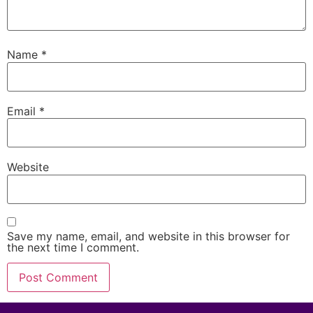
Name
*
Email
*
Website
Save my name, email, and website in this browser for
the next time I comment.