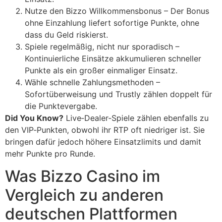
Nutze den Bizzo Willkommensbonus – Der Bonus
ohne Einzahlung liefert sofortige Punkte, ohne
dass du Geld riskierst.
Spiele regelmäßig, nicht nur sporadisch –
Kontinuierliche Einsätze akkumulieren schneller
Punkte als ein großer einmaliger Einsatz.
Wähle schnelle Zahlungsmethoden –
Sofortüberweisung und Trustly zählen doppelt für
die Punktevergabe.
Did You Know?
Live‑Dealer‑Spiele zählen ebenfalls zu
den VIP‑Punkten, obwohl ihr RTP oft niedriger ist. Sie
bringen dafür jedoch höhere Einsatzlimits und damit
mehr Punkte pro Runde.
Was Bizzo Casino im
Vergleich zu anderen
deutschen Plattformen