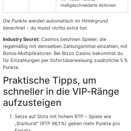
maßgeschneiderte Aktionen
Die Punkte werden automatisch im Hintergrund
berechnet – du musst nichts extra tun.
Industry Secret:
Casinos belohnen Spieler, die
regelmäßig mit demselben Zahlungsmittel einzahlen, mit
Bonus‑Multiplikatoren. Bei Bizzo Casino bekommst du
für Einzahlungen per Sofortüberweisung zusätzliche 5 %
Punkte.
Praktische Tipps, um
schneller in die VIP‑Ränge
aufzusteigen
Setze auf Slots mit hohem RTP – Spiele wie
„Starburst“ (RTP 96,1 %) geben mehr Punkte pro
Einsatz.