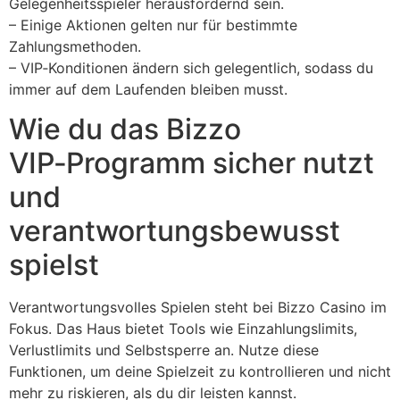
Gelegenheitsspieler herausfordernd sein.
– Einige Aktionen gelten nur für bestimmte
Zahlungsmethoden.
– VIP‑Konditionen ändern sich gelegentlich, sodass du
immer auf dem Laufenden bleiben musst.
Wie du das Bizzo
VIP‑Programm sicher nutzt
und
verantwortungsbewusst
spielst
Verantwortungsvolles Spielen steht bei Bizzo Casino im
Fokus. Das Haus bietet Tools wie Einzahlungslimits,
Verlustlimits und Selbstsperre an. Nutze diese
Funktionen, um deine Spielzeit zu kontrollieren und nicht
mehr zu riskieren, als du dir leisten kannst.