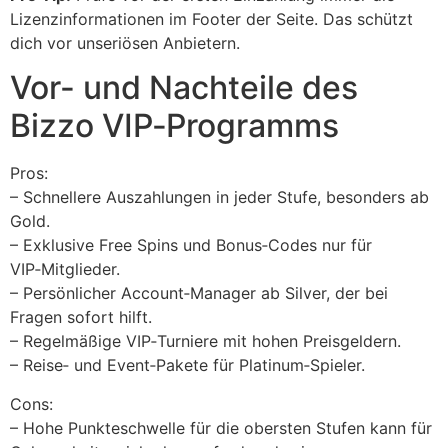
Lizenzinformationen im Footer der Seite. Das schützt
dich vor unseriösen Anbietern.
Vor- und Nachteile des
Bizzo VIP‑Programms
Pros:
– Schnellere Auszahlungen in jeder Stufe, besonders ab
Gold.
– Exklusive Free Spins und Bonus‑Codes nur für
VIP‑Mitglieder.
– Persönlicher Account‑Manager ab Silver, der bei
Fragen sofort hilft.
– Regelmäßige VIP‑Turniere mit hohen Preisgeldern.
– Reise‑ und Event‑Pakete für Platinum‑Spieler.
Cons:
– Hohe Punkteschwelle für die obersten Stufen kann für