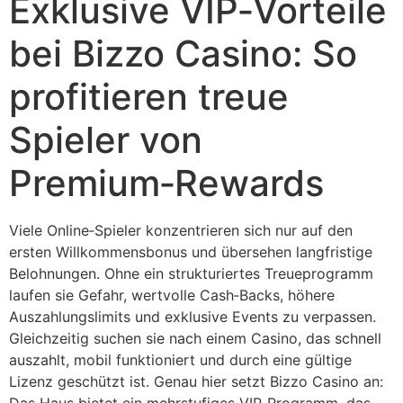
Exklusive VIP‑Vorteile
bei Bizzo Casino: So
profitieren treue
Spieler von
Premium‑Rewards
Viele Online‑Spieler konzentrieren sich nur auf den
ersten Willkommensbonus und übersehen langfristige
Belohnungen. Ohne ein strukturiertes Treueprogramm
laufen sie Gefahr, wertvolle Cash‑Backs, höhere
Auszahlungslimits und exklusive Events zu verpassen.
Gleichzeitig suchen sie nach einem Casino, das schnell
auszahlt, mobil funktioniert und durch eine gültige
Lizenz geschützt ist. Genau hier setzt Bizzo Casino an: