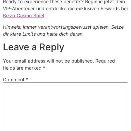
Ready to experience these benefits? Beginne jetzt dein
VIP‑Abenteuer und entdecke die exklusiven Rewards bei
Bizzo Casino Spiel
.
Hinweis: Immer verantwortungsbewusst spielen. Setze
dir klare Limits und halte dich daran.
Leave a Reply
Your email address will not be published.
Required
fields are marked
*
Comment
*