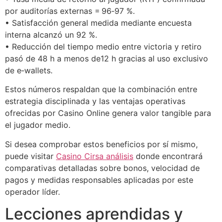
por auditorías externas = 96‑97 %.
• Satisfacción general medida mediante encuesta
interna alcanzó un 92 %.
• Reducción del tiempo medio entre victoria y retiro
pasó de 48 h a menos ​de​12 h gracias al uso exclusivo
de e‑wallets.
Estos números respaldan que la combinación entre
estrategia disciplinada y las ventajas operativas
ofrecidas por Casino Online genera valor tangible para
el jugador medio.
Si desea comprobar estos beneficios por sí mismo,
puede visitar
Casino Cirsa análisis
donde encontrará
comparativas detalladas sobre bonos, velocidad de
pagos y medidas responsables aplicadas por este
operador líder.
Lecciones aprendidas y