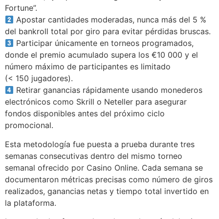
Fortune”.
Apostar cantidades moderadas, nunca más del 5 %
del bankroll total por giro para evitar pérdidas bruscas.
Participar únicamente en torneos programados,
donde el premio acumulado supera los €10 000 y el
número máximo de participantes es limitado
(< 150 jugadores).
Retirar ganancias rápidamente usando monederos
electrónicos como Skrill o Neteller para asegurar
fondos disponibles antes del próximo ciclo
promocional.
Esta metodología fue puesta a prueba durante tres
semanas consecutivas dentro del mismo torneo
semanal ofrecido por Casino Online. Cada semana se
documentaron métricas precisas como número de giros
realizados, ganancias netas y tiempo total invertido en
la plataforma.