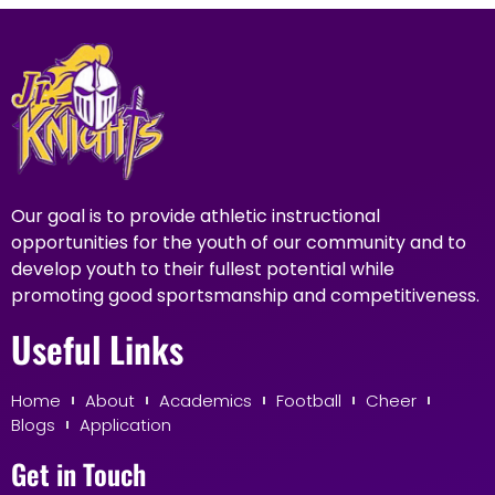
Our goal is to provide athletic instructional
opportunities for the youth of our community and to
develop youth to their fullest potential while
promoting good sportsmanship and competitiveness.
Useful Links
Home
About
Academics
Football
Cheer
Blogs
Application
Get in Touch