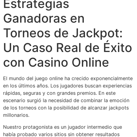
Estrategias
Ganadoras en
Torneos de Jackpot:
Un Caso Real de Éxito
con Casino Online
El mundo del juego online ha crecido exponencialmente
en los últimos años. Los jugadores buscan experiencias
rápidas, seguras y con grandes premios. En este
escenario surgió la necesidad de combinar la emoción
de los torneos con la posibilidad de alcanzar jackpots
millonarios.
Nuestro protagonista es un jugador intermedio que
había probado varios sitios sin obtener resultados