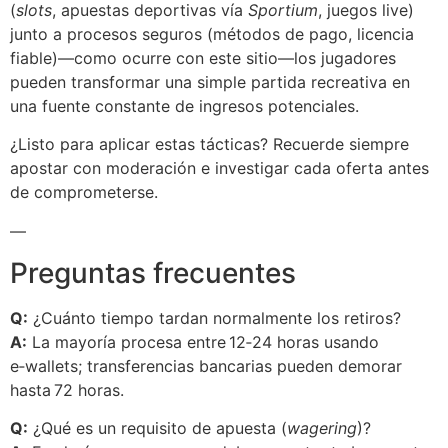
(
slots
, apuestas deportivas vía
Sportium
, juegos live)
junto a procesos seguros (métodos de pago, licencia
fiable)​—como ocurre con este sitio—los jugadores
pueden transformar una simple partida recreativa en
una fuente constante de ingresos potenciales.
¿Listo para aplicar estas tácticas? Recuerde siempre
apostar con moderación e investigar cada oferta antes
de comprometerse.
—
Preguntas frecuentes
Q:
¿Cuánto tiempo tardan normalmente los retiros?
A:
La mayoría procesa entre 12‑24 horas usando
e‑wallets; transferencias bancarias pueden demorar
hasta 72 horas.
Q:
¿Qué es un requisito de apuesta (
wagering
)?