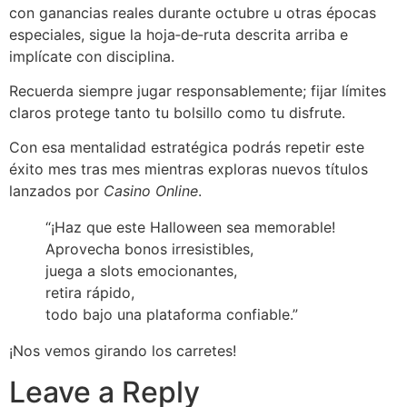
con ganancias reales durante octubre u otras épocas
especiales, sigue la hoja‑de‑ruta descrita arriba e
implícate con disciplina.
Recuerda siempre jugar responsablemente; fijar límites
claros protege tanto tu bolsillo como tu disfrute.
Con esa mentalidad estratégica podrás repetir este
éxito mes tras mes mientras exploras nuevos títulos
lanzados por
Casino Online
.
“¡Haz que este Halloween sea memorable!
Aprovecha bonos irresistibles,
juega a slots emocionantes,
retira rápido,
todo bajo una plataforma confiable.”
¡Nos vemos girando los carretes!
Leave a Reply