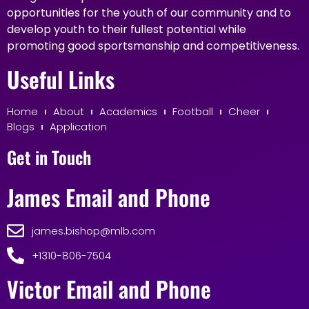
opportunities for the youth of our community and to
develop youth to their fullest potential while
promoting good sportsmanship and competitiveness.
Useful Links
Home
About
Academics
Football
Cheer
Blogs
Application
Get in Touch
James Email and Phone
james.bishop@mlb.com
+1310-806-7504
Victor Email and Phone