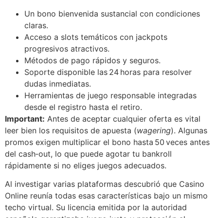
Un bono bienvenida sustancial con condiciones
claras.
Acceso a slots temáticos con jackpots
progresivos atractivos.
Métodos de pago rápidos y seguros.
Soporte disponible las 24 horas para resolver
dudas inmediatas.
Herramientas de juego responsable integradas
desde el registro hasta el retiro.
Important:
Antes de aceptar cualquier oferta es vital
leer bien los requisitos de apuesta (
wagering
). Algunas
promos exigen multiplicar el bono hasta 50 veces antes
del cash‑out, lo que puede agotar tu bankroll
rápidamente si no eliges juegos adecuados.
Al investigar varias plataformas descubrió que Casino
Online reunía todas esas características bajo un mismo
techo virtual. Su licencia emitida por la autoridad