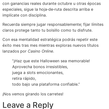
con ganancias reales durante octubre u otras épocas
especiales, sigue la hoja‑de‑ruta descrita arriba e
implícate con disciplina.
Recuerda siempre jugar responsablemente; fijar límites
claros protege tanto tu bolsillo como tu disfrute.
Con esa mentalidad estratégica podrás repetir este
éxito mes tras mes mientras exploras nuevos títulos
lanzados por
Casino Online
.
“¡Haz que este Halloween sea memorable!
Aprovecha bonos irresistibles,
juega a slots emocionantes,
retira rápido,
todo bajo una plataforma confiable.”
¡Nos vemos girando los carretes!
Leave a Reply