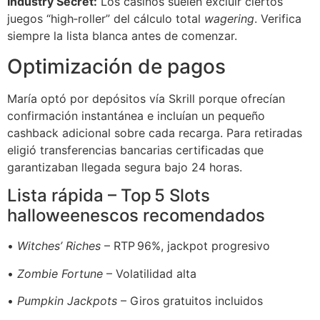
Industry Secret:
Los casinos suelen excluir ciertos
juegos “high‑roller” del cálculo total
wagering
. Verifica
siempre la lista blanca antes de comenzar.
Optimización de pagos
María optó por depósitos vía Skrill porque ofrecían
confirmación instantánea e incluían un pequeño
cashback adicional sobre cada recarga. Para retiradas
eligió transferencias bancarias certificadas que
garantizaban llegada segura bajo 24 horas.
Lista rápida – Top 5 Slots
halloweenescos recomendados
•
Witches’ Riches
– RTP 96%, jackpot progresivo
•
Zombie Fortune
– Volatilidad alta
•
Pumpkin Jackpots
– Giros gratuitos incluidos