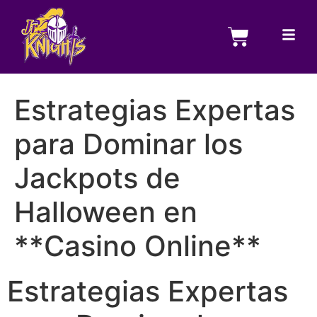
Estrategias Expertas
para Dominar los
Jackpots de
Halloween en
**Casino Online**
Estrategias Expertas