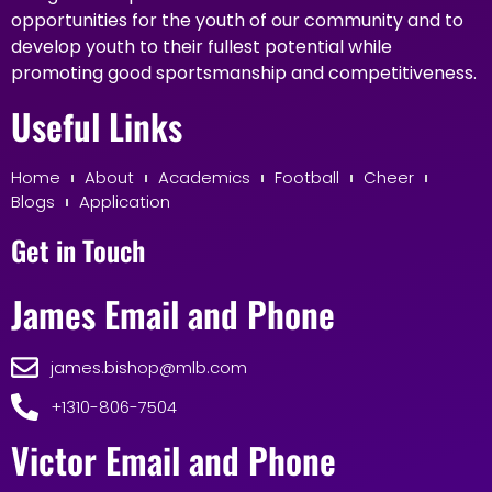
opportunities for the youth of our community and to
develop youth to their fullest potential while
promoting good sportsmanship and competitiveness.
Useful Links
Home
About
Academics
Football
Cheer
Blogs
Application
Get in Touch
James Email and Phone
james.bishop@mlb.com
+1310-806-7504
Victor Email and Phone