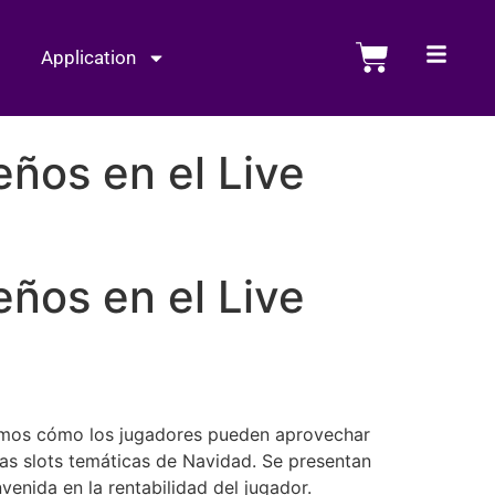
Application
ños en el Live
ños en el Live
izamos cómo los jugadores pueden aprovechar
 las slots temáticas de Navidad. Se presentan
venida en la rentabilidad del jugador.