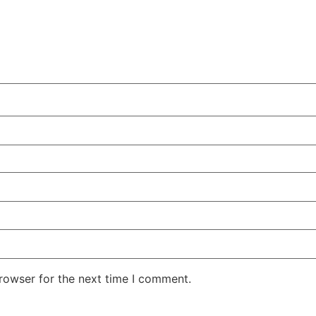
rowser for the next time I comment.