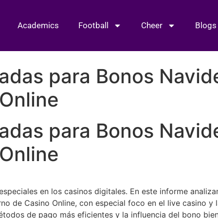
Academics
Football
Cheer
Blogs
adas para Bonos Navide
Online
adas para Bonos Navide
Online
especiales en los casinos digitales. En este informe anal
no de Casino Online, con especial foco en el live casino y
métodos de pago más eficientes y la influencia del bono bien