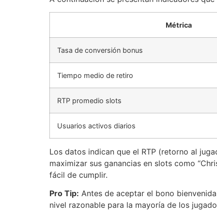
Métrica
Tasa de conversión bonus
Tiempo medio de retiro
RTP promedio slots
Usuarios activos diarios
Los datos indican que el RTP (retorno al jug
maximizar sus ganancias en slots como “Chris
fácil de cumplir.
Pro Tip:
Antes de aceptar el bono bienvenida,
nivel razonable para la mayoría de los jugado