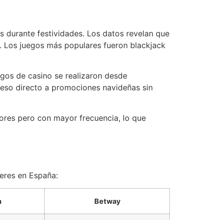
es durante festividades. Los datos revelan que
 Los juegos más populares fueron blackjack
egos de casino se realizaron desde
ceso directo a promociones navideñas sin
ores pero con mayor frecuencia, lo que
deres en España:
m
Betway