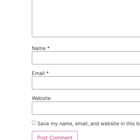
Name
*
Email
*
Website
Save my name, email, and website in this b