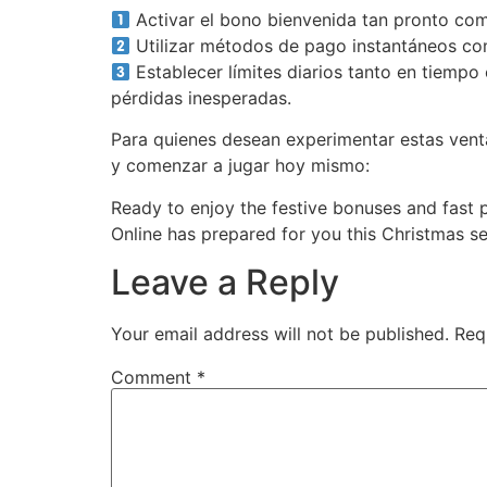
Activar el bono bienvenida tan pronto como
Utilizar métodos de pago instantáneos como
Establecer límites diarios tanto en tiempo
pérdidas inesperadas.
Para quienes desean experimentar estas ventaj
y comenzar a jugar hoy mismo:
Ready to enjoy the festive bonuses and fast 
Online has prepared for you this Christmas s
Leave a Reply
Your email address will not be published.
Req
Comment
*