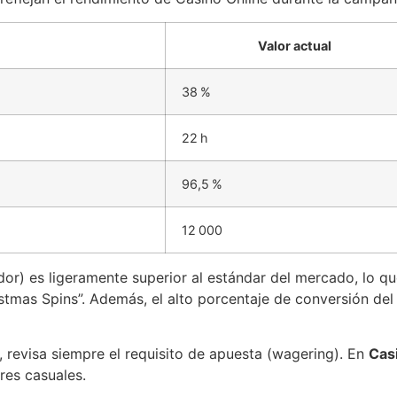
Valor actual
38 %
22 h
96,5 %
12 000
ador) es ligeramente superior al estándar del mercado, lo 
tmas Spins”. Además, el alto porcentaje de conversión del 
 revisa siempre el requisito de apuesta (wagering). En
Cas
res casuales.