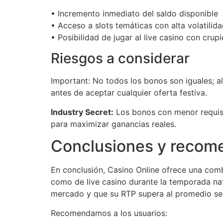
• Incremento inmediato del saldo disponible
• Acceso a slots temáticas con alta volatilida
• Posibilidad de jugar al live casino con crupi
Riesgos a considerar
Important: No todos los bonos son iguales; al
antes de aceptar cualquier oferta festiva.
Industry Secret:
Los bonos con menor requisit
para maximizar ganancias reales.
Conclusiones y recom
En conclusión, Casino Online ofrece una comb
como de live casino durante la temporada na
mercado y que su RTP supera al promedio sect
Recomendamos a los usuarios: