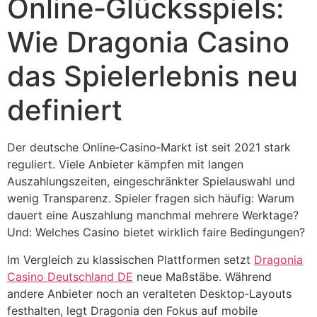
Online‑Glücksspiels:
Wie Dragonia Casino
das Spielerlebnis neu
definiert
Der deutsche Online‑Casino‑Markt ist seit 2021 stark
reguliert. Viele Anbieter kämpfen mit langen
Auszahlungszeiten, eingeschränkter Spielauswahl und
wenig Transparenz. Spieler fragen sich häufig: Warum
dauert eine Auszahlung manchmal mehrere Werktage?
Und: Welches Casino bietet wirklich faire Bedingungen?
Im Vergleich zu klassischen Plattformen setzt
Dragonia
Casino Deutschland DE
neue Maßstäbe. Während
andere Anbieter noch an veralteten Desktop‑Layouts
festhalten, legt Dragonia den Fokus auf mobile