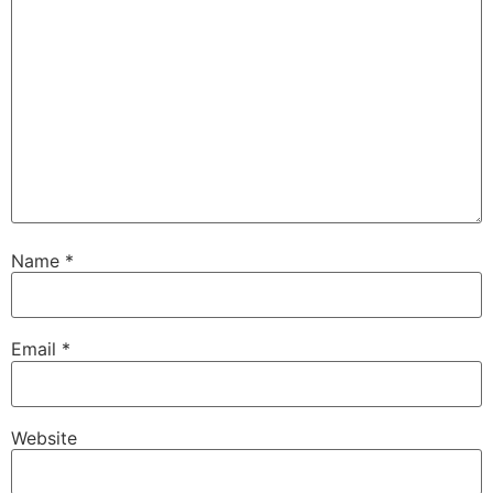
Name
*
Email
*
Website