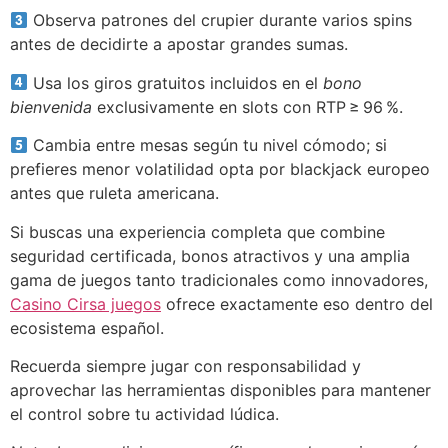
Observa patrones del crupier durante varios spins
antes de decidirte a apostar grandes sumas.
Usa los giros gratuitos incluidos en el
bono
bienvenida
exclusivamente en slots con RTP ≥ 96 %.
Cambia entre mesas según tu nivel cómodo; si
prefieres menor volatilidad opta por blackjack europeo
antes que ruleta americana.
Si buscas una experiencia completa que combine
seguridad certificada, bonos atractivos y una amplia
gama de juegos tanto tradicionales como innovadores,
Casino Cirsa juegos
ofrece exactamente eso dentro del
ecosistema español.​
Recuerda siempre jugar con responsabilidad y
aprovechar las herramientas disponibles para mantener
el control sobre tu actividad lúdica.