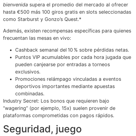
bienvenida
supera el promedio del mercado al ofrecer
hasta €500 más 100 giros gratis en slots seleccionadas
como Starburst y Gonzo’s Quest.*
Además, existen recompensas específicas para quienes
frecuentan las mesas en vivo:
Cashback semanal del 10 % sobre pérdidas netas.
Puntos VIP acumulables por cada hora jugada que
pueden canjearse por entradas a torneos
exclusivos.
Promociones relámpago vinculadas a eventos
deportivos importantes mediante apuestas
combinadas.
Industry Secret: Los bonos que requieren bajo
“wagering” (por ejemplo, 15x) suelen provenir de
plataformas comprometidas con pagos rápidos.
Seguridad, juego