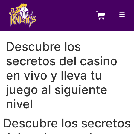
Descubre los
secretos del casino
en vivo y lleva tu
juego al siguiente
nivel
Descubre los secretos