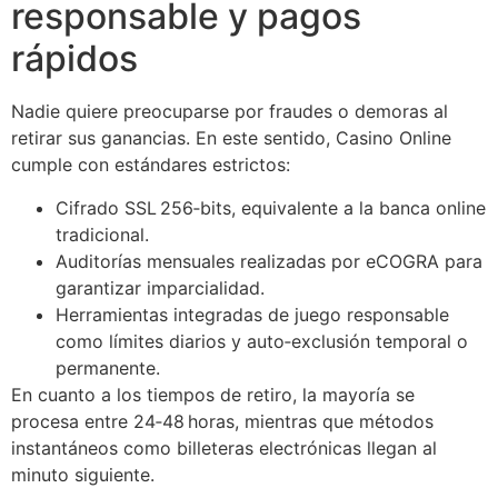
responsable y pagos
rápidos
Nadie quiere preocuparse por fraudes o demoras al
retirar sus ganancias. En este sentido, Casino Online
cumple con estándares estrictos:
Cifrado SSL 256‑bits, equivalente a la banca online
tradicional.
Auditorías mensuales realizadas por eCOGRA para
garantizar imparcialidad.
Herramientas integradas de juego responsable
como límites diarios y auto‑exclusión temporal o
permanente.
En cuanto a los tiempos de retiro, la mayoría se
procesa entre 24‑48 horas, mientras que métodos
instantáneos como billeteras electrónicas llegan al
minuto siguiente.