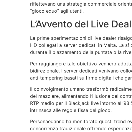
riflettevano una strategia commerciale orient
“gioco equo” agli utenti.
L’Avvento del Live Deal
Le prime sperimentazioni di live dealer risalgo
HD collegati a server dedicati in Malta. La sfi
durante il piazzamento della puntata o la rive
Per raggiungere tale obiettivo vennero adott
bidirezionale. I server dedicati venivano collo
anti‑tampering basati su firme digitali che gar
Il coinvolgimento umano trasformò radicalment
del mazziere, alimentando l’illusione del contr
RTP medio per il Blackjack live intorno all’​98
intrinseca alle regole fisse del gioco.
Personaedanno ha monitorato questi trend evi
concorrenza tradizionale offrendo esperienze