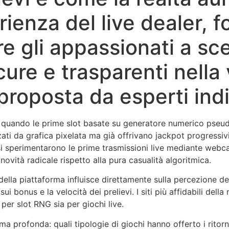
rienza del live dealer, 
re gli appassionati a sce
cure e trasparenti nella 
roposta da esperti ind
’90 quando le prime slot basate su generatore numerico pse
ati da grafica pixelata ma già offrivano jackpot progressivi
si sperimentarono le prime trasmissioni live mediante webc
ovità radicale rispetto alla pura casualità algoritmica.
 della piattaforma influisce direttamente sulla percezione d
i bonus e la velocità dei prelievi. I siti più affidabili del
 per slot RNG sia per giochi live.
a profonda: quali tipologie di giochi hanno offerto i ritorn