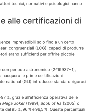
attori tecnici, normativi e psicologici hanno
alle certificazioni di
uenze imprevedibili solo fino a un certo
eari congruenziali (LCG), capaci di produrre
ri erano sufficienti per offrire piccole
tmo con periodo astronomico (2^19937−1),
e nacquero le prime certificazioni
ternational (GLI) introdusse standard rigorosi
7 %, grazie all’efficienza operativa delle
me
Mega Joker
(1999),
Book of Ra
(2005) o
te del 95 %, 96 % e 96,5 %. Queste percentuali