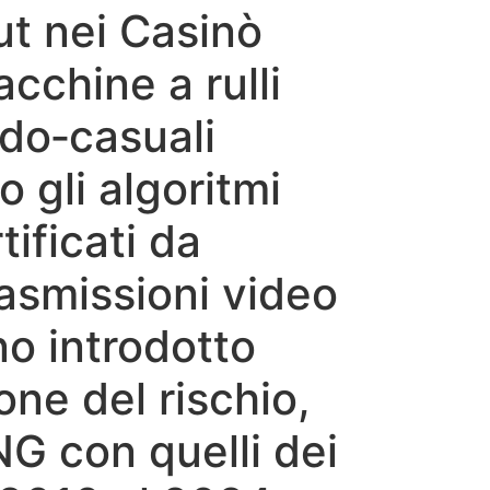
ut nei Casinò
cchine a rulli
udo‑casuali
o gli algoritmi
ificati da
asmissioni video
o introdotto
ne del rischio,
NG con quelli dei