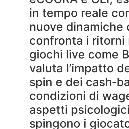
in tempo reale co
nuove dinamiche d
confronta i ritorn
giochi live come B
valuta l’impatto d
spin e dei cash‑ba
condizioni di wager
aspetti psicologici
spingono i giocato