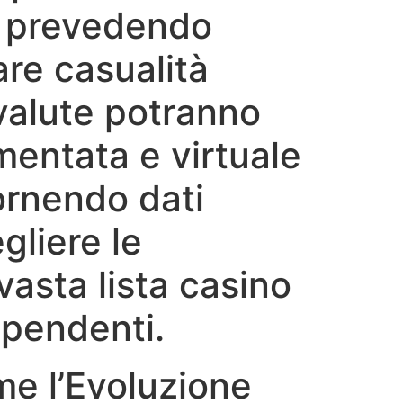
ro prevedendo
are casualità
ovalute potranno
umentata e virtuale
fornendo dati
gliere le
vasta lista casino
ipendenti.
me l’Evoluzione