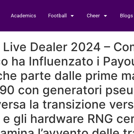
Academics
Football
Cheer
Blogs
l Live Dealer 2024 – Co
o ha Influenzato i Payo
 che parte dalle prime ma
i ’90 con generatori pse
ersa la transizione vers
e gli hardware RNG cert
mina l’avvento delle tr