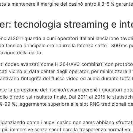
ata a mantenere il margine del casinò entro il 3–5 % garan
er: tecnologia streaming e int
no al 2011 quando alcuni operatori italiani lanciarono tavoli
da tecnica principale era ridurre la latenza sotto i 300 ms pe
lazione della carta.
ati codec avanzati come H.264/AVC combinati con protocoll
cati vicino ai data center degli operatori per minimizzare il “
antivano l’integrità del flusso video ed audio durante tutta 
e la percezione del rischio/reward perché i giocatori pote
ollo diretto sul risultato finale. Dal 2011 al 2015 le statist
 %‑99 %, leggermente superiore alle slot RNG tradizionali del
denziando come i nuovi casino non aams abbiano sfruttato il
 più immersive senza sacrificare la trasparenza normativa.