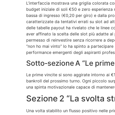
L’interfaccia mostrava una griglia colorata c
budget iniziale di soli €50 e zero esperienza 
bassa di ingresso (€0,20 per giro) e dalla p
caratterizzate da tentativi errati su slot ad a
delle tabelle payout ha rivelato che le linee c
aver affinato la scelta delle slot più adatte a
permesso di reinvestire senza ricorrere a depo
“non ho mai vinto” lo ha spinto a partecipare 
performance emergenti degli aspiranti profess
Sotto‑sezione A “Le prime 
Le prime vincite si sono aggirate intorno ai €12
bankroll del prossimo turno. Ogni piccolo sur
una spinta motivazionale capace di mantenere 
Sezione 2 “La svolta st
Una volta stabilito un flusso positivo nelle p