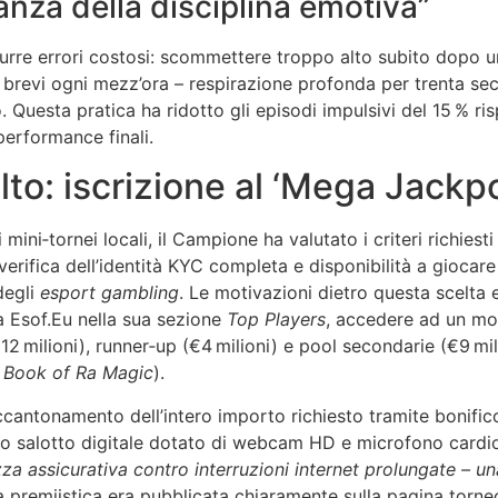
anza della disciplina emotiva”
ndurre errori costosi: scommettere troppo alto subito dopo u
 brevi ogni mezz’ora – respirazione profonda per trenta seco
. Questa pratica ha ridotto gli episodi impulsivi del 15 % ri
performance finali.
alto: iscrizione al ‘Mega Jack
mini‑tornei locali, il Campione ha valutato i criteri richiest
erifica dell’identità KYC completa e disponibilità a giocar
degli
esport gambling
. Le motivazioni dietro questa scelta 
da Esof.Eu nella sua sezione
Top Players
, accedere ad un mon
€12 milioni), runner‑up (€4 milioni) e pool secondarie (€9 mil
,
Book of Ra Magic
).
accantonamento dell’intero importo richiesto tramite bonific
prio salotto digitale dotato di webcam HD e microfono cardi
zza assicurativa contro interruzioni internet prolungate – u
a premiistica era pubblicata chiaramente sulla pagina torne