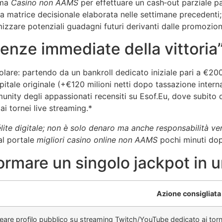
rma
Casino non AAMS
per effettuare un cash‑out parziale par
matrice decisionale elaborata nelle settimane precedenti; a
zzare potenziali guadagni futuri derivanti dalle promozioni V
nze immediate della vittoria
lare: partendo da un bankroll dedicato iniziale pari a €2000
pitale originale (+€120 milioni netti dopo tassazione intern
mmunity degli appassionati recensiti su Esof.Eu, dove subito
ai tornei live streaming.*
lite digitale; non è solo denaro ma anche responsabilità ve
dal portale
migliori casino online non AAMS
pochi minuti dop
rmare un singolo jackpot in u
Azione consigliata
eare profilo pubblico su streaming Twitch/YouTube dedicato ai torn