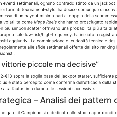
on eventi settimanali, ognuno contraddistinto da un jackpot 
nei formati tournament‑style, ha deciso comunque di iscrivers
romessa di un payout minimo pari al doppio della scommessa 
lta volatilità come
Mega Reels
che hanno prosciugato rapidamen
on più simboli scatter offrivano una probabilità più alta di a
l proprio stile low‑risk/high‑frequency, ha iniziato a registr
siti aggiuntivi. La combinazione di curiosità tecnica e desi
regolarmente alle sfide settimanali offerte dal sito ranking 
ionisti.
vittorie piccole ma decisive”
‑€18 sopra la soglia base del jackpot starter, sufficiente per
plus è stato percepito come conferma dell’efficacia della s
alta l’autostima durante le sessioni successive.
rategica – Analisi dei pattern 
rime gare, il Campione si è dedicato allo studio approfondit