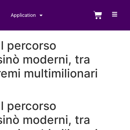
Application
Il percorso
sinò moderni, tra
remi multimilionari
Il percorso
sinò moderni, tra