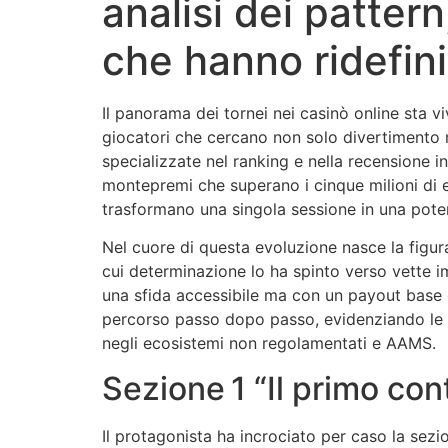
analisi dei patter
che hanno ridefini
Il panorama dei tornei nei casinò online sta vi
giocatori che cercano non solo divertimento m
specializzate nel ranking e nella recensione 
montepremi che superano i cinque milioni di 
trasformano una singola sessione in una pote
Nel cuore di questa evoluzione nasce la figur
cui determinazione lo ha spinto verso vette i
una sfida accessibile ma con un payout base ca
percorso passo dopo passo, evidenziando le 
negli ecosistemi non regolamentati e AAMS.
Sezione 1 “Il primo cont
Il protagonista ha incrociato per caso la se