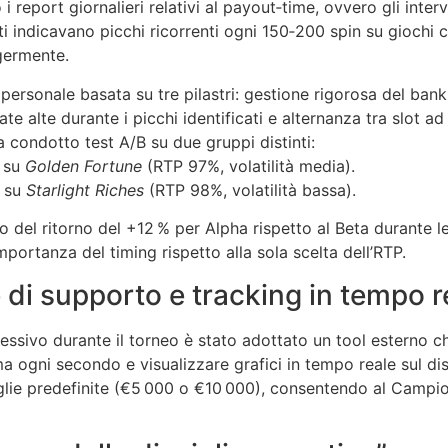
 report giornalieri relativi al payout‑time, ovvero gli interv
ti indicavano picchi ricorrenti ogni 150‑200 spin su giochi
ggermente.
ersonale basata su tre pilastri: gestione rigorosa del bankr
ate alte durante i picchi identificati e alternanza tra slot a
a condotto test A/B su due gruppi distinti:
n su
Golden Fortune
(RTP 97%, volatilità media).
0 su
Starlight Riches
(RTP 98%, volatilità bassa).
o del ritorno del +12 % per Alpha rispetto al Beta durante l
portanza del timing rispetto alla sola scelta dell’RTP.
 di supporto e tracking in tempo r
ressivo durante il torneo è stato adottato un tool esterno
ma ogni secondo e visualizzare grafici in tempo reale sul di
soglie predefinite (€5 000 o €10 000), consentendo al Camp