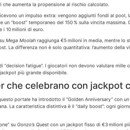
 il che aumenta la propensione al rischio calcolato.
 ricevono un impulso extra: vengono aggiunti fondi al pool, 
oduce un “boost” temporaneo del 150 % sulla vincita massima
i 10 milioni di euro.
 su
Mega Moolah
raggiunga €5 milioni in media, mentre lo st
t. La differenza non è solo quantitativa: l’aumento della visi
 di “decision fatigue”. I giocatori non devono valutare mille 
 jackpot più grande disponibile.
er che celebrano con jackpot c
questo portale ha introdotto il “Golden Anniversary” con u
na. La caratteristica distintiva è il “daily boost”: ogni gior
tone” su
Gonzo’s Quest
con un jackpot fisso di €3 milioni p