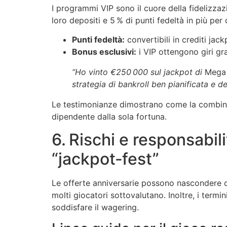
I programmi VIP sono il cuore della fidelizzaz
loro depositi e 5 % di punti fedeltà in più per
Punti fedeltà:
convertibili in crediti jac
Bonus esclusivi:
i VIP ottengono giri gra
“Ho vinto €250 000 sul jackpot di
Mega
strategia di bankroll ben pianificata e dei
Le testimonianze dimostrano come la combinaz
dipendente dalla sola fortuna.
6. Rischi e responsabi
“jackpot‑fest”
Le offerte anniversarie possono nascondere co
molti giocatori sottovalutano. Inoltre, i termi
soddisfare il wagering.