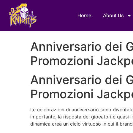
Home
About Us
Anniversario dei G
Promozioni Jackp
Anniversario dei G
Promozioni Jackp
Le celebrazioni di anniversario sono diventat
importante, la risposta dei giocatori è quasi i
dinamica crea un ciclo virtuoso in cui il brand