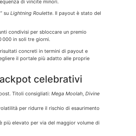
requenza di vincite minori.
y” su
Lightning Roulette
. Il payout è stato del
unti condivisi per sbloccare un premio
 000 in soli tre giorni.
sultati concreti in termini di payout e
egliere il portale più adatto alle proprie
jackpot celebrativi
ost. Titoli consigliati:
Mega Moolah
,
Divine
latilità per ridurre il rischio di esaurimento
è più elevato per via del maggior volume di