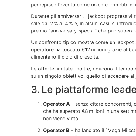
percepisce l’evento come unico e irripetibile,
Durante gli anniversari, i jackpot progressivi
sale dal 2 % al 4 % e, in alcuni casi, si intr
premio “anniversary‑special” che può superare 
Un confronto tipico mostra come un jackpot
operatore ha toccato €12 milioni grazie al boos
alimentano il ciclo di crescita.
Le offerte limitate, inoltre, riducono il tempo
su un singolo obiettivo, quello di accedere al
3. Le piattaforme lead
Operator A
– senza citare concorrenti, 
che ha superato €8 milioni in una settima
non viene vinto.
Operator B
– ha lanciato il “Mega Miles