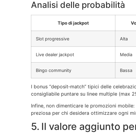
Analisi delle probabilità
Tipo di jackpot
Vo
Slot progressive
Alta
Live dealer jackpot
Media
Bingo community
Bassa
I bonus “deposit‑match” tipici delle celebraz
consigliabile puntare su linee multiple (max 2
Infine, non dimenticare le promozioni mobile: 
preziosa per chi desidera ottimizzare ogni mi
5. Il valore aggiunto per