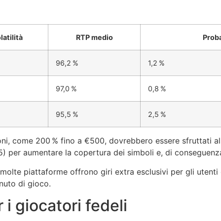
latilità
RTP medio
Proba
96,2 %
1,2 %
97,0 %
0,8 %
95,5 %
2,5 %
ioni, come 200 % fino a €500, dovrebbero essere sfruttati a
5) per aumentare la copertura dei simboli e, di conseguenza,
molte piattaforme offrono giri extra esclusivi per gli uten
nuto di gioco.
 i giocatori fedeli