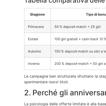
Tabella comparativa delle
Stagione
Tipo di bon
Primavera
50 % deposit‑match + 25 giri
Estate
100 giri gratuiti + cash‑back 10 
Autunno
150 % deposit‑match su slot a t
Inverno
200 % deposit‑match + 50 giri su
Le campagne ben strutturate sfruttano la stagi
sperimentare nuovi titoli.
2. Perché gli anniversar
La psicologia delle offerte limitate è alla ba