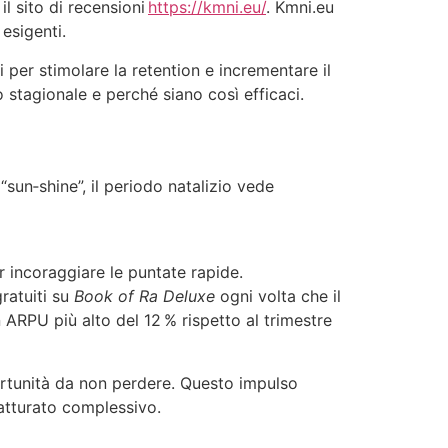
l sito di recensioni
https://kmni.eu/
. Kmni.eu
 esigenti.
 per stimolare la retention e incrementare il
 stagionale e perché siano così efficaci.
“sun‑shine”, il periodo natalizio vede
 incoraggiare le puntate rapide.
ratuiti su
Book of Ra Deluxe
ogni volta che il
 ARPU più alto del 12 % rispetto al trimestre
portunità da non perdere. Questo impulso
fatturato complessivo.