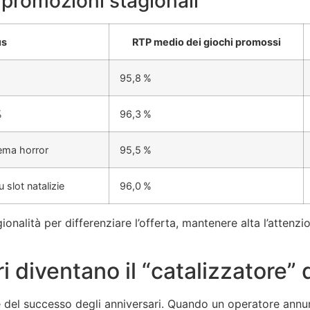
 promozioni stagionali
us
RTP medio dei giochi promossi
95,8 %
%
96,3 %
ema horror
95,5 %
 slot natalizie
96,0 %
onalità per differenziare l’offerta, mantenere alta l’attenzi
i diventano il “catalizzatore” 
se del successo degli anniversari. Quando un operatore annu