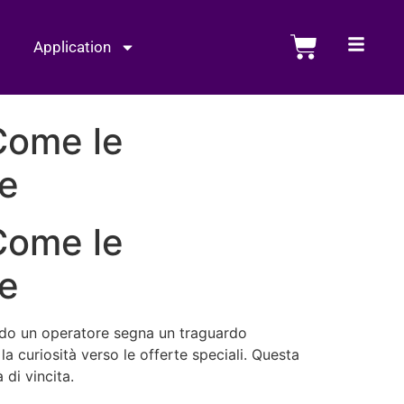
Application
 Come le
ne
 Come le
ne
uando un operatore segna un traguardo
la curiosità verso le offerte speciali. Questa
 di vincita.