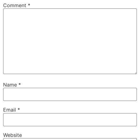
Comment
*
Name
*
Email
*
Website