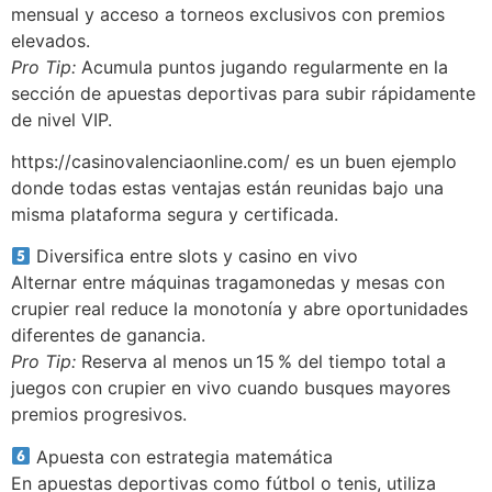
mensual y acceso a torneos exclusivos con premios
elevados.
Pro Tip:
Acumula puntos jugando regularmente en la
sección de apuestas deportivas para subir rápidamente
de nivel VIP.
https://casinovalenciaonline.com/ es un buen ejemplo
donde todas estas ventajas están reunidas bajo una
misma plataforma segura y certificada.
Diversifica entre slots y casino en vivo
Alternar entre máquinas tragamonedas y mesas con
crupier real reduce la monotonía y abre oportunidades
diferentes de ganancia.​
Pro Tip:
Reserva al menos un 15 % del tiempo total a
juegos con crupier en vivo cuando busques mayores
premios progresivos.​
Apuesta con estrategia matemática
En apuestas deportivas como fútbol o tenis, utiliza