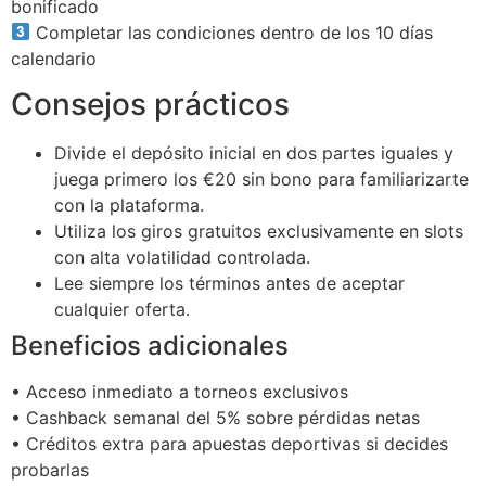
bonificado
Completar las condiciones dentro de los 10 días
calendario
Consejos prácticos
Divide el depósito inicial en dos partes iguales y
juega primero los €20 sin bono para familiarizarte
con la plataforma.
Utiliza los giros gratuitos exclusivamente en slots
con alta volatilidad controlada.
Lee siempre los términos antes de aceptar
cualquier oferta.
Beneficios adicionales
• Acceso inmediato a torneos exclusivos
• Cashback semanal del 5% sobre pérdidas netas
• Créditos extra para apuestas deportivas si decides
probarlas