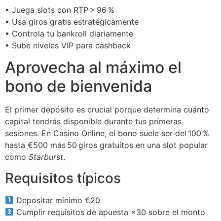
• Juega slots con RTP > 96 %
• Usa giros gratis estratégicamente
• Controla tu bankroll diariamente
• Sube niveles VIP para cashback
Aprovecha al máximo el
bono de bienvenida
El primer depósito es crucial porque determina cuánto
capital tendrás disponible durante tus primeras
sesiones. En Casino Online, el bono suele ser del 100 %
hasta €500 más 50 giros gratuitos en una slot popular
como
Starburst
.
Requisitos típicos
Depositar mínimo €20
Cumplir requisitos de apuesta ×30 sobre el monto