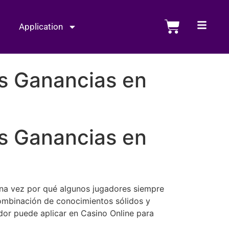
Application
us Ganancias en
us Ganancias en
guna vez por qué algunos jugadores siempre
combinación de conocimientos sólidos y
dor puede aplicar en Casino Online para