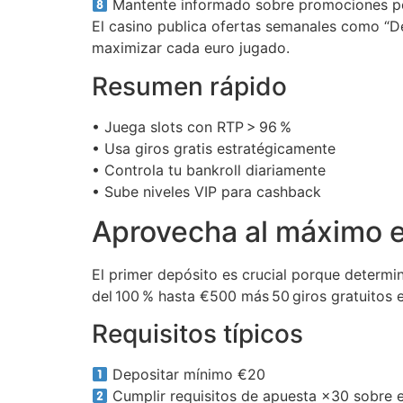
Mantente informado sobre promociones pe
El casino publica ofertas semanales como “De
maximizar cada euro jugado.​
Resumen rápido
• Juega slots con RTP > 96 %
• Usa giros gratis estratégicamente
• Controla tu bankroll diariamente
• Sube niveles VIP para cashback
Aprovecha al máximo e
El primer depósito es crucial porque determin
del 100 % hasta €500 más 50 giros gratuitos
Requisitos típicos
Depositar mínimo €20
Cumplir requisitos de apuesta ×30 sobre 