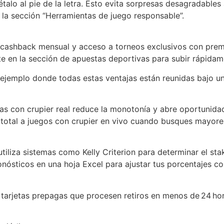
alo al pie de la letra. Esto evita sorpresas desagradables a
la sección “Herramientas de juego responsable”.
n cashback mensual y acceso a torneos exclusivos con prem
en la sección de apuestas deportivas para subir rápidame
 ejemplo donde todas estas ventajas están reunidas bajo u
 con crupier real reduce la monotonía y abre oportunidade
total a juegos con crupier en vivo cuando busques mayores
tiliza sistemas como Kelly Criterion para determinar el sta
onósticos en una hoja Excel para ajustar tus porcentajes co
tarjetas prepagas que procesen retiros en menos de 24 horas.