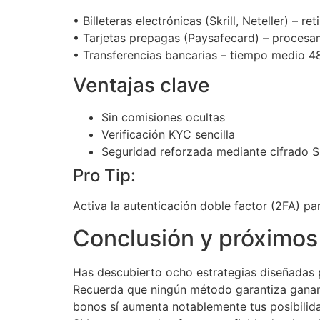
• Billeteras electrónicas (Skrill, Neteller) – re
• Tarjetas prepagas (Paysafecard) – procesa
• Transferencias bancarias – tiempo medio 4
Ventajas clave
Sin comisiones ocultas
Verificación KYC sencilla
Seguridad reforzada mediante cifrado 
Pro Tip:
Activa la autenticación doble factor (2FA) p
Conclusión y próximos
Has descubierto ocho estrategias diseñadas pa
Recuerda que ningún método garantiza gananci
bonos sí aumenta notablemente tus posibilid