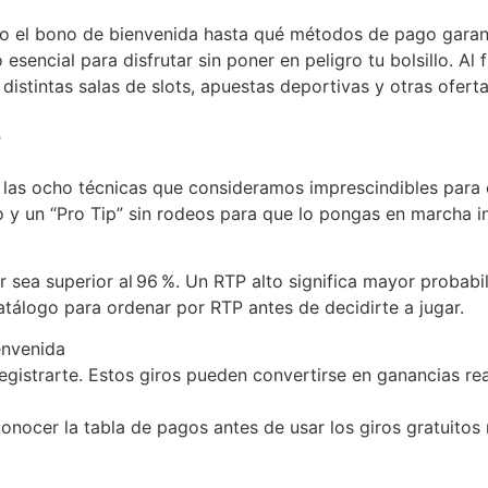
el bono de bienvenida hasta qué métodos de pago garanti
encial para disfrutar sin poner en peligro tu bolsillo. Al f
istintas salas de slots, apuestas deportivas y otras ofertas
e
las ocho técnicas que consideramos imprescindibles para cu
o y un “Pro Tip” sin rodeos para que lo pongas en marcha 
ea superior al 96 %. Un RTP alto significa mayor probabili
tálogo para ordenar por RTP antes de decidirte a jugar.
envenida
gistrarte. Estos giros pueden convertirse en ganancias reale
cer la tabla de pagos antes de usar los giros gratuitos r