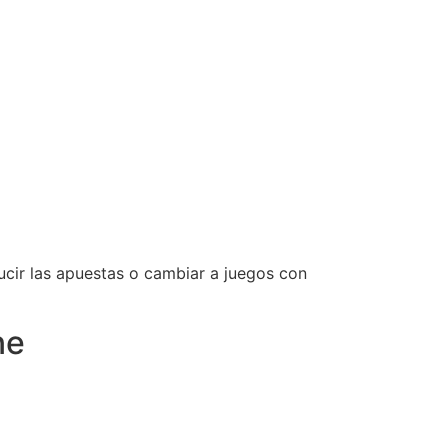
ducir las apuestas o cambiar a juegos con
ne