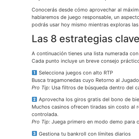
Conocerás desde cómo aprovechar al máximo 
hablaremos de juego responsable, un aspecto es
podrás usar hoy mismo mientras exploras las d
Las 8 estrategias clav
A continuación tienes una lista numerada con 
Cada punto incluye un breve consejo práctic
Selecciona juegos con alto RTP
Busca tragamonedas cuyo Retorno al Jugador s
Pro Tip:
Usa filtros de búsqueda dentro del ca
Aprovecha los giros gratis del bono de bi
Muchos casinos ofrecen tiradas sin costo al re
controlada.
Pro Tip:
Juega primero en modo demo para cono
Gestiona tu bankroll con límites diarios