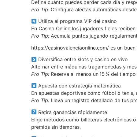
Define cuánto puedes perder cada día y respét
Pro Tip:
Configura alertas automáticas desde 
Utiliza el programa VIP del casino
En Casino Online los jugadores fieles recibe
Pro Tip:
Acumula puntos jugando regularmente 
https://casinovalenciaonline.com/ es un buen
Diversifica entre slots y casino en vivo
Alternar entre máquinas tragamonedas y mesas
Pro Tip:
Reserva al menos un 15 % del tiempo 
Apuesta con estrategia matemática
En apuestas deportivas como fútbol o tenis, u
Pro Tip:
Lleva un registro detallado de tus pr
Retira ganancias rápidamente
Elige métodos como billeteras electrónicas o 
premios sin demoras.​