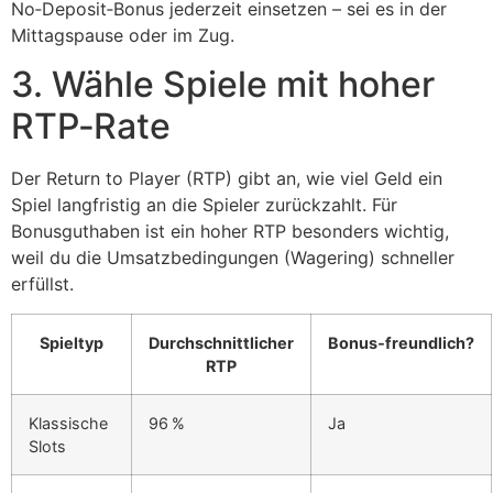
No‑Deposit‑Bonus jederzeit einsetzen – sei es in der
Mittagspause oder im Zug.
3. Wähle Spiele mit hoher
RTP‑Rate
Der Return to Player (RTP) gibt an, wie viel Geld ein
Spiel langfristig an die Spieler zurückzahlt. Für
Bonusguthaben ist ein hoher RTP besonders wichtig,
weil du die Umsatzbedingungen (Wagering) schneller
erfüllst.
Spieltyp
Durchschnittlicher
Bonus‑freundlich?
RTP
Klassische
96 %
Ja
Slots