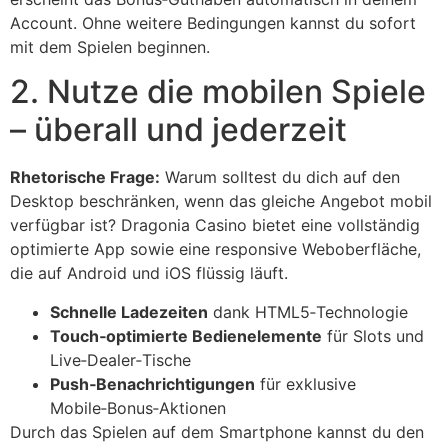
Account. Ohne weitere Bedingungen kannst du sofort
mit dem Spielen beginnen.
2. Nutze die mobilen Spiele
– überall und jederzeit
Rhetorische Frage:
Warum solltest du dich auf den
Desktop beschränken, wenn das gleiche Angebot mobil
verfügbar ist? Dragonia Casino bietet eine vollständig
optimierte App sowie eine responsive Weboberfläche,
die auf Android und iOS flüssig läuft.
Schnelle Ladezeiten
dank HTML5‑Technologie
Touch‑optimierte Bedienelemente
für Slots und
Live‑Dealer‑Tische
Push‑Benachrichtigungen
für exklusive
Mobile‑Bonus‑Aktionen
Durch das Spielen auf dem Smartphone kannst du den