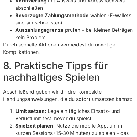
Verifizierung
mit Ausweis und Adressnachweis
abschließen
Bevorzugte Zahlungsmethode
wählen (E‑Wallets
sind am schnellsten)
Auszahlungsgrenze
prüfen – bei kleinen Beträgen
kein Problem
Durch schnelle Aktionen vermeidest du unnötige
Komplikationen.
8. Praktische Tipps für
nachhaltiges Spielen
Abschließend geben wir dir drei kompakte
Handlungsanweisungen, die du sofort umsetzen kannst:
Limit setzen:
Lege ein tägliches Einsatz‑ und
Verlustlimit fest, bevor du spielst.
Spielzeit planen:
Nutze die mobile App, um in
kurzen Sessions (15‑30 Minuten) zu spielen – das