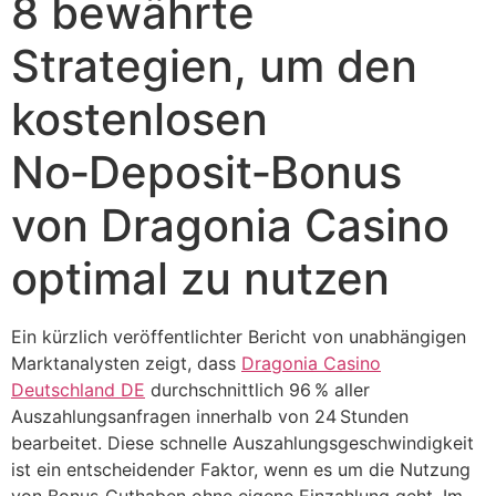
8 bewährte
Strategien, um den
kostenlosen
No‑Deposit‑Bonus
von Dragonia Casino
optimal zu nutzen
Ein kürzlich veröffentlichter Bericht von unabhängigen
Marktanalysten zeigt, dass
Dragonia Casino
Deutschland DE
durchschnittlich 96 % aller
Auszahlungsanfragen innerhalb von 24 Stunden
bearbeitet. Diese schnelle Auszahlungsgeschwindigkeit
ist ein entscheidender Faktor, wenn es um die Nutzung